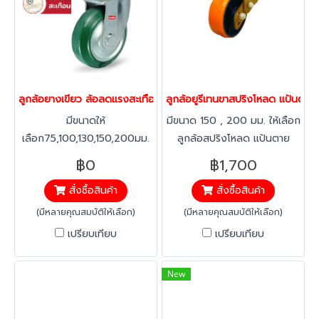
บนพื้นเหมือนล้อยางสีดำ
บนพื้นเหมือนล้อยางสีดำ
ลูกล้อยางเขียว ล้อลดแรงสะเทือน ล้อลดแรงเข็น ล้อไม่ทำพื้นเป็นรอย
ลูกล้อยูรีเทนขาสปริงโหลด แป้นตาย
มีขนาดให้
มีขนาด 150 , 200 มม. ให้เลือก
เลือก75,100,130,150,200มม.
ลูกล้อสปริงโหลด แป้นตาย
มาตรฐาน JIS Standard ลด
ลูกล้อรถเข็น สำหรับงาน
฿0
฿1,700
แรงสั่นสะเทือน เนื้อยางนิ่ม ไม่
อุตสาหกรรมที่ต้องการรับน้ำ
สั่งซื้อสินค้า
สั่งซื้อสินค้า
ยุบตัว ยืดหนุ่นสูง เงียบ นุ่มนวล
หนักมากเป็นพิเศษ เข็นเบา เข็น
เพราะวัตถุดิบล้อผลิตจากยาง
นุ่ม จนรู้สึกแตกต่าง
(มีหลายคุณสมบัติให้เลือก)
(มีหลายคุณสมบัติให้เลือก)
เกรดเดียวกับยางรถยนต์
เปรียบเทียบ
เปรียบเทียบ
ทนทาน ไม่แตกเมื่อใช้เป็นเวลา
นาน แข็งแรง ด้วยสลักขนาด
New
ใหญ่ รับน้ำหนักได้มาก เข็นเบา มี
ลูกปืนตลับคู่ ที่แกนล้อ ทำให้เข็น
เบา (ล้อทั่วไปใช้ลูกปืนตลับ