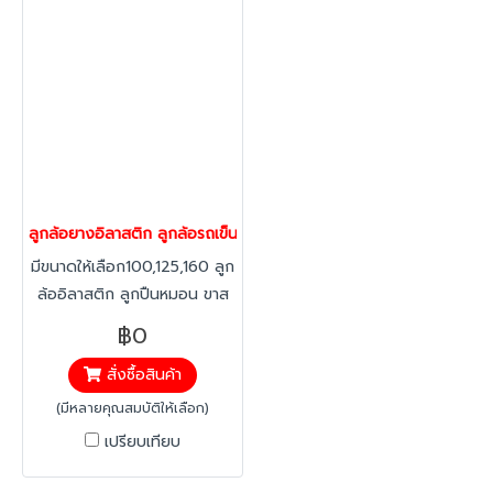
ลูกล้อยางอิลาสติก ลูกล้อรถเข็นของ อะไหล่ล้อรถเข็น รับน้ำหนัก 160-
มีขนาดให้เลือก100,125,160 ลูก
ล้ออิลาสติก ลูกปืนหมอน ขาส
แตนเลส แป้นหมุน ยางอีลาสติก
฿0
ทนทาน ต่อสารคลอลีน ลดแรง
สั่งซื้อสินค้า
สะเทือน ได้มากกว่าทั่วไป เหมาะ
สำหรับใช้ในห้องเย็นได้และที่มี
(มีหลายคุณสมบัติให้เลือก)
ความชื้นได้ดี ทนทานต่ออุณหภูมิ
เปรียบเทียบ
-20 องศาถึง +60 องศา
ป้องกันสนิม