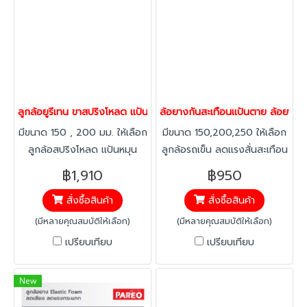
เดี่ยว) รักษาพื้น ไม่ทิ้งคราบเขม่า
บนพื้นเหมือนล้อยางสีดำ
ลูกล้อยูรีเทน ขาสปริงโหลด แป้นหมุน รับน้ำหนัก 400-600 กก. ยี่ห้อ
ล้อยางกันสะเทือนแป้นตาย ล้อยางโ
มีขนาด 150 , 200 มม. ให้เลือก
มีขนาด 150,200,250 ให้เลือก
ลูกล้อสปริงโหลด แป้นหมุน
ลูกล้อรถเข็น ลดแรงสั่นสะเทือน
ลูกล้อรถเข็น สำหรับงาน
แข็งแรง ไม่ยุบตัว ยืดหยุ่นสูง
฿1,910
฿950
อุตสาหกรรมที่ต้องการรับน้ำ
เพิ่มประสิทธิภาพในการทำงาน
สั่งซื้อสินค้า
สั่งซื้อสินค้า
หนักมากเป็นพิเศษ เข็นเบา เข็น
เข็นเบา ใช้แรงน้อย
นุ่ม จนรู้สึกแตกต่าง
(มีหลายคุณสมบัติให้เลือก)
(มีหลายคุณสมบัติให้เลือก)
เปรียบเทียบ
เปรียบเทียบ
New