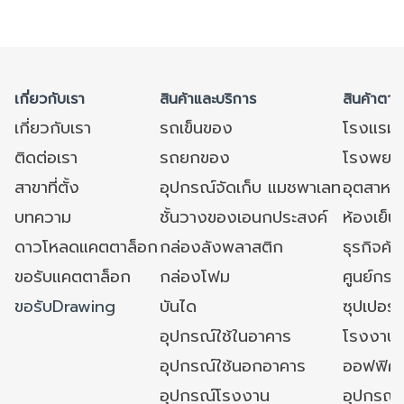
เกี่ยวกับเรา
สินค้าและบริการ
สินค้าตาม
เกี่ยวกับเรา
รถเข็นของ
โรงแรม
ติดต่อเรา
รถยกของ
โรงพยาบ
สาขาที่ตั้ง
อุปกรณ์จัดเก็บ แมชพาเลท
อุตสาหก
บทความ
ชั้นวางของเอนกประสงค์
ห้องเย็น 
ดาวโหลดแคตตาล็อก
กล่องลังพลาสติก
ธุรกิจค้
ขอรับแคตตาล็อก
กล่องโฟม
ศูนย์กระ
ขอรับDrawing
บันได
ซุปเปอร์
อุปกรณ์ใช้ในอาคาร
โรงงาน
อุปกรณ์ใช้นอกอาคาร
ออฟฟิศ/ใ
อุปกรณ์โรงงาน
อุปกรณ์