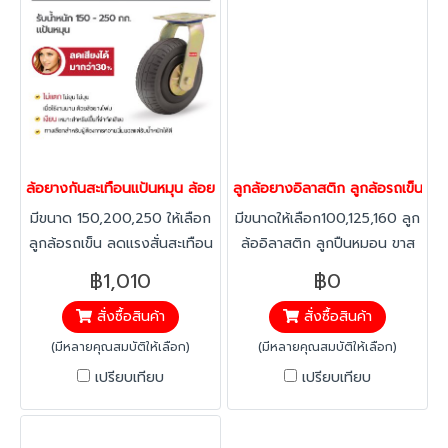
ล้อยางกันสะเทือนแป้นหมุน ล้อยางโฟม สามารถรับน้ำหนักได้ 150-375 ก
ลูกล้อยางอิลาสติก ลูกล้อรถเข็นขอ
มีขนาด 150,200,250 ให้เลือก
มีขนาดให้เลือก100,125,160 ลูก
ลูกล้อรถเข็น ลดแรงสั่นสะเทือน
ล้ออิลาสติก ลูกปืนหมอน ขาส
แข็งแรง ไม่ยุบตัว ยืดหยุ่นสูง
แตนเลส แป้นตาย ยางอีลาสติก
฿1,010
฿0
เพิ่มประสิทธิภาพในการทำงาน
ทนทาน ต่อสารคลอลีน ลดแรง
สั่งซื้อสินค้า
สั่งซื้อสินค้า
เข็นเบา ใช้แรงน้อย
สะเทือน ได้มากกว่าทั่วไป เหมาะ
สำหรับใช้ในห้องเย็นได้และที่มี
(มีหลายคุณสมบัติให้เลือก)
(มีหลายคุณสมบัติให้เลือก)
ความชื้นได้ดี ทนทานต่ออุณหภูมิ
เปรียบเทียบ
เปรียบเทียบ
-20 องศาถึง +60 องศา
ป้องกันสนิม