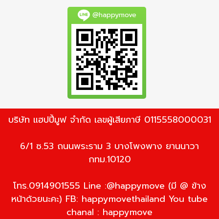
@happymove
บริษัท แฮปปี้มูฟ จำกัด เลขผู้เสียภาษี 0115558000031
6/1 ซ.53 ถนนพระราม 3 บางโพงพาง ยานนาวา
กทม.10120
โทร.0914901555 Line :@happymove (มี @ ข้าง
หน้าด้วยนะคะ) FB: happymovethailand You tube
chanal : happymove