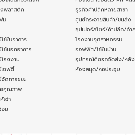
ังพลาสติก
ธุรกิจค้าปลีกหลายสาขา
โฟม
ศูนย์กระจายสินค้า/ขนส่ง
ซุปเปอร์สโตร์/ค้าปลีก/ค้าส
์ใช้ในอาคาร
โรงงานอุตสาหกรรม
์ใช้นอกอาคาร
ออฟฟิศ/ใช้ในบ้าน
์โรงงาน
อุปกรณ์ติดรถจัดส่ง/หลั
เซฟตี้
ห้องสมุด/หอประชุม
์จัดการขยะ
ล้อคุณภาพ
ห้เช่า
ซ่อม