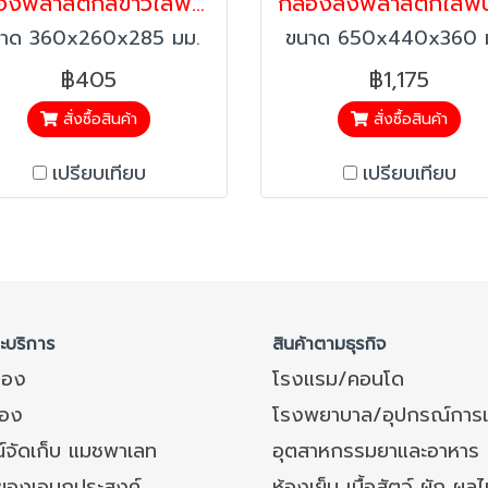
กล่องพลาสติกสีขาวใสพับได้พร้อมฝา Happy Move 41806
าด 360x260x285 มม.
ขนาด 650x440x360 
฿405
฿1,175
สั่งซื้อสินค้า
สั่งซื้อสินค้า
เปรียบเทียบ
เปรียบเทียบ
ละบริการ
สินค้าตามธุรกิจ
ของ
โรงแรม/คอนโด
อง
โรงพยาบาล/อุปกรณ์การ
์จัดเก็บ แมชพาเลท
อุตสาหกรรมยาและอาหาร
งของเอนกประสงค์
ห้องเย็น เนื้อสัตว์ ผัก ผลไ