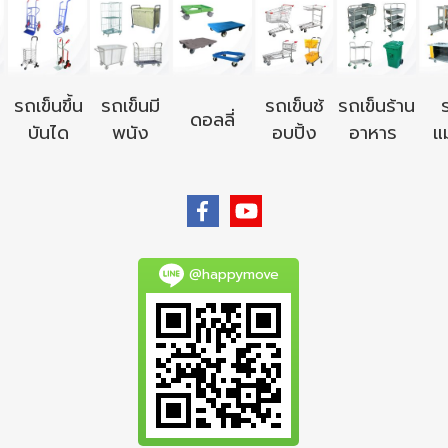
รถเข็นขึ้น
รถเข็นมี
รถเข็นช้
รถเข็นร้าน
ดอลลี่
บันได
พนัง
อบปิ้ง
อาหาร
แม
@happymove