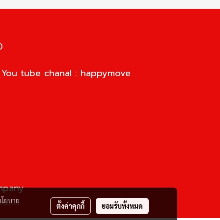
0
d You tube chanal : happymove
ompany
นโยบาย
ตั้งค่าคุกกี้
ยอมรับทั้งหมด