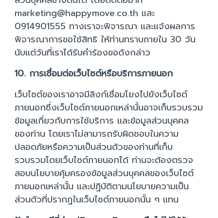
ส่วนบุคคลข้างต้นได้ โดยติดต่อมาที่
marketing@happymove.co.th และ
0914901555 ทางเราจะพิจารณา และแจ้งผลการ
พิจารณาการขอใช้สิทธิ ให้ท่านทราบภายใน 30 วัน
นับแต่วันที่เราได้รับคำร้องขอดังกล่าว
10. การเชื่อมต่อเว็บไซต์หรือบริการภายนอก
เว็บไซต์ของเราอาจมีลิงก์เชื่อมโยงไปยังเว็บไซต์
ภายนอกซึ่งเว็บไซต์ภายนอกเหล่านั้นอาจเก็บรวบรวม
ข้อมูลเกี่ยวกับการใช้บริการ และข้อมูลส่วนบุคคล
ของท่าน โดยเราไม่สามารถรับผิดชอบในความ
ปลอดภัยหรือความเป็นส่วนตัวของท่านที่เก็บ
รวบรวมโดยเว็บไซต์ภายนอกได้ ท่านจะต้องตรวจ
สอบนโยบายคุ้มครองข้อมูลส่วนบุคคลของเว็บไซต์
ภายนอกเหล่านั้น และปฏิบัติตามนโยบายความเป็น
ส่วนตัวที่ปรากฏในเว็บไซต์ภายนอกนั้น ๆ แทน