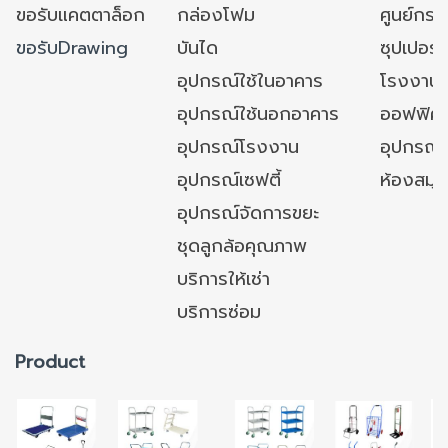
ขอรับแคตตาล็อก
กล่องโฟม
ศูนย์กระ
ขอรับDrawing
บันได
ซุปเปอร์
อุปกรณ์ใช้ในอาคาร
โรงงาน
อุปกรณ์ใช้นอกอาคาร
ออฟฟิศ/ใ
อุปกรณ์โรงงาน
อุปกรณ์
อุปกรณ์เซฟตี้
ห้องสมุ
อุปกรณ์จัดการขยะ
ชุดลูกล้อคุณภาพ
บริการให้เช่า
บริการซ่อม
Product