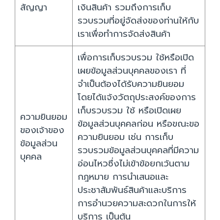
สัญญา
เงินสินค้า รวมถึงการเก็บ
รวบรวมที่อยู่จัดส่งของท่านให้กับ
เราเพื่อทำการจัดส่งสินค้า
เพื่อการเก็บรวบรวม ใช้หรือเปิด
เผยข้อมูลส่วนบุคคลของเรา ที่
จำเป็นต้องได้รับความยินยอม
โดยได้แจ้งวัตถุประสงค์ของการ
เก็บรวบรวม ใช้ หรือเปิดเผย
ความยินยอม
ข้อมูลส่วนบุคคลก่อน หรือขณะขอ
ของเจ้าของ
ความยินยอม เช่น การเก็บ
ข้อมูลส่วน
รวบรวมข้อมูลส่วนบุคคลที่มีความ
บุคคล
อ่อนไหวซึ่งไม่เข้าข้อยกเว้นตาม
กฎหมาย การนำเสนอและ
ประชาสัมพันธ์สินค้าและบริการ
การอำนวยความสะดวกในการให้
บริการ เป็นต้น