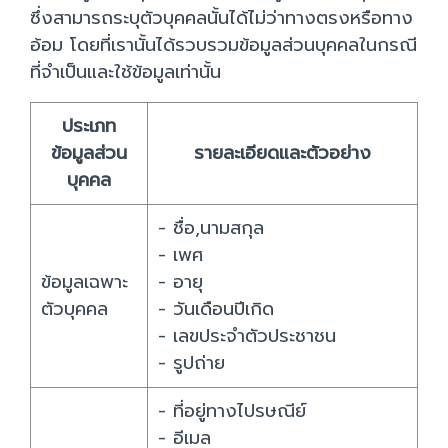
ซึ่งสามารถระบุตัวบุคคลนั้นได้ไม่ว่าทางตรงหรือทาง
อ้อม โดยที่เรานั้นได้รวบรวมข้อมูลส่วนบุคคลในกรณี
ที่จำเป็นและใช้ข้อมูลเท่านั้น
ประเภท
ข้อมูลส่วน
รายละเอียดและตัวอย่าง
บุคคล
- ชื่อ,นามสกุล
- เพศ
ข้อมูลเฉพาะ
- อายุ
ตัวบุคคล
- วันเดือนปีเกิด
- เลขประจำตัวประชาชน
- รูปถ่าย
- ที่อยู่ทางไปรษณีย์
- อีเมล