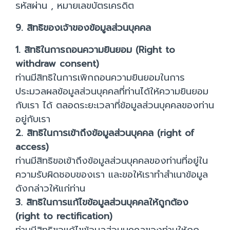
รหัสผ่าน , หมายเลขบัตรเครดิต
9. สิทธิของเจ้าของข้อมูลส่วนบุคคล
1. สิทธิในการถอนความยินยอม (Right to
withdraw consent)
ท่านมีสิทธิในการเพิกถอนความยินยอมในการ
ประมวลผลข้อมูลส่วนบุคคลที่ท่านได้ให้ความยินยอม
กับเรา ได้ ตลอดระยะเวลาที่ข้อมูลส่วนบุคคลของท่าน
อยู่กับเรา
2. สิทธิในการเข้าถึงข้อมูลส่วนบุคคล (right of
access)
ท่านมีสิทธิขอเข้าถึงข้อมูลส่วนบุคคลของท่านที่อยู่ใน
ความรับผิดชอบของเรา และขอให้เราทำสำเนาข้อมูล
ดังกล่าวให้แก่ท่าน
3. สิทธิในการแก้ไขข้อมูลส่วนบุคคลให้ถูกต้อง
(right to rectification)