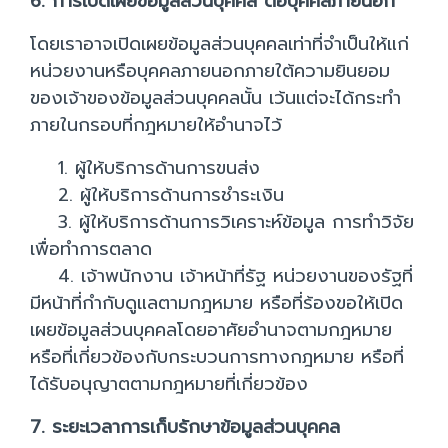
6. การเปิดเผยข้อมูลส่วนบุคคล ต่อบุคคลภายนอก
โดยเราอาจเปิดเผยข้อมูลส่วนบุคคลเท่าที่จำเป็นให้แก่
หน่วยงานหรือบุคคลภายนอกภายใต้ความยินยอม
ของเจ้าของข้อมูลส่วนบุคคลนั้น เว้นแต่จะได้กระทำ
ภายในกรอบที่กฎหมายให้อำนาจไว้
1. ผู้ให้บริการด้านการขนส่ง
2. ผู้ให้บริการด้านการชำระเงิน
3. ผู้ให้บริการด้านการวิเคราะห์ข้อมูล การทำวิจัย
เพื่อทำการตลาด
4. เจ้าพนักงาน เจ้าหน้าที่รัฐ หน่วยงานของรัฐที่
มีหน้าที่กำกับดูแลตามกฎหมาย หรือที่ร้องขอให้เปิด
เผยข้อมูลส่วนบุคคลโดยอาศัยอำนาจตามกฎหมาย
หรือที่เกี่ยวข้องกับกระบวนการทางกฎหมาย หรือที่
ได้รับอนุญาตตามกฎหมายที่เกี่ยวข้อง
7. ระยะเวลาการเก็บรักษาข้อมูลส่วนบุคคล