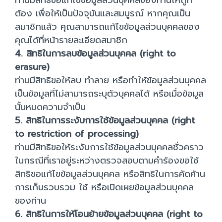
ท่านมีสิทธิขอแก้ไขข้อมูลส่วนบุคคลของท่านให้ถูก
ต้อง เพื่อให้เป็นปัจจุบันและสมบูรณ์ หากคุณเป็น
สมาชิกแล้ว คุณสามารถแก้ไขข้อมูลส่วนบุคคลของ
คุณได้ที่หน้ารายละเอียดสมาชิก
4. สิทธิในการลบข้อมูลส่วนบุคคล (right to
erasure)
ท่านมีสิทธิขอให้ลบ ทำลาย หรือทำให้ข้อมูลส่วนบุคคล
เป็นข้อมูลที่ไม่สามารถระบุตัวบุคคลได้ หรือเมื่อข้อมูล
นั้นหมดความจำเป็น
5. สิทธิในการระงับการใช้ข้อมูลส่วนบุคคล (right
to restriction of processing)
ท่านมีสิทธิขอให้ระงับการใช้ข้อมูลส่วนบุคคลชั่วคราว
ในกรณีที่เราอยู่ระหว่างตรวจสอบตามคำร้องขอใช้
สิทธิขอแก้ไขข้อมูลส่วนบุคคล หรือสิทธิในการคัดค้าน
การเก็บรวบรวม ใช้ หรือเปิดเผยข้อมูลส่วนบุคคล
ของท่าน
6. สิทธิในการให้โอนย้ายข้อมูลส่วนบุคคล (right to