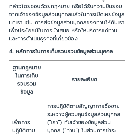
กล่าวโดยชอบด้วยกฎหมาย หรือได้รับความยินยอม
จากเจ้าของข้อมูลส่วนบุคคลแล้วในการเปิดเผยข้อมูล
แก่เรา เช่น การส่งข้อมูลส่วนบุคคลของท่านให้กับเรา
เพื่อประโยชน์ในการนำเสนอ หรือให้บริการแก่ท่าน
และการดำเนินธุรกิจที่เกี่ยวข้อง
4. หลักการในการเก็บรวบรวมข้อมูลส่วนบุคคล
ฐานกฎหมาย
ในการเก็บ
รายละเอียด
รวบรวม
ข้อมูล
การปฏิบัติตามสัญญาการซื้อขาย
ระหว่างผู้ควบคุมข้อมูลส่วนบุคคล
เพื่อการ
("เรา") กับเจ้าของข้อมูลส่วน
ปฏิบัติตาม
บุคคล ("ท่าน") ในส่วนการชำระ