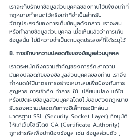
เราจะเก็บรักษาข้อมูลส่วนบุคคลของท่านไว้เพียงเท่าที่
กฎหมายกำหนดไว้หรือเท่าที่จำเป็นสำหรับ
วัตถุประสงค์ของการเก็บข้อมูลดังกล่าว เราจะลบ
หรือทำลายข้อมูลส่วนบุคคล เมื่อเห็นแล้วว่าการเก็บ
ข้อมูลนั้น ไม่มีความจำเป็นตามจุดประสงค์ที่ได้ระบุไว้
8. การรักษาความปลอดภัยของข้อมูลส่วนบุคคล
เราตระหนักถึงความสำคัญของการรักษาความ
มั่นคงปลอดภัยของข้อมูลส่วนบุคคลของท่าน เราจึง
กำหนดให้มีมาตรการอย่างเหมาะสมเพื่อป้องกันการ
สูญหาย การเข้าถึง ทำลาย ใช้ เปลี่ยนแปลง แก้ไข
หรือเปิดเผยข้อมูลส่วนบุคคลโดยไม่ชอบด้วยกฎหมาย
รับรองความปลอดภัยทางอิเล็กทรอนิกส์บน
มาตรฐาน SSL (Security Socket Layer) ที่อนุมัติ
ให้แก่เว็บไซต์โดย CA (Certificate Authority)
ถูกเข้ารหัสเพื่อปกป้องข้อมูล เช่น ข้อมูลส่วนตัว ,