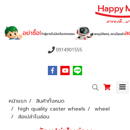
0914901555
หน้าแรก
สินค้าทั้งหมด
high quality caster wheels
wheel
ล้อเปล่าไนล่อน