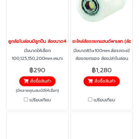
ลูกล้อไนล่อนมีลูกปืน ล้อขนาด4นิ้ว5นิ้ว6นิ้ว8นิ้ว ล้อไม่แตก ล้อไม่ยุบ 
อะไหล่ล้อรถยกแฮนด์พาเลท (ล้อหน้
มีขนาดให้เลือก
มีขนาด85x100mm.ล้อรถตะเข้
100,125,150,200mm.เหมาะ
ล้อรถยกของ ล้อเปล่าไนล่อน
สำหรับ ที่เคลื่อนย้ายไม่บ่อย ล้อ
ลูกปืนตลับ อะไหล่รถยก ไม่ยุบ
฿290
฿1,280
ไม่ยุบ ไม่แตก
ตัว
สั่งซื้อสินค้า
สั่งซื้อสินค้า
(มีหลายคุณสมบัติให้เลือก)
เปรียบเทียบ
เปรียบเทียบ