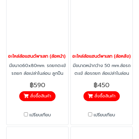
อะไหล่ล้อแฮนด์พาเลท (ล้อหน้า) ล้อรถยกของ อะไหล่ล้อรถตะเข้ ล้อ
อะไหล่ล้อแฮนด์พาเลท (ล้อหลัง) ล
มีขนาด60x80mm. รถยกตะเข้
มีขนาดหน้ากว้าง 50 mm.ล้อรถ
รถยก ล้อเปล่าไนล่อน ลูกปืน
ตะเข้ ล้อรถยก ล้อเปล่าไนล่อน
ตลับ อะไหล่รถยก ไม่ยุบตัว
ลูกปืนตลับ อะไหล่รถยก ล้อหลัง
฿590
฿450
ขนาด เส้นฝ่าศูนย์กลาง 180
สั่งซื้อสินค้า
สั่งซื้อสินค้า
mm.
เปรียบเทียบ
เปรียบเทียบ