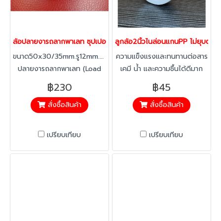
ล้อปลายงารถลากพาเลท ซุปเปอร์ลีน 50x30/35mm. รู12mm. ทนทานส
ลูกล้อ2นิ้วไนล่อนแกนPP ไม่ยุบตัว 
ขนาด50x30/35mm.รู12mm.ล้อ
ความแข็งแรงและทนทานต่อสาร
ปลายงารถลากพาเลท (Load
เคมี น้ำ และความชื้นได้ดีมาก
Wheel) เนื้อซุปเปอร์ลีน
฿230
฿45
(Superlene) แข็งแรง ทนสาร
สั่งซื้อสินค้า
สั่งซื้อสินค้า
เคมี เหมาะสำหรับงาน
อุตสาหกรรมหนัก.
เปรียบเทียบ
เปรียบเทียบ