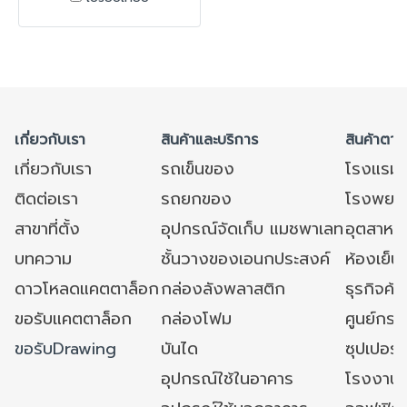
เกี่ยวกับเรา
สินค้าและบริการ
สินค้าตาม
เกี่ยวกับเรา
รถเข็นของ
โรงแรม
ติดต่อเรา
รถยกของ
โรงพยาบ
สาขาที่ตั้ง
อุปกรณ์จัดเก็บ แมชพาเลท
อุตสาหก
บทความ
ชั้นวางของเอนกประสงค์
ห้องเย็น 
ดาวโหลดแคตตาล็อก
กล่องลังพลาสติก
ธุรกิจค้
ขอรับแคตตาล็อก
กล่องโฟม
ศูนย์กระ
ขอรับDrawing
บันได
ซุปเปอร์
อุปกรณ์ใช้ในอาคาร
โรงงาน