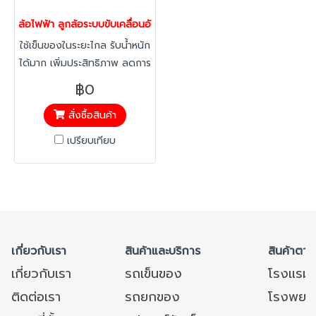
ล้อไฟฟ้า ลูกล้อระบบขับเคลื่อนอัตโนมัติไฟฟ้า Edrive
ใช้เข็นของในระยะไกล รับน้ำหนัก
ได้มาก เพิ่มประสิทธิภาพ ลดการ
ใช้แรงมาตฐานจากเยอรมัน
฿0
สั่งซื้อสินค้า
เปรียบเทียบ
เกี่ยวกับเรา
สินค้าและบริการ
สินค้าตาม
เกี่ยวกับเรา
รถเข็นของ
โรงแรม
ติดต่อเรา
รถยกของ
โรงพยาบ