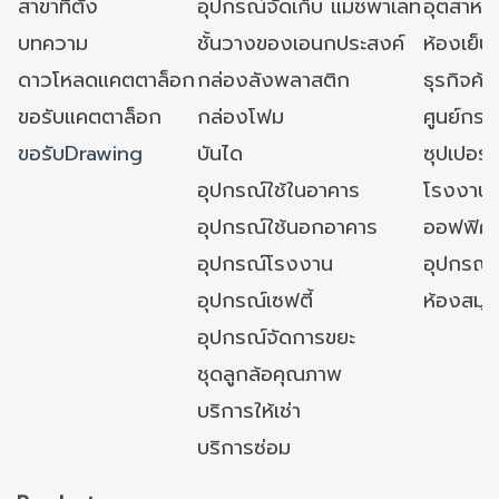
สาขาที่ตั้ง
อุปกรณ์จัดเก็บ แมชพาเลท
อุตสาหก
บทความ
ชั้นวางของเอนกประสงค์
ห้องเย็น 
ดาวโหลดแคตตาล็อก
กล่องลังพลาสติก
ธุรกิจค้
ขอรับแคตตาล็อก
กล่องโฟม
ศูนย์กระ
ขอรับDrawing
บันได
ซุปเปอร์
อุปกรณ์ใช้ในอาคาร
โรงงาน
อุปกรณ์ใช้นอกอาคาร
ออฟฟิศ/ใ
อุปกรณ์โรงงาน
อุปกรณ์
อุปกรณ์เซฟตี้
ห้องสมุ
อุปกรณ์จัดการขยะ
ชุดลูกล้อคุณภาพ
บริการให้เช่า
บริการซ่อม