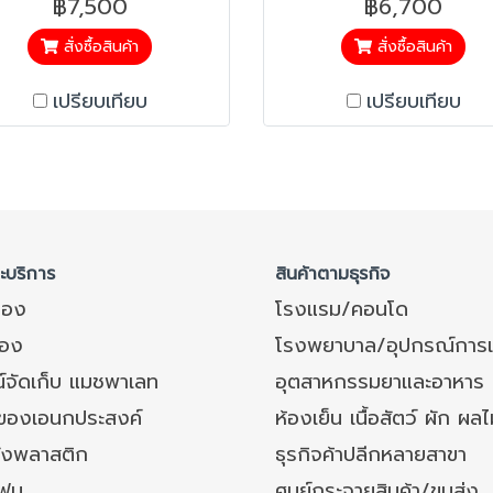
฿7,500
฿6,700
เป็นแบบกระดก เคลื่อนย
ง่ายขึ้น
สั่งซื้อสินค้า
สั่งซื้อสินค้า
เปรียบเทียบ
เปรียบเทียบ
ละบริการ
สินค้าตามธุรกิจ
ของ
โรงแรม/คอนโด
อง
โรงพยาบาล/อุปกรณ์การ
์จัดเก็บ แมชพาเลท
อุตสาหกรรมยาและอาหาร
งของเอนกประสงค์
ห้องเย็น เนื้อสัตว์ ผัก ผลไ
ังพลาสติก
ธุรกิจค้าปลีกหลายสาขา
โฟม
ศูนย์กระจายสินค้า/ขนส่ง