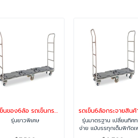
รถเข็นของ6ล้อ รถเข็นกระจายสินค้าในที่แคบ UBOAT รุ่นยาวพิเศษ Happy Move 58804
รุ่นยาวพิเศษ
รุ่นมาตรฐาน เปลี่ยนทิศ
ง่าย แม้บรรทุกเต็มพิกัดเ
ติดตั้งล้อ 6 ล้อ ขนาด 6 