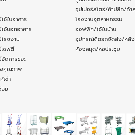
ซุปเปอร์สโตร์/ค้าปลีก/ค้าส
์ใช้ในอาคาร
โรงงานอุตสาหกรรม
์ใช้นอกอาคาร
ออฟฟิศ/ใช้ในบ้าน
์โรงงาน
อุปกรณ์ติดรถจัดส่ง/หลั
เซฟตี้
ห้องสมุด/หอประชุม
์จัดการขยะ
ล้อคุณภาพ
ห้เช่า
ซ่อม