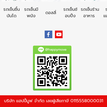
รถเข็นขึ้น
รถเข็นมี
รถเข็นช้
รถเข็นร้าน
ดอลลี่
บันได
พนัง
อบปิ้ง
อาหาร
แม
@happymove
บริษัท แฮปปี้มูฟ จำกัด เลขผู้เสียภาษี 0115558000031