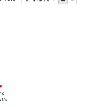
รถเข็น6ล้อกระจายสินค้าในที่แคบUBOATรุ่นมาตรฐาน Happy Move58798
ทาง
พราะ
นิ้ว