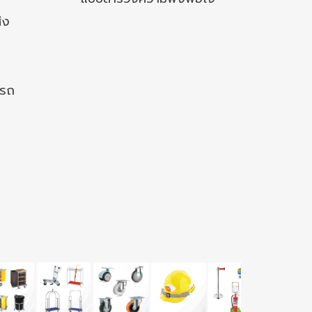
่ง
งรถ