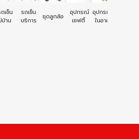
อุปกรณ์ใ
รถเข็น
รถเข็น
อุปกรณ์
อุปกรณ์ใช้
ชุดลูกล้อ
นอก
่บ้าน
บริการ
เซฟตี้
ในอาคาร
อาคาร