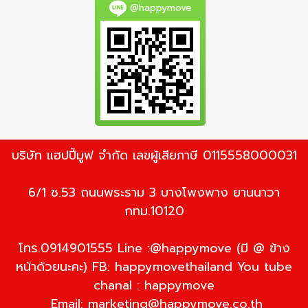
@happymove
บริษัท แฮปปี้มูฟ จำกัด เลขผู้เสียภาษี 0115558000031
6/1 ซ.53 ถนนพระราม 3 บางโพงพาง ยานนาวา
กทม.10120
โทร.0914901555 Line :@happymove (มี @ ข้าง
หน้าด้วยนะคะ) FB: happymovethailand You tube
chanal : happymove
Email:
marketing@happymove.co.th