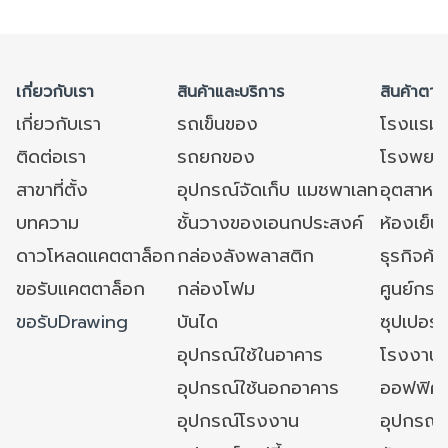
เกี่ยวกับเรา
สินค้าและบริการ
สินค้าตาม
เกี่ยวกับเรา
รถเข็นของ
โรงแรม
ติดต่อเรา
รถยกของ
โรงพยาบ
สาขาที่ตั้ง
อุปกรณ์จัดเก็บ แมชพาเลท
อุตสาหก
บทความ
ชั้นวางของเอนกประสงค์
ห้องเย็น 
ดาวโหลดแคตตาล็อก
กล่องลังพลาสติก
ธุรกิจค้
ขอรับแคตตาล็อก
กล่องโฟม
ศูนย์กระ
ขอรับDrawing
บันได
ซุปเปอร์
อุปกรณ์ใช้ในอาคาร
โรงงาน
อุปกรณ์ใช้นอกอาคาร
ออฟฟิศ/ใ
อุปกรณ์โรงงาน
อุปกรณ์