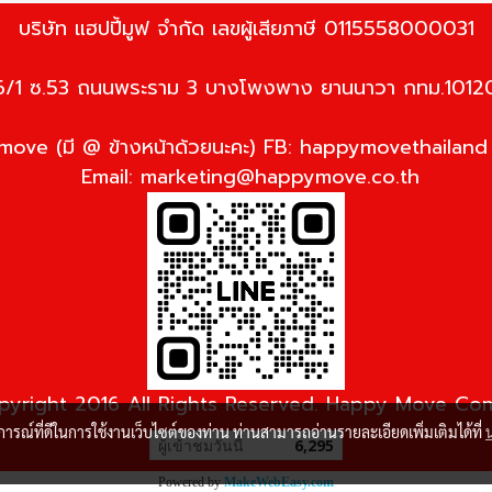
บริษัท แฮปปี้มูฟ จำกัด เลขผู้เสียภาษี 0115558000031
6/1 ซ.53 ถนนพระราม 3 บางโพงพาง ยานนาวา กทม.1012
ove (มี @ ข้างหน้าด้วยนะคะ) FB: happymovethailan
Email:
marketing@happymove.co.th
yright 2016 All Rights Reserved. Happy Move C
บการณ์ที่ดีในการใช้งานเว็บไซต์ของท่าน ท่านสามารถอ่านรายละเอียดเพิ่มเติมได้ที่
ผู้เข้าชมวันนี้
6,295
Powered by
MakeWebEasy.com