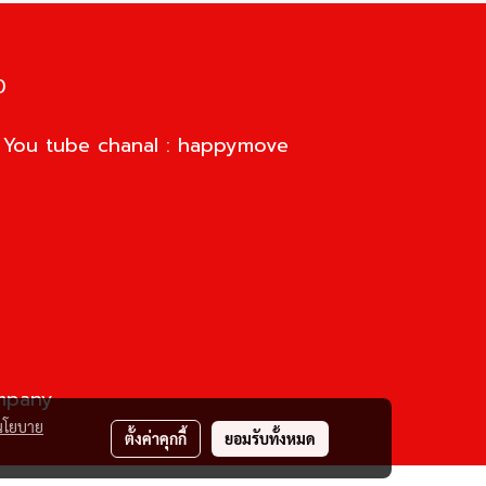
0
d You tube chanal : happymove
ompany
นโยบาย
ตั้งค่าคุกกี้
ยอมรับทั้งหมด