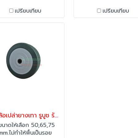
เนื้อล้อไม่แตก ใช้งานได้
เปรียบเทียบ
เปรียบเทียบ
าวนาน สินค้าผลิตในไทย
ียงเงียบ เหมาะกับการใช้
านทุกพื้นผิว ยกเว้นพื้น
ุขระ พื้นยางมะต่อย ทำให้
อสึกไวกว่าปกติได้ ทรต่อ
สี ยูวี สามารถใช้งานนอก
อาคารได้ ไม่ยุบตัว
ลูกล้อเปล่ายางเทา รูบูช รับน้ำหนัก 30-60 กก.รุ่น Compact ยี่ห้อ Pareo
ีขนาดให้เลือก 50,65,75
mm.ไม่ทำให้พื้นเป็นรอย