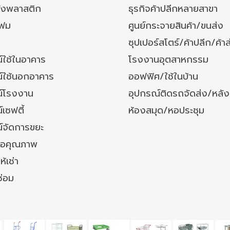
ังพลาสติก
ธุรกิจค้าปลีกหลายสาขา
โฟม
ศูนย์กระจายสินค้า/ขนส่ง
ซุปเปอร์สโตร์/ค้าปลีก/ค้าส
์ใช้ในอาคาร
โรงงานอุตสาหกรรม
์ใช้นอกอาคาร
ออฟฟิศ/ใช้ในบ้าน
์โรงงาน
อุปกรณ์ติดรถจัดส่ง/หลั
เซฟตี้
ห้องสมุด/หอประชุม
์จัดการขยะ
ล้อคุณภาพ
ห้เช่า
ซ่อม