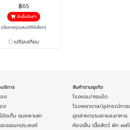
฿65
สั่งซื้อสินค้า
(มีหลายคุณสมบัติให้เลือก)
เปรียบเทียบ
ละบริการ
สินค้าตามธุรกิจ
ของ
โรงแรม/คอนโด
อง
โรงพยาบาล/อุปกรณ์การ
์จัดเก็บ แมชพาเลท
อุตสาหกรรมยาและอาหาร
งของเอนกประสงค์
ห้องเย็น เนื้อสัตว์ ผัก ผลไ