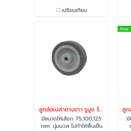
เปรียบเทียบ
ย
เส
ง
New
ขร
ล้
รัง
ลูกล้อเปล่ายางเทา รูบูช รับน้ำหนัก 55-150 กก.รุ่น Mover ยี่ห้อ Pareo 37069,37076,40298
มีขนาดให้เลือก 75,100,125
ม
mm. นุ่มนวล ไม่ทำให้พื้นเป็น