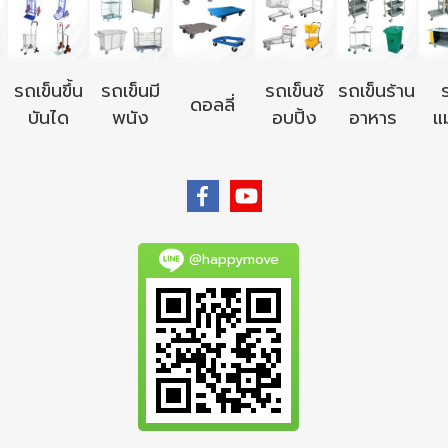
รถเข็นขึ้น
รถเข็นมี
รถเข็นช้
รถเข็นร้าน
ดอลลี่
บันได
พนัง
อบปิ้ง
อาหาร
แม
@happymove