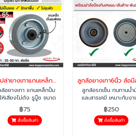
ล้อเปล่ายางเทาแกนเหล็กปั้ม 2.5 นิ้ว (65มิล) อะไหล่ล้อรถเข็น ล้อไม่ทำพื้นเป็นรอย ล้อไม่แตก รับน้ำหนัก 30-50 กก. ต่อล้อ ยี่ห้อ Pareo
กล้อยางเทา แกนเหล็กปั้ม
ลูกล้อรถเข็น ทนทานน้ำม
ให้เสียงไม่ดัง รูบู๊ซ ขนาด
และสารเคมี เหมาะกับงาน
5นิ้ว (65มิล) รูใน 6 มิล
ต้องการรักษาพื้น
฿75
฿250
าล้อกว้าง 20 มิล สามารถ
้เป้นอะไหล่รถเข็นได้ เนื้อง
สั่งซื้อสินค้า
สั่งซื้อสินค้า
เป็นยางสีเทาสังเคราะห์ ไม่
ำให้พื้นเป็นรอย ไม่ยุบตัว