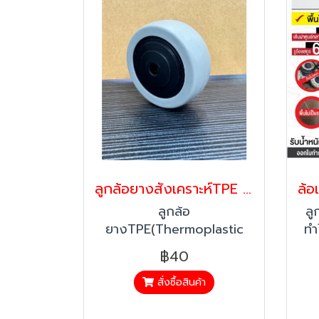
ลูกล้อยางสังเคราะห์TPE 2นิ้ว เงียบ นุ่ม ไม่ทำลายพื้น | ลูกล้อรถเข็นคุณภาพสูง PAREO
ลูกล้อ
ลู
ยางTPE(Thermoplastic
ทำ
Elastomer) ขนาด 2 นิ้ว เข็น
2.
฿40
นุ่ม เสียงเงียบ ไม่ทิ้งรอย
หน้
เหมาะสำหรับสำนักงาน
ใช
สั่งซื้อสินค้า
เฟอร์นิเจอร์ และงานภายใน
ล้อ
อาคาร
ท