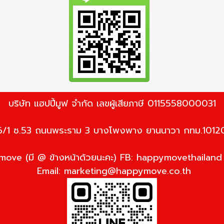
บริษัท แฮปปี้มูฟ จำกัด เลขผู้เสียภาษี 0115558000031
6/1 ซ.53 ถนนพระราม 3 บางโพงพาง ยานนาวา กทม.1012
ove (มี @ ข้างหน้าด้วยนะคะ) FB: happymovethailan
Email:
marketing@happymove.co.th