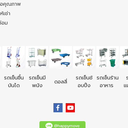
ล้อคุณภาพ
ห้เช่า
ซ่อม
รถเข็นขึ้น
รถเข็นมี
รถเข็นช้
รถเข็นร้าน
ดอลลี่
บันได
พนัง
อบปิ้ง
อาหาร
แม
@happymove