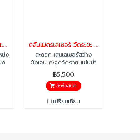
ตลับเมตร รุ่นล็อก 2 ตำแหน่ง ยาว 5 เมตร
ตลับเมตรเลเซอร์ วัดระยะ ที่วัดได้ 5มม.-2เมตร
หน่ง
สะดวก เส้นเลเซอร์สว่าง
่ง
ชัดเจน กะจุดวัดง่าย แม่นยำ
นทาน
ลดความผิดพลาด และ
฿5,500
ุการ
ประหยัดเวลา
า
สั่งซื้อสินค้า
เปรียบเทียบ