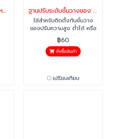
ล้อโพลียูรีเทนแกนเหล็กหน้าโค้ง 2 นิ้ว แป้นเบรก รับน้ำหนัก 350-1050 กก. | ลูกล้ออุตสาหกรรมหนัก Heavy Duty รุ่น Max PAREO
ฐานปรับระดับชั้นวางของ สกรูM10x25mm. สกรูปรับระดับ ชุดขาปรับระดับ ตัวปรับระดับเฟอร์นิเจอร์ เกลียวปรับระดับ (4ตัว)
ใช้สำหรับติดตั้งกับชั้นวาง
ของปรับความสูง ต่ำได้ หรือ
ติดตั้งกับโต๊ะเก้าอี้เพื่อปรับ
฿60
ความสูง
สั่งซื้อสินค้า
เปรียบเทียบ