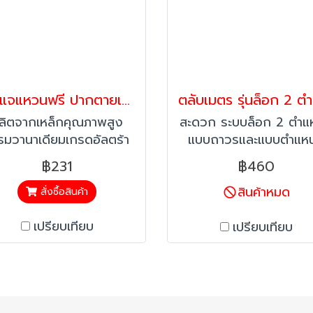
ประแจแหวนฟรี ปากตายเบอร์8ตามมาตรฐานเยอรมัน DIN
ลิตจากเหล็กคุณภาพสูง
สะดวก ระบบล็อก 2 ตำแ
รมวานาเดียมเกรดอัลตร้า
แบบถาวรและแบบตำแหน
ามมาตรฐานเยอรมัน DIN
ล็อกชั่วคราวด้านล่าง ท
฿231
฿460
ละยังได้รับมาตรฐาน GS
สายเทปหุ้มไนล่อน ยืดอาย
จากประเทศเยอรมั
ใช้งานมากกว่า 10 เท่
สินค้าหมด
สั่งซื้อสินค้า
เปรียบเทียบ
เปรียบเทียบ