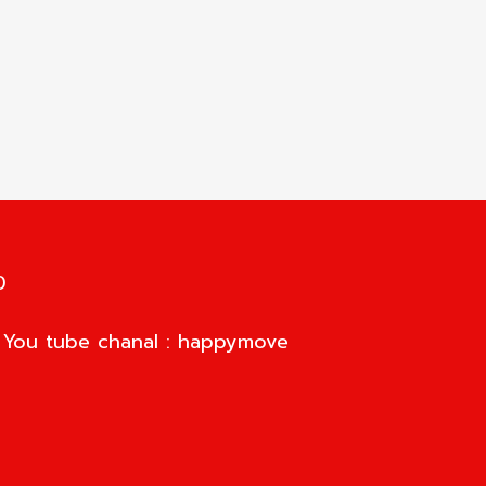
0
d You tube chanal : happymove