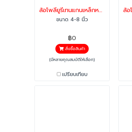
ล้อโพลียูรีเทนแกนเหล็กหน้าโค้ง 2 นิ้ว แป้นหมุน รับน้ำหนัก 350-1050 กก. | ลูกล้ออุตสาหกรรมหนัก Heavy Duty รุ่น Max PAREO
ขนาด 4-8 นิ้ว
฿0
สั่งซื้อสินค้า
(มีหลายคุณสมบัติให้เลือก)
เปรียบเทียบ