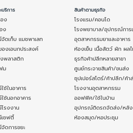
ละบริการ
สินค้าตามธุรกิจ
ของ
โรงแรม/คอนโด
อง
โรงพยาบาล/อุปกรณ์การ
์จัดเก็บ แมชพาเลท
อุตสาหกรรมยาและอาหาร
งของเอนกประสงค์
ห้องเย็น เนื้อสัตว์ ผัก ผลไ
ังพลาสติก
ธุรกิจค้าปลีกหลายสาขา
โฟม
ศูนย์กระจายสินค้า/ขนส่ง
ซุปเปอร์สโตร์/ค้าปลีก/ค้าส
์ใช้ในอาคาร
โรงงานอุตสาหกรรม
์ใช้นอกอาคาร
ออฟฟิศ/ใช้ในบ้าน
์โรงงาน
อุปกรณ์ติดรถจัดส่ง/หลั
เซฟตี้
ห้องสมุด/หอประชุม
์จัดการขยะ