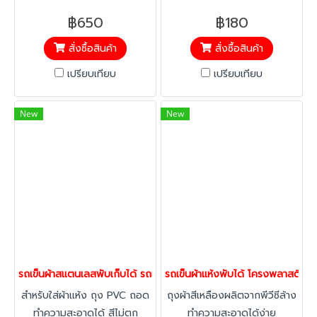
อัตโนมัติ
งาน
฿650
฿180
สั่งซื้อสินค้า
สั่งซื้อสินค้า
เปรียบเทียบ
เปรียบเทียบ
New
New
รถเข็นผ้าสแตนเลสพับเก็บได้ รถเข็นผ้าอเนกประสงค์ HORECAT 5642
รถเข็นผ้าแห้งพับได้ โครงพลาสติกอ
สำหรับใส่ผ้าแห้ง ถุง PVC ถอด
ถุงผ้าสีเหลืองผลิตจากพีวีซีล้าง
ทำความสะอาดได้ สีไม่ตก
ทำความสะอาดได้ง่าย