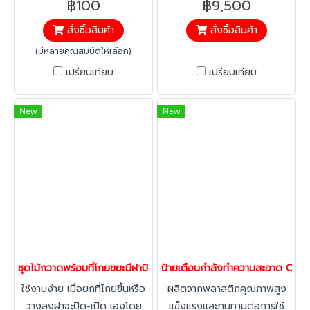
฿100
฿9,500
งานได้ยาวนาน
สั่งซื้อสินค้า
สั่งซื้อสินค้า
(มีหลายคุณสมบัติให้เลือก)
เปรียบเทียบ
เปรียบเทียบ
New
New
ชุดไม้กวาดพร้อมที่โกยขยะมีฝาปิด เปิดอัตโนมัติ HORECAT
ป้ายเตือนกำลังทำความสะอาด Clea
ใช้งานง่าย เมื่อยกที่โกยขึ้นหรือ
ผลิตจากพลาสติกคุณภาพสูง
วางลงฝาจะปิด-เปิด เองโดย
แข็งแรงและทนทานต่อการใช้