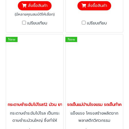
สั่งซื้อสินค้า
สั่งซื้อสินค้า
(มีหลายคุณสมบัติให้เลือก)
เปรียบเทียบ
เปรียบเทียบ
New
New
กระดาษชำระจัมโบ้โรล12 ม้วน ยาว300เมตรต่อ1ม้วน กระดาษทิชชู่2ชั้น
รถเข็นแม่บ้านโรงแรม รถเข็นทำควา
กระดาษชำระจัมโบ้โรล เป็นกระ
แข็งแรง โครงสร้างผลิตจาก
ดาษชำระม้วนใหญ่ ซึ่งทำให้
พลาสติกวิศวกรรม
ประหยัดการใช้งาน สามารถใช้