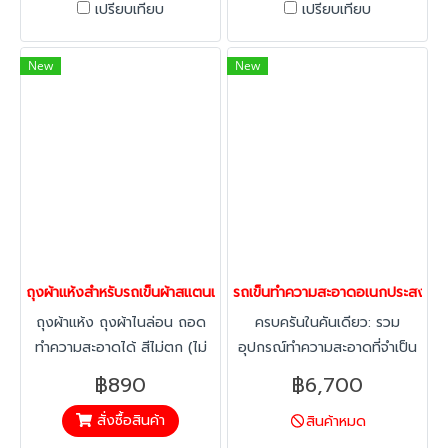
เปรียบเทียบ
เปรียบเทียบ
New
New
ถุงผ้าแห้งสำหรับรถเข็นผ้าสแตนเลสพับเก็บได้ HORECAT (ไม่รวมโคร
รถเข็นทำความสะอาดอเนกประสงค์ พร
ถุงผ้าแห้ง ถุงผ้าไนล่อน ถอด
ครบครันในคันเดียว: รวม
ทำความสะอาดได้ สีไม่ตก (ไม่
อุปกรณ์ทำความสะอาดที่จำเป็น
รวมโครงสแตนเลส)
ไว้ในรถเข็นคันเดียว เช่น ถังน้ำ
฿890
฿6,700
ช่องเก็บอุปกรณ์ ช่องเก็บขยะ
สั่งซื้อสินค้า
สินค้าหมด
ทำให้การทำงานสะดวกและ
รวดเร็ว