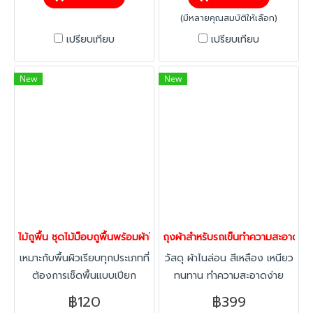
(มีหลายคุณสมบัติให้เลือก)
เปรียบเทียบ
เปรียบเทียบ
New
New
ไม้ถูพื้น ชุดไม้ม็อบถูพื้นพร้อมผ้าไม่ขาดง่าย เหนียวทน ถูสะอาด ด้ามจั
ถุงผ้าสำหรับรถเข็นทำความสะอาด ถุง
เหมาะกับพื้นผิวเรียบทุกประเภทที่
วัสดุ ผ้าไนล่อน สีเหลือง เหนียว
ต้องการเช็ดพื้นแบบเปียก
ทนทาน ทำความสะอาดง่าย
฿120
฿399