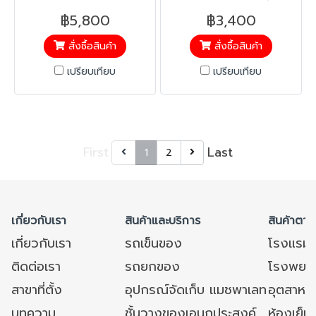
แขน ล้างทำความสะอาดได้ง่าย
ผลิตจาก PVC ล้างทำความ
฿5,800
฿3,400
ไม่เป็นสนิม พลาสติกหนา ไม่
สะอาดง่าย
สั่งซื้อสินค้า
สั่งซื้อสินค้า
กรอบ ไม่แตกง่าย ไม่เหม็น
เปรียบเทียบ
เปรียบเทียบ
First
Last
1
2
เกี่ยวกับเรา
สินค้าและบริการ
สินค้าตาม
เกี่ยวกับเรา
รถเข็นของ
โรงแรม
ติดต่อเรา
รถยกของ
โรงพยาบ
สาขาที่ตั้ง
อุปกรณ์จัดเก็บ แมชพาเลท
อุตสาหก
บทความ
ชั้นวางของเอนกประสงค์
ห้องเย็น 