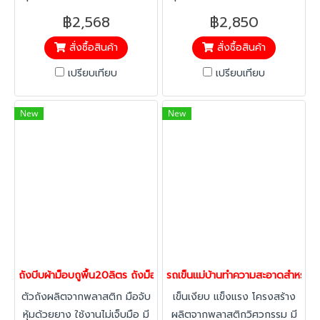
คันโยกบีบผ้าม็อปให้แห้ง ไม่ต้อง
คันโยกบีบผ้าม็อปให้แห้ง ไม่ต้อง
฿2,568
฿2,850
ใช้มือบีบ
ใช้มือบีบ
สั่งซื้อสินค้า
สั่งซื้อสินค้า
เปรียบเทียบ
เปรียบเทียบ
New
New
ถังบีบผ้าม็อบถูพื้น20ลิตร ถังม็อบ ถังถูพื้น ถังม็อปติดล้อ ถังทำ
รถเข็นแม่บ้านทำความสะอาดสำหรับโร
ตัวถังผลิตจากพลาสติก มือจับ
เข็นเงียบ แข็งแรง โครงสร้าง
หุ้มด้วยยาง ใช้งานไม่เจ็บมือ มี
ผลิตจากพลาสติกวิศวกรรม มี