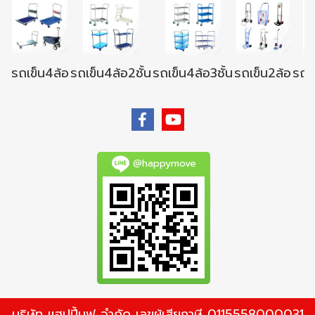
รถเข็น4ล้อ
รถเข็น4ล้อ2ชั้น
รถเข็น4ล้อ3ชั้น
รถเข็น2ล้อ
รถเข
@happymove
บริษัท แฮปปี้มูฟ จำกัด เลขผู้เสียภาษี 0115558000031