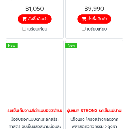
คันโยกบีบผ้าม็อปให้แห้ง ไม่ต้อง
ความยืดหยุ่น ถุงผ้า ผลิตจาก
฿1,050
฿9,990
ใช้มือบีบ
PVC หนา ล้างทำความสะอาด
สั่งซื้อสินค้า
สั่งซื้อสินค้า
ง่าย
เปรียบเทียบ
เปรียบเทียบ
New
New
รถเข็นเก็บจานสีดำแบบปิด3ด้านสวยงามเป็นระเบียบ 3ชั้น รุ่น PRE
รุ่นหนา! STRONG รถเข็นแม่บ้านท
มือจับออกแบบตามหลักสรีระ
แข็งแรง โครงสร้างผลิตจาก
ศาสตร์ จับเข็นแล้วสบายมือและ
พลาสติกวิศวกรรม >ถุงผ้า