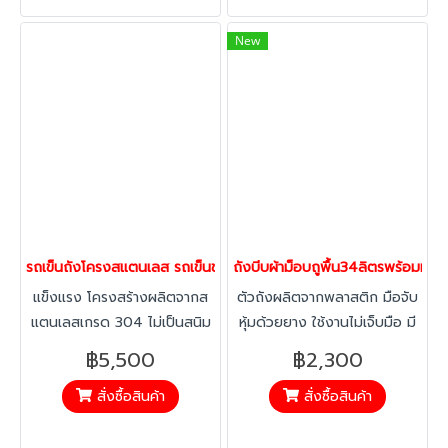
คุณภาพสูง แข็งแรงทนทาน
เหมาะสำหรับโรงงาน โรงแรม
New
และคอนโดมิเนียม
รถเข็นถังโครงสแตนเลส รถเข็นขยะ รถเข็นสแตนเลสพร้อมถังน้ำ รถเข็
ถังบีบผ้าม็อบถูพื้น34ลิตรพร้อมที
แข็งแรง โครงสร้างผลิตจากส
ตัวถังผลิตจากพลาสติก มือจับ
แตนเลสเกรด 304 ไม่เป็นสนิม
หุ้มด้วยยาง ใช้งานไม่เจ็บมือ มี
ถัง ทำจากพลาสติกคุณภาพดี
คันโยกบีบผ้าม็อปให้แห้ง ไม่ต้อง
฿5,500
฿2,300
ความจุ 98 ลิตร
ใช้มือบีบ
สั่งซื้อสินค้า
สั่งซื้อสินค้า