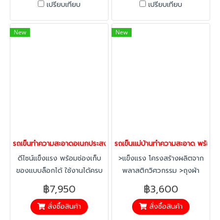
รวดเร็ว
เปรียบเทียบ
เปรียบเทียบ
New
New
รถเข็นทำความสะอาดอเนกประสงค์ พร้อมตู้เก็บของแบบล็อกได้ Horec
รถเข็นแม่บ้านทำความสะอาด พร้อ
ดีไซน์แข็งแรง พร้อมช่องเก็บ
>แข็งแรง โครงสร้างผลิตจาก
ของแบบล็อกได้ ใช้งานได้ครบ
พลาสติกวิศวกรรม >ถุงผ้า
ในคันเดียว
ผลิตจาก PVC ล้างทำความ
฿7,950
฿3,600
สะอาดง่าย
สั่งซื้อสินค้า
สั่งซื้อสินค้า