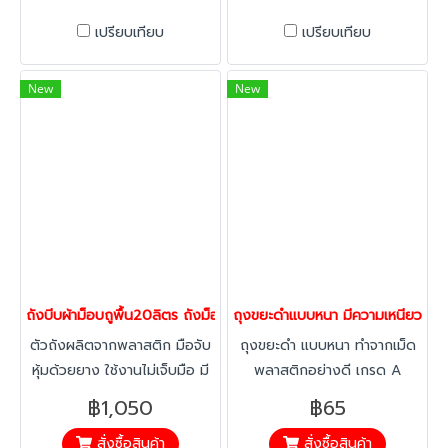
เปรียบเทียบ
เปรียบเทียบ
New
New
ถังบีบผ้าม็อบถูพื้น20ลิตร ถังม็อบ ถังถูพื้น ถังม็อปติดล้อ ถังท
ถุงขยะดำแบบหนา มีความเหนียวทน
ตัวถังผลิตจากพลาสติก มือจับ
ถุงขยะดำ แบบหนา ทำจากเม็ด
หุ้มด้วยยาง ใช้งานไม่เจ็บมือ มี
พลาสติกอย่างดี เกรด A
คันโยกบีบผ้าม็อปให้แห้ง ไม่ต้อง
ปราศจากกลิ่นฉุน ถุงขยะมีความ
฿1,050
฿65
ใช้มือบีบ
เหนียว ทนทาน
สั่งซื้อสินค้า
สั่งซื้อสินค้า