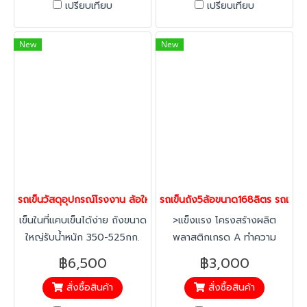
เปรียบเทียบ
เปรียบเทียบ
New
New
รถเข็นวัสดุอุปกรณ์โรงงาน ล้อใหญ่6นิ้ว ตรา Horecat 56121
รถเข็นถัง5ล้อขนาด168ลิตร รถเข็น
เข็นในที่แคบเข็นได้ง่าย ถังขนาด
>แข็งแรง โครงสร้างผลิต
ใหญ่รับน้ำหนัก 350-525กก.
พลาสติกเกรด A ทำความ
พลาสติกหนา ไม่เหม็น ล้าง
สะอาดง่าย ได้ทั้งคัน
฿6,500
฿3,000
ทำความสะอาดง่าย ไม่เป็นสนิม
สั่งซื้อสินค้า
สั่งซื้อสินค้า
ติดตั้งล้อขนาดใหญ่