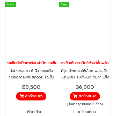
New
New
รถเข็นผ้าเปียกพร้อมฝาปิด รถเข็นอเนกประสงค์ รถเข็นถัง รถเข็นแย
รถเข็นเก็บจานปิด3ด้าน3ชั้นพร้อม
ล้อใหญ่ขนาด 6 นิ้ว ยกระดับ
มีรุ่น อัพเกรดให้เลือก พลาสติก
การจัดการผ้าเปียกด้วย รถเข็น
หนาพิเศษ รับน้ำหนักได้มาก แข็ง
ถังพลาสติก Bulk Container
แรงทนทาน ล้างทำความสะอาด
฿9,500
฿6,900
จาก Happy Move ออกแบบให้
ง่าย ไม่เป็นสนิม
สั่งซื้อสินค้า
สั่งซื้อสินค้า
มีความจุสูง ฝาเปิด-ปิดได้ 1-2
ด้าน สะดวกต่อการทิ้งและ
(มีหลายคุณสมบัติให้เลือก)
เคลื่อนย้ายด้วยล้ออุตสาหกรรม
เปรียบเทียบ
เปรียบเทียบ