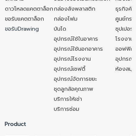
ดาวโหลดแคตตาล็อก
กล่องลังพลาสติก
ธุรกิจค้
ขอรับแคตตาล็อก
กล่องโฟม
ศูนย์กระ
ขอรับDrawing
บันได
ซุปเปอร์
อุปกรณ์ใช้ในอาคาร
โรงงาน
อุปกรณ์ใช้นอกอาคาร
ออฟฟิศ/ใ
อุปกรณ์โรงงาน
อุปกรณ์
อุปกรณ์เซฟตี้
ห้องสมุ
อุปกรณ์จัดการขยะ
ชุดลูกล้อคุณภาพ
บริการให้เช่า
บริการซ่อม
Product