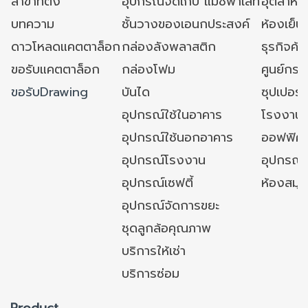
สาขาที่ตั้ง
อุปกรณ์จัดเก็บ แมชพาเลท
อุตสาหก
บทความ
ชั้นวางของเอนกประสงค์
ห้องเย็น 
ดาวโหลดแคตตาล็อก
กล่องลังพลาสติก
ธุรกิจค้
ขอรับแคตตาล็อก
กล่องโฟม
ศูนย์กระ
ขอรับDrawing
บันได
ซุปเปอร์
อุปกรณ์ใช้ในอาคาร
โรงงาน
อุปกรณ์ใช้นอกอาคาร
ออฟฟิศ/ใ
อุปกรณ์โรงงาน
อุปกรณ์
อุปกรณ์เซฟตี้
ห้องสมุ
อุปกรณ์จัดการขยะ
ชุดลูกล้อคุณภาพ
บริการให้เช่า
บริการซ่อม
Product