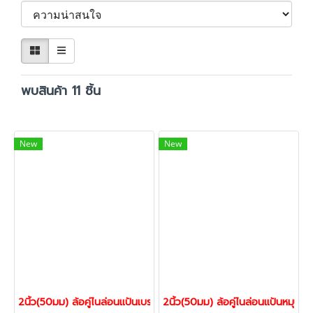
พบสินค้า 11 ชิ้น
New
New
2นิ้ว(50มม) ล้อคู่ไนล่อนแป้นเบรก ลูกล้อสำหรับงานเฟอร์นิเจอร์ ล้อโต๊ะ 
2นิ้ว(50มม) ล้อคู่ไนล่อนแป้นหมุน ลู