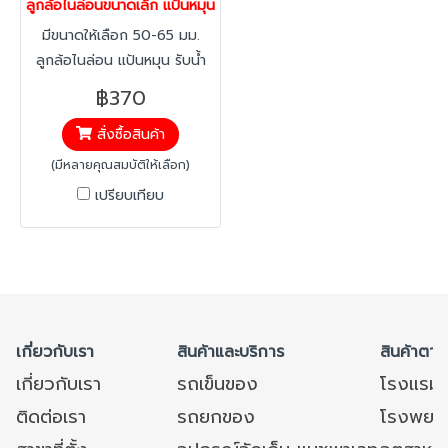
ลูกล้อไนล่อนขนาดเล็ก แป้นหมุน รับน้ำหนัก 180-315 กก. PAREO 37
มีขนาดให้เลือก 50-65 มม.
ลูกล้อไนล่อน แป้นหมุน รับน้ำ
หนัก 180 กก. ลูกล้อขนาดเล็ก
฿370
แต่รับน้ำหนักได้มากและหมุน
สั่งซื้อสินค้า
คล่องตัว
(มีหลายคุณสมบัติให้เลือก)
เปรียบเทียบ
เกี่ยวกับเรา
สินค้าและบริการ
สินค้าตาม
เกี่ยวกับเรา
รถเข็นของ
โรงแรม
ติดต่อเรา
รถยกของ
โรงพยาบ