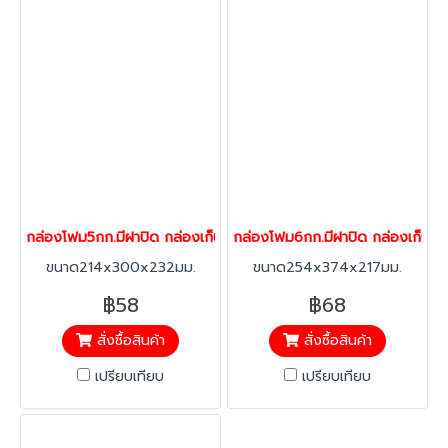
กล่องโฟม5กก.มีฝาปิด กล่องเก็บอาหาร ลังโฟม กล่องเก็บความเย็น 
กล่องโฟม6กก.มีฝาปิด กล่องเก็บอ
ขนาด214x300x232มม.
ขนาด254x374x217มม.
฿58
฿68
สั่งซื้อสินค้า
สั่งซื้อสินค้า
เปรียบเทียบ
เปรียบเทียบ