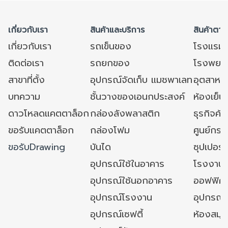
เกี่ยวกับเรา
สินค้าและบริการ
สินค้าตาม
เกี่ยวกับเรา
รถเข็นของ
โรงแรม
ติดต่อเรา
รถยกของ
โรงพยาบ
สาขาที่ตั้ง
อุปกรณ์จัดเก็บ แมชพาเลท
อุตสาหก
บทความ
ชั้นวางของเอนกประสงค์
ห้องเย็น 
ดาวโหลดแคตตาล็อก
กล่องลังพลาสติก
ธุรกิจค้
ขอรับแคตตาล็อก
กล่องโฟม
ศูนย์กระ
ขอรับDrawing
บันได
ซุปเปอร์
อุปกรณ์ใช้ในอาคาร
โรงงาน
อุปกรณ์ใช้นอกอาคาร
ออฟฟิศ/ใ
อุปกรณ์โรงงาน
อุปกรณ์
อุปกรณ์เซฟตี้
ห้องสมุ