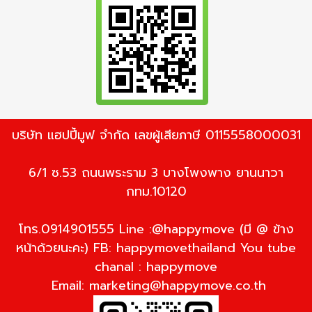
บริษัท แฮปปี้มูฟ จำกัด เลขผู้เสียภาษี 0115558000031
6/1 ซ.53 ถนนพระราม 3 บางโพงพาง ยานนาวา
กทม.10120
โทร.0914901555 Line :@happymove (มี @ ข้าง
หน้าด้วยนะคะ) FB: happymovethailand You tube
chanal : happymove
Email:
marketing@happymove.co.th