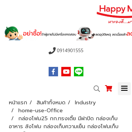
0914901555
หน้าแรก
สินค้าทั้งหมด
Industry
home-use-Office
กล่องโฟม25 กก.ทรงเตี้ย มีฝาปิด กล่องเก็บ
อาหาร ลังโฟม กล่องเก็บความเย็น กล่องโฟมเก็บ