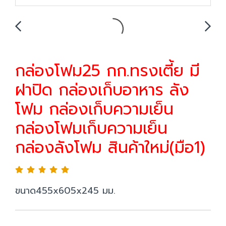
กล่องโฟม25 กก.ทรงเตี้ย มี
ฝาปิด กล่องเก็บอาหาร ลัง
โฟม กล่องเก็บความเย็น
กล่องโฟมเก็บความเย็น
กล่องลังโฟม สินค้าใหม่(มือ1)
ขนาด455x605x245 มม.