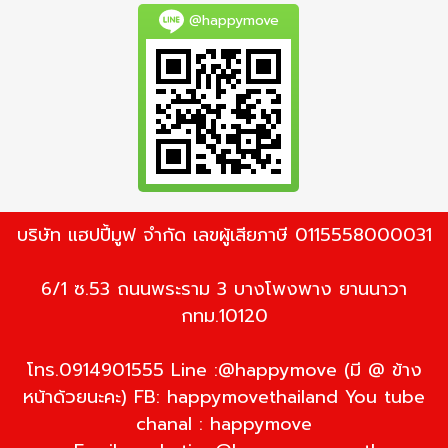
@happymove
บริษัท แฮปปี้มูฟ จำกัด เลขผู้เสียภาษี 0115558000031
6/1 ซ.53 ถนนพระราม 3 บางโพงพาง ยานนาวา
กทม.10120
โทร.0914901555 Line :@happymove (มี @ ข้าง
หน้าด้วยนะคะ) FB: happymovethailand You tube
chanal : happymove