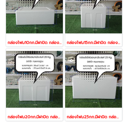
กล่องโฟม10กก.มีฝาปิด กล่องเก็บอาหาร ลังโฟม กล่องเก็บความเย็น กล่องโฟมเก็บควาเย็น ขนาด388x538x190mm.พร้อมส่ง
กล่องโฟม15กก.มีฝาปิด กล่องเก็บอาหาร ลังโฟม กล่องเก็บความเย็น กล่องโฟมเก็บควาเย็น ขนาด298x390x340mm.พร้อมส่ง
กล่องโฟม20กก.มีฝาปิด กล่องเก็บอาหาร ลังโฟม กล่องเก็บความเย็น กล่องโฟมเก็บควาเย็น ขนาด350x472x341mm.สินค้าใหม่(มือ1)
กล่องโฟม25กก.มีฝาปิด กล่องเก็บอาหาร ลังโฟม กล่องเก็บความเย็น กล่องโฟมเก็บควาเย็น ขนาด465x615x320mm.พร้อมส่ง