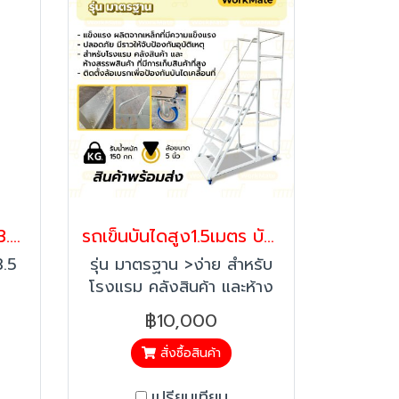
บันไดติดล้อ 13 ขั้น สูง 3.5 เมตร รถเข็นบันไดเหล็ก รุ่นมาตรฐาน Workmate
รถเข็นบันไดสูง1.5เมตร บันไดติดล้อ บันไดเหล็ก บันไดเติมสินค้า รุ่น มาตรฐาน Workmate พร้อมส่ง
3.5
รุ่น มาตรฐาน >ง่าย สำหรับ
โรงแรม คลังสินค้า และห้าง
ับ
สรรพสินค้า ที่มีการเก็บสินค้า
฿10,000
าง
ที่สูง >แข็งแรง ผลิตจาก
ใช้
เหล็กที่มีความแข็งแรง
สั่งซื้อสินค้า
ย่าง
>ปลอดภัย มีราวให้จับป้องกัน
เปรียบเทียบ
ตจาก
อุบัติเหตุ หมายเหตุ:สินค้ามีค่า