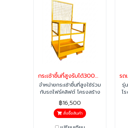
กระเช้าขึ้นที่สูงรับได้300กก.สำหรับโฟร์คลิฟต์ แข็งแรง ปลอดภัย มาตรฐานโรงงาน | Work Mate
จำหน่ายกระเช้าขึ้นที่สูงใช้ร่วม
รุ
กับรถโฟร์คลิฟต์ โครงสร้าง
โร
เหล็กหนาพิเศษ มีระบบล็อค 2
สรร
฿16,500
ชั้น พื้นกันลื่น เปลี่ยนโฟร์ค
ท
ลิฟต์ให้เป็นรถกระเช้าได้ทันที
สั่งซื้อสินค้า
ทนทาน คุ้มค่า ราคาโรงงาน
>ปล
เปรียบเทียบ
อุบ