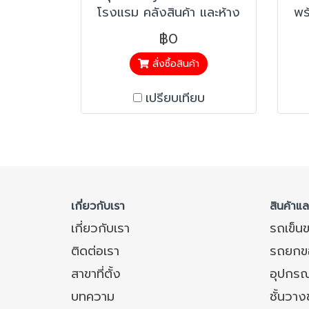
โรงแรม คลังสินค้า และห้าง
พร
สรรพสินค้า ที่มีการเก็บสินค้า
สต็
฿0
ที่สูง >แข็งแรง ผลิตจาก
มีส
เหล็กที่มีความแข็งแรง
เ
สั่งซื้อสินค้า
>ปลอดภัย มีราวให้จับป้องกัน
ทับ
เปรียบเทียบ
อุบัติเหตุ
เกี่ยวกับเรา
สินค้าแ
เกี่ยวกับเรา
รถเข็น
ติดต่อเรา
รถยกข
สาขาที่ตั้ง
อุปกรณ
บทความ
ชั้นวา