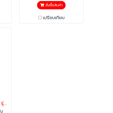
ง
เหล็กที่มีความแข็งแรง
สั่งซื้อสินค้า
งกัน
>ปลอดภัย มีราวให้จับป้องกัน
เปรียบเทียบ
ีค่า
อุบัติเหตุ
ฝ่าย
ve
รถเข็นบันไดสูง2.3เมตร รุ่นHeavy รถเข็นบันได บันไดติดล้อ บันไดเติมสินค้า Happy Move
ับ