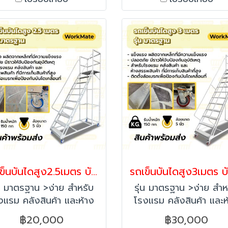
ส่งพิเศษ กรุณาติดต่อฝ่าย
เหล็กแข็งแรง ทนทาน มี
าย line:@happymove
จับป้องกันการตก พร้อม
ก่อนสั่งซื้อค่ะ
เคลื่อนย้ายสะดวก รองรั
ใช้งานหนักในอุตสาหกร
รับน้ำหนักได้ 150 กก
หมายเหตุ:สินค้ามีค่าจัดส
พิเศษ กรุณาติดต่อฝ่าย
line:@happymove ก่อนส
ซื้อค่ะ
รถเข็นบันไดสูง2.5เมตร บันไดติดล้อ บันไดเหล็ก บันไดเติมสินค้า รุ่นมาตรฐาน Workmate พร้อมส่ง
่น มาตรฐาน >ง่าย สำหรับ
รุ่น มาตรฐาน >ง่าย สำห
งแรม คลังสินค้า และห้าง
โรงแรม คลังสินค้า และห
พสินค้า ที่มีการเก็บสินค้า
สรรพสินค้า ที่มีการเก็บสิ
฿20,000
฿30,000
ี่สูง >แข็งแรง ผลิตจาก
ที่สูง >แข็งแรง ผลิตจ