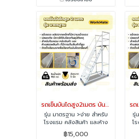
จัด
ข
รถเข็นบันไดสูง2เมตร บันไดติดล้อ บันไดเหล็ก บันไดเติมสินค้า รุ่นมาตรฐาน Workmate พร้อมส่ง
รุ่น มาตรฐาน >ง่าย สำหรับ
รุ
โรงแรม คลังสินค้า และห้าง
โร
สรรพสินค้า ที่มีการเก็บสินค้า
สรร
฿15,000
ที่สูง >แข็งแรง ผลิตจาก
ท