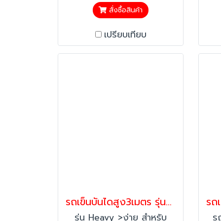
เหล็กที่มีความแข็งแรง
สั่งซื้อสินค้า
>ปลอดภัย มีราวให้จับป้องกัน
>ปล
เปรียบเทียบ
อุบัติเหตุ ****หมายเหตุ:สินค้า
อุบ
มีค่าจัดส่งพิเศษ กรุณาติดต่อ
จัด
ฝ่ายขาย line:@happymove
ข
ก่อนสั่งซื้อค่ะ***
รถเข็นบันไดสูง3เมตร รุ่นHeavy บันไดติดล้อ บันไดเหล็ก บันไดเติมสินค้า Happy Move
รุ่น Heavy >ง่าย สำหรับ
รถ