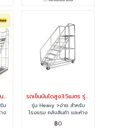
ราว
จัดส่งพิเศษ กรุณาติดต่อฝ่าย
ล้อ
ขาย line:@happymove
บการ
ก่อนสั่งซื้อค่ะ
รม
.
่ง
ขาย
ั่ง
รถเข็นบันไดสูง3เมตร บันไดติดล้อ บันไดเหล็ก บันไดเติมสินค้า รุ่นมาตรฐาน Workmate พร้อมส่ง
รถเข็นบันไดสูง3.5เมตร รุ่นHeavy บันไดโครงเหล็ก บันไดติดล้อ บันไดเติมสินค้า Happy Move
รับ
รุ่น Heavy >ง่าย สำหรับ
้าง
โรงแรม คลังสินค้า และห้าง
นค้า
สรรพสินค้า ที่มีการเก็บสินค้า
฿0
าก
ที่สูง >แข็งแรง ผลิตจาก