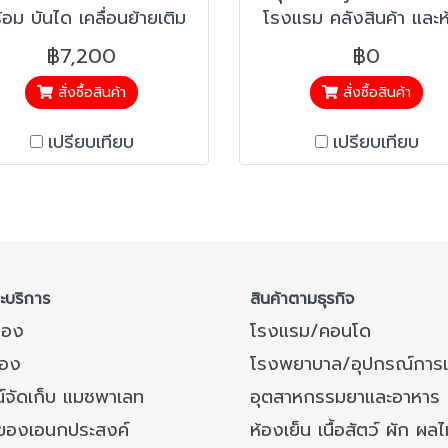
้อม บันได เคลื่อนย้ายเติม
โรงแรม คลังสินค้า และห
อกสินค้า สะดวก ขันบันได
สรรพสินค้า ที่มีการเก็บสิ
฿7,200
฿0
ปิง นุ่มนวล ปลอดภัยหากมี
ที่สูง >แข็งแรง ผลิตจ
หล็กควำ เมื่อมีนำหนักกด
เหล็กที่มีความแข็งแร
สั่งซื้อสินค้า
สั่งซื้อสินค้า
ที่ขั้นบันได พร้อมลูกล้อติด
>ปลอดภัย มีราวให้จับป้อ
เปรียบเทียบ
เปรียบเทียบ
ตั้งเบรก เมื่อใช้งาน
อุบัติเหตุ
ละบริการ
สินค้าตามธุรกิจ
ของ
โรงแรม/คอนโด
อง
โรงพยาบาล/อุปกรณ์การ
์จัดเก็บ แมชพาเลท
อุตสาหกรรมยาและอาหาร
งของเอนกประสงค์
ห้องเย็น เนื้อสัตว์ ผัก ผลไ