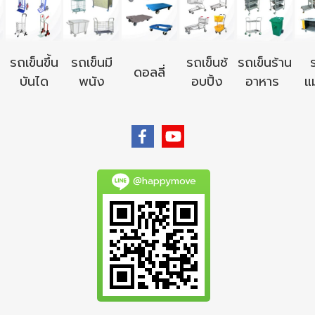
รถเข็นขึ้น
รถเข็นมี
รถเข็นช้
รถเข็นร้าน
ดอลลี่
บันได
พนัง
อบปิ้ง
อาหาร
แม
@happymove