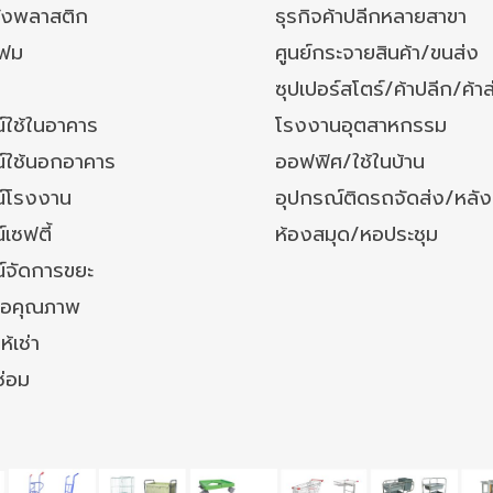
ังพลาสติก
ธุรกิจค้าปลีกหลายสาขา
โฟม
ศูนย์กระจายสินค้า/ขนส่ง
ซุปเปอร์สโตร์/ค้าปลีก/ค้าส
์ใช้ในอาคาร
โรงงานอุตสาหกรรม
์ใช้นอกอาคาร
ออฟฟิศ/ใช้ในบ้าน
์โรงงาน
อุปกรณ์ติดรถจัดส่ง/หลั
เซฟตี้
ห้องสมุด/หอประชุม
์จัดการขยะ
ล้อคุณภาพ
ห้เช่า
ซ่อม