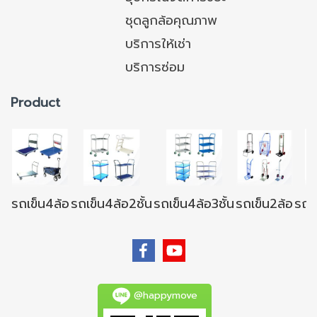
ชุดลูกล้อคุณภาพ
บริการให้เช่า
บริการซ่อม
Product
รถเข็น4ล้อ
รถเข็น4ล้อ2ชั้น
รถเข็น4ล้อ3ชั้น
รถเข็น2ล้อ
รถเข
@happymove