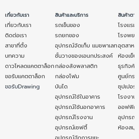
เกี่ยวกับเรา
สินค้าและบริการ
สินค้าตาม
เกี่ยวกับเรา
รถเข็นของ
โรงแรม
ติดต่อเรา
รถยกของ
โรงพยาบ
สาขาที่ตั้ง
อุปกรณ์จัดเก็บ แมชพาเลท
อุตสาหก
บทความ
ชั้นวางของเอนกประสงค์
ห้องเย็น 
ดาวโหลดแคตตาล็อก
กล่องลังพลาสติก
ธุรกิจค้
ขอรับแคตตาล็อก
กล่องโฟม
ศูนย์กระ
ขอรับDrawing
บันได
ซุปเปอร์
อุปกรณ์ใช้ในอาคาร
โรงงาน
อุปกรณ์ใช้นอกอาคาร
ออฟฟิศ/ใ
อุปกรณ์โรงงาน
อุปกรณ์
อุปกรณ์เซฟตี้
ห้องสมุ
อุปกรณ์จัดการขยะ