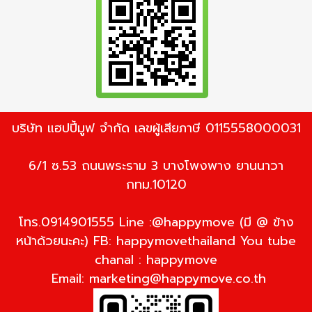
บริษัท แฮปปี้มูฟ จำกัด เลขผู้เสียภาษี 0115558000031
6/1 ซ.53 ถนนพระราม 3 บางโพงพาง ยานนาวา
กทม.10120
โทร.0914901555 Line :@happymove (มี @ ข้าง
หน้าด้วยนะคะ) FB: happymovethailand You tube
chanal : happymove
Email:
marketing@happymove.co.th