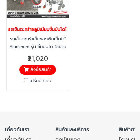
รถเข็นตะกร้าอลูมิเนียมขึ้นบันไดได้ พับเก็บได้ Happy Move 40489
รถเข็นตะกร้าเข็นของพับเก็บได้
Aluminum รุ่น ขึ้นบันได ใช้งาน
ง่าย เบาแรง มีติดบ้านไว้สักคัน
฿1,020
โครงรถผลิตจากอะลูมิเนียมหนา
สั่งซื้อสินค้า
คุณภาพดี ป้องกันสนิม ตัวล้อ
ทำจากวัสดุคุณภาพสูง พับเก็บ
เปรียบเทียบ
ได้ใส่ของได้มาก เคลื่อนย้าย
สะดวก รับน้ำหนักได้สูงสุด 50
KG.
เกี่ยวกับเรา
สินค้าและบริการ
สินค้าตาม
เกี่ยวกับเรา
รถเข็นของ
โรงแรม