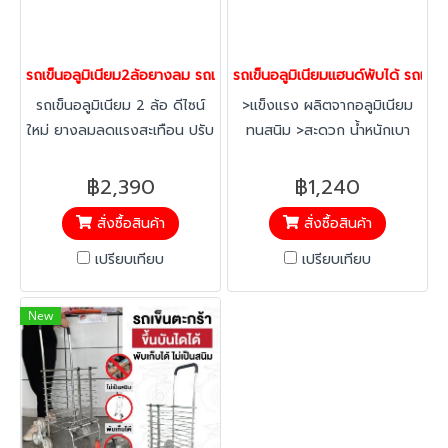
รถเข็นอลูมิเนียม2ล้อยางลม รถเข็นของ รถเข็นติดรถยนต์ รถเข็นจัดส
รถเข็นอลูมิเนียมแฮนด์พับได้ รถเ
รถเข็นอลูมิเนียม 2 ล้อ ดีไซน์
>แข็งแรง ผลิตจากอลูมิเนียม
ใหม่ ยางลมลดแรงสะเทือน ปรับ
ทนสนิม >สะดวก น้ำหนักเบา
ความแข็งและนิ่มของยางได้
เคลื่อนย้ายง่าย พับเก็บได้
ดามจับถนัดมือไม่ลื่นไหล รับน้ำ
฿2,390
฿1,240
หนักได้ 250 กก.
สั่งซื้อสินค้า
สั่งซื้อสินค้า
เปรียบเทียบ
เปรียบเทียบ
New