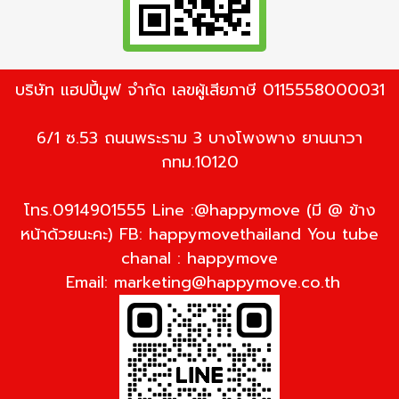
บริษัท แฮปปี้มูฟ จำกัด เลขผู้เสียภาษี 0115558000031
6/1 ซ.53 ถนนพระราม 3 บางโพงพาง ยานนาวา
กทม.10120
โทร.0914901555 Line :@happymove (มี @ ข้าง
หน้าด้วยนะคะ) FB: happymovethailand You tube
chanal : happymove
Email:
marketing@happymove.co.th