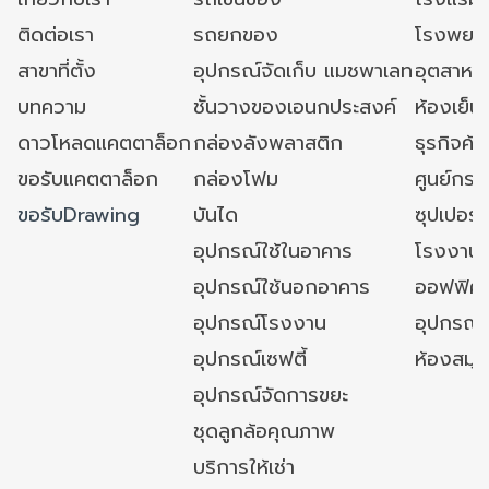
ติดต่อเรา
รถยกของ
โรงพยาบ
สาขาที่ตั้ง
อุปกรณ์จัดเก็บ แมชพาเลท
อุตสาหก
บทความ
ชั้นวางของเอนกประสงค์
ห้องเย็น 
ดาวโหลดแคตตาล็อก
กล่องลังพลาสติก
ธุรกิจค้
ขอรับแคตตาล็อก
กล่องโฟม
ศูนย์กระ
ขอรับDrawing
บันได
ซุปเปอร์
อุปกรณ์ใช้ในอาคาร
โรงงาน
อุปกรณ์ใช้นอกอาคาร
ออฟฟิศ/ใ
อุปกรณ์โรงงาน
อุปกรณ์
อุปกรณ์เซฟตี้
ห้องสมุ
อุปกรณ์จัดการขยะ
ชุดลูกล้อคุณภาพ
บริการให้เช่า