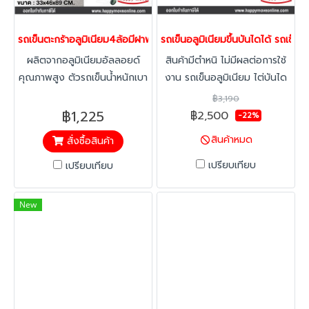
รถเข็นตะกร้าอลูมิเนียม4ล้อมีฝาพับเก็บได้ 41165 พร้อมส่ง Happy Mo
รถเข็นอลูมิเนียมขึ้นบันไดได้ รถเข
ผลิตจากอลูมิเนียมอัลลอยด์
สินค้ามีตำหนิ ไม่มีผลต่อการใช้
คุณภาพสูง ตัวรถเข็นน้ำหนักเบา
งาน รถเข็นอลูมิเนียม ไต่บันได
สะดวกต่อการพกพา สามารถ
ดีไซน์ใหม่ ล้อยางขนาดใหญ่ ลด
฿3,190
พับได้ ประหยัดพื้นที่ในการเก็บ
แรงสั่งสะเทือน ไม่ทำของที่เข็น
฿1,225
฿2,500
-22%
มือจับหุ้มด้วยยางกันลื่น ล้อ
เสียหาย ด้ามจับถนัดมือไม่ลื่น
สินค้าหมด
สั่งซื้อสินค้า
ผลิตจาก PVC น้ำหนักเบารองรับ
ไหล รับน้ำหนักได้ 150 กก. มี
น้ำหนักได้ดี มีฝาปิดและตัวล็อค
ตำหนิเล็กน้อยไม่มีผลต่อการใช้
เปรียบเทียบ
เปรียบเทียบ
ป้องกันของหล่น
งาน
New