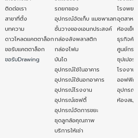
ติดต่อเรา
รถยกของ
โรงพยาบ
สาขาที่ตั้ง
อุปกรณ์จัดเก็บ แมชพาเลท
อุตสาหก
บทความ
ชั้นวางของเอนกประสงค์
ห้องเย็น 
ดาวโหลดแคตตาล็อก
กล่องลังพลาสติก
ธุรกิจค้
ขอรับแคตตาล็อก
กล่องโฟม
ศูนย์กระ
ขอรับDrawing
บันได
ซุปเปอร์
อุปกรณ์ใช้ในอาคาร
โรงงาน
อุปกรณ์ใช้นอกอาคาร
ออฟฟิศ/ใ
อุปกรณ์โรงงาน
อุปกรณ์
อุปกรณ์เซฟตี้
ห้องสมุ
อุปกรณ์จัดการขยะ
ชุดลูกล้อคุณภาพ
บริการให้เช่า