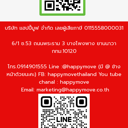
บริษัท แฮปปี้มูฟ จำกัด เลขผู้เสียภาษี 0115558000031
6/1 ซ.53 ถนนพระราม 3 บางโพงพาง ยานนาวา
กทม.10120
โทร.0914901555 Line :@happymove (มี @ ข้าง
หน้าด้วยนะคะ) FB: happymovethailand You tube
chanal : happymove
Email:
marketing@happymove.co.th