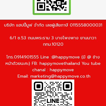
บริษัท แฮปปี้มูฟ จำกัด เลขผู้เสียภาษี 0115558000031
6/1 ซ.53 ถนนพระราม 3 บางโพงพาง ยานนาวา
กทม.10120
โทร.0914901555 Line :@happymove (มี @ ข้าง
หน้าด้วยนะคะ) FB: happymovethailand You tube
chanal : happymove
Email:
marketing@happymove.co.th