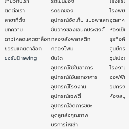
เกี่ยวกับเรา
รถเข็นของ
โรงแรม
ติดต่อเรา
รถยกของ
โรงพยาบ
สาขาที่ตั้ง
อุปกรณ์จัดเก็บ แมชพาเลท
อุตสาหก
บทความ
ชั้นวางของเอนกประสงค์
ห้องเย็น 
ดาวโหลดแคตตาล็อก
กล่องลังพลาสติก
ธุรกิจค้
ขอรับแคตตาล็อก
กล่องโฟม
ศูนย์กระ
ขอรับDrawing
บันได
ซุปเปอร์
อุปกรณ์ใช้ในอาคาร
โรงงาน
อุปกรณ์ใช้นอกอาคาร
ออฟฟิศ/ใ
อุปกรณ์โรงงาน
อุปกรณ์
อุปกรณ์เซฟตี้
ห้องสมุ
อุปกรณ์จัดการขยะ
ชุดลูกล้อคุณภาพ
บริการให้เช่า