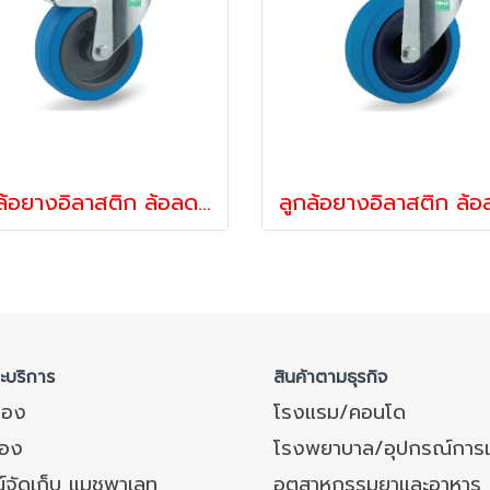
ลูกล้อยางอิลาสติก ล้อลดแรงสั่นสะเทือน ล้อไม่ทำพื้นเป็นรอย ล้อลดเสียง รับน้ำหนัก 160-375 กก.ล้อแป้นเบรก รุ่น UFR ยี่ห้อ TENTE 12790,12806
ละบริการ
สินค้าตามธุรกิจ
ของ
โรงแรม/คอนโด
อง
โรงพยาบาล/อุปกรณ์การ
์จัดเก็บ แมชพาเลท
อุตสาหกรรมยาและอาหาร