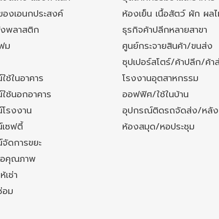
งของเอนกประสงค์
ห้องเย็น เนื้อสัตว์ ผัก ผลไ
ังพลาสติก
ธุรกิจค้าปลีกหลายสาขา
โฟม
ศูนย์กระจายสินค้า/ขนส่ง
ซุปเปอร์สโตร์/ค้าปลีก/ค้าส
์ใช้ในอาคาร
โรงงานอุตสาหกรรม
์ใช้นอกอาคาร
ออฟฟิศ/ใช้ในบ้าน
์โรงงาน
อุปกรณ์ติดรถจัดส่ง/หลั
เซฟตี้
ห้องสมุด/หอประชุม
์จัดการขยะ
ล้อคุณภาพ
ห้เช่า
ซ่อม