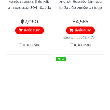
-รถเข็นสแตนเลส 3 ชั้น ผลิต
>ทนกว่า พื้นรถเข็น ไม่ผุกร่อน
จาก แสตนเลส 304 -ป้องกัน
ไม่เป็น สนิม >แกร่งกว่า ไม่ยุบ
สนิม 100 % -มีชั้นวางของ 2
ไม่โก่งงอ เมื่อโดนแรงกระแทก
ชั้น -ระยะห่างระหว่างชั้น 585
เหมือนเหล็ก >เงียบกว่า เสียง
฿7,060
฿4,585
mm. -ใส่ล้อคุณภาพดี ช่วยผ่อน
รบกวนน้อยกว่า รถเข็น 30%
สั่งซื้อสินค้า
สั่งซื้อสินค้า
แรงเวลาเคลื่อนย้าย
(มีหลายคุณสมบัติให้เลือก)
เปรียบเทียบ
เปรียบเทียบ
New