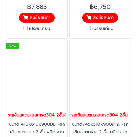
เลส 304 -ป้องกันสนิม 100 %
แสตนเลส 304 -ป้องกันสนิม
฿7,885
฿6,750
-มีชั้นวางของ 2 ชั้น -ระยะห่าง
100 % -มีชั้นวางของ 2 ชั้น
สั่งซื้อสินค้า
สั่งซื้อสินค้า
ระหว่างชั้น 585 mm. -ใส่ล้อ
-ระยะห่างระหว่างชั้น 585 mm.
คุณภาพดี ช่วยผ่อนแรงเวลา
-ใส่ล้อคุณภาพดี ช่วยผ่อนแรง
เปรียบเทียบ
เปรียบเทียบ
เคลื่อนย้าย
เวลาเคลื่อนย้าย
New
รถเข็นสแตนเลสเกรด304 2ชั้น(แฮนด์เดียว) Happy Move 40182
รถเข็นสแตนเลสเกรด304 2ชั้น H
ขนาด 410x610x900มม. -รถ
ขนาด745x510x900mm. -รถ
เข็นสแตนเลส 2 ชั้น ผลิต จาก
เข็นสแตนเลส 2 ชั้น ผลิต จาก