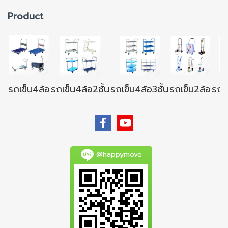
Product
รถเข็น4ล้อ
รถเข็น4ล้อ2ชั้น
รถเข็น4ล้อ3ชั้น
รถเข็น2ล้อ
รถเข
@happymove