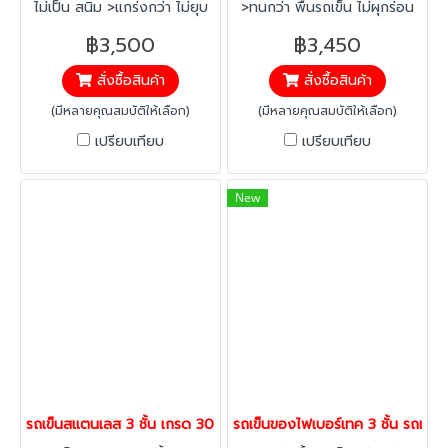
ไม่เป็น สนิม >แกร่งกว่า ไม่ยุบ
>ทนกว่า พื้นรถเข็น ไม่ผุกร่อน
ไม่โก่งงอ เมื่อโดนแรงกระแทก
ไม่เป็น สนิม >แกร่งกว่า ไม่ยุบ
฿3,500
฿3,450
เหมือนเหล็ก >เงียบกว่า เสียง
ไม่โก่งงอ เมื่อโดนแรงกระแทก
สั่งซื้อสินค้า
สั่งซื้อสินค้า
รบกวนน้อยกว่า รถเข็น 30%
เหมือนเหล็ก >เงียบกว่า เสียง
รบกวนน้อยกว่า รถเข็น 30%
(มีหลายคุณสมบัติให้เลือก)
(มีหลายคุณสมบัติให้เลือก)
เปรียบเทียบ
เปรียบเทียบ
New
รถเข็นสแตนเลส 3 ชั้น เกรด 304 Happy Move 51621
รถเข็นของไฟเบอร์เทค 3 ชั้น รถเข็