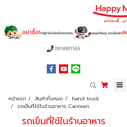
0914901555
หน้าแรก
สินค้าทั้งหมด
hand truck
รถเข็นที่ใช้ในร้านอาหาร Canteen
รถเข็นที่ใช้ในร้านอาหาร