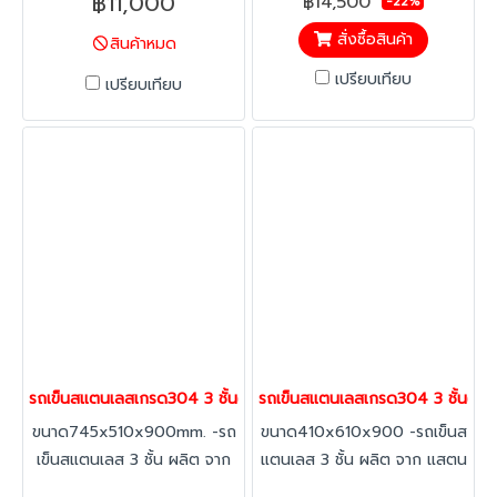
฿11,000
฿14,500
-22%
กลมสเตนเลสขนาด 1" -แข็งแรง
จาก แสตนเลส 304 -ป้องกัน
สั่งซื้อสินค้า
สินค้าหมด
เสริมคานด้านล่าง - พร้อมล้อ
สนิม 100 % -มีชั้นวางของ 2
ยางยูรีเทน ไม่ทำให้พื้นเป็นรอย
ชั้น -ระยะห่างระหว่างชั้น 540
เปรียบเทียบ
เปรียบเทียบ
เข็นเงียบ
mm. -ลูกล้อลดแรงสะเทือน
รถเข็นสแตนเลสเกรด304 3 ชั้น(แฮนด์เดียว) Happy Move 55483
รถเข็นสแตนเลสเกรด304 3 ชั้น(แฮ
ขนาด745x510x900mm. -รถ
ขนาด410x610x900 -รถเข็นส
เข็นสแตนเลส 3 ชั้น ผลิต จาก
แตนเลส 3 ชั้น ผลิต จาก แสตน
แสตนเลส 304 -ป้องกันสนิม
เลส 304 -ป้องกันสนิม 100 %