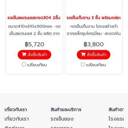
รถเข็นสแตนเลสเกรด304 2ชั้น รถเข็นอาหาร รถเข็นเสิร์ฟอาหาร รถเข็
รถเข็นเก็บจาน 3 ชั้น พร้อมกล่อง
ขนาด410x610x900mm. -รถ
-รถเข็นเก็บจาน โครงสร้างทำ
เข็นสแตนเลส 2 ชั้น ผลิต จาก
จากเหล็กชุบโครเมี่ยม -สะดวกใน
แสตนเลส 304 -ป้องกันสนิม
การเคลื่อนย้าย เบาแรง
฿5,720
฿3,800
100 % -มีชั้นวางของ 2 ชั้น
สั่งซื้อสินค้า
สั่งซื้อสินค้า
-ระยะห่างระหว่างชั้น 585 mm.
-ใส่ล้อคุณภาพดี ช่วยผ่อนแรง
เปรียบเทียบ
เปรียบเทียบ
เวลาเคลื่อนย้าย
เกี่ยวกับเรา
สินค้าและบริการ
สินค้าตาม
เกี่ยวกับเรา
รถเข็นของ
โรงแรม