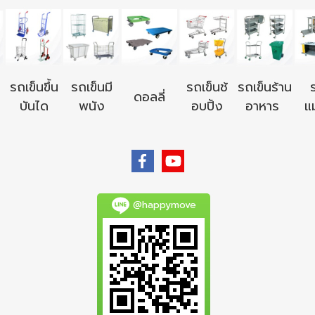
รถเข็นขึ้น
รถเข็นมี
รถเข็นช้
รถเข็นร้าน
ดอลลี่
บันได
พนัง
อบปิ้ง
อาหาร
แม
@happymove