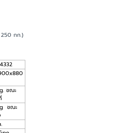
ค่ 250 กก.)
4332
900x880
g. ขณะ
่
kg ขณะ
ง
m.
์เทค