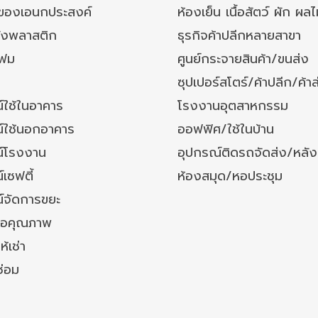
งของเอนกประสงค์
ห้องเย็น เนื้อสัตว์ ผัก ผลไ
ังพลาสติก
ธุรกิจค้าปลีกหลายสาขา
โฟม
ศูนย์กระจายสินค้า/ขนส่ง
ซุปเปอร์สโตร์/ค้าปลีก/ค้าส
์ใช้ในอาคาร
โรงงานอุตสาหกรรม
์ใช้นอกอาคาร
ออฟฟิศ/ใช้ในบ้าน
์โรงงาน
อุปกรณ์ติดรถจัดส่ง/หลั
เซฟตี้
ห้องสมุด/หอประชุม
์จัดการขยะ
ล้อคุณภาพ
ห้เช่า
ซ่อม