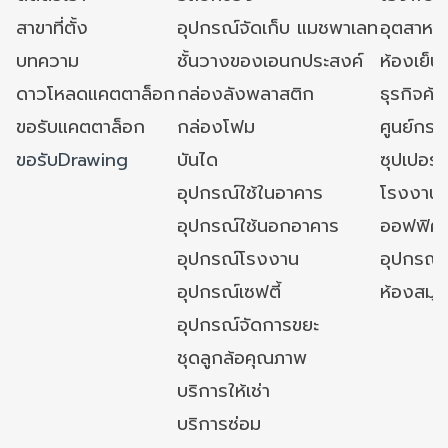
สาขาที่ตั้ง
อุปกรณ์จัดเก็บ แมชพาเลท
อุตสาหก
บทความ
ชั้นวางของเอนกประสงค์
ห้องเย็น 
ดาวโหลดแคตตาล็อก
กล่องลังพลาสติก
ธุรกิจค้
ขอรับแคตตาล็อก
กล่องโฟม
ศูนย์กระ
ขอรับDrawing
บันได
ซุปเปอร์
อุปกรณ์ใช้ในอาคาร
โรงงาน
อุปกรณ์ใช้นอกอาคาร
ออฟฟิศ/ใ
อุปกรณ์โรงงาน
อุปกรณ์
อุปกรณ์เซฟตี้
ห้องสมุ
อุปกรณ์จัดการขยะ
ชุดลูกล้อคุณภาพ
บริการให้เช่า
บริการซ่อม