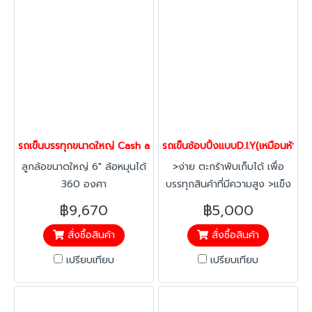
รถเข็นบรรทุกขนาดใหญ่ Cash and carry (เหมือนห้าง Makro) Happ
รถเข็นช้อบปิ้งแบบD.I.Y(เหมือนห้า
ลูกล้อขนาดใหญ่ 6" ล้อหมุนได้
>ง่าย ตะกร้าพับเก็บได้ เพื่อ
360 องศา
บรรทุกสินค้าที่มีความสูง >แข็ง
แรง โครงสร้างเหล็กชึบซิงค์
฿9,670
฿5,000
>ประหยัด พื้้นที่สามารถซ้อนคัน
สั่งซื้อสินค้า
สั่งซื้อสินค้า
ได้
เปรียบเทียบ
เปรียบเทียบ