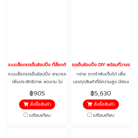
เนื้อที่ในการตีวงเลี้ยว) กรุณา
แจ้งล่วงหน้า สามารถติดตั้งโซ่
กันไฟฟ้าสถิตย์ หรือล้อทาง
เลื่อนได้ กรุณาติดต่อฝ่ายขาย
ระบบล็อกรถเข็นช้อปปิ้ง ที่ล็อกกันรถเข็นหาย ล็อกรถเข็นคอนโด แบ
รถเข็นช้อบปิ้ง DIY พร้อมที่วางข
ระบบล็อกรถเข็นช้อปปิ้ง สามารถ
>ง่าย ตะกร้าพับเก็บได้ เพื่อ
เพิ่มประสิทธิภาพ ลดงาน ไม่
บรรทุกสินค้าที่มีความสูง มีช่อง
ต้องมีคนเก็บรถเข็น ลดการ
ใส่ของที่เป็นลักษณะแผ่นด้าน
฿905
฿5,630
สูญหายของรถเข็นได้ เพราะผู้ใช้
ข้าง เช่นประตู หรือไม้อัดได้
สั่งซื้อสินค้า
สั่งซื้อสินค้า
จะนำกลับมาคืน ติดตั้งกับรถเข็น
>แข็งแรง โครงสร้างเหล็กพ่นสี
ได้ง่าย ไม่จำเป็นต้องเป็นแค่รถ
อีพ๊อกซี่ ตัวถาดและตะกร้าชุบ
เปรียบเทียบ
เปรียบเทียบ
เข็นช้อปปิ้งก็ได้
ซิงค์เคลือบแล็คเกอร์ใส
>ประหยัด พื้้นที่สามารถซ้อนคัน
ได้