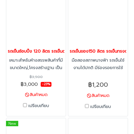
ล้างทำความสะอาดง่าย ติดตั้ง
อุปกรณ์พลาสติก เช่นเบบี้ซีท,
ขอบคิ้วป้องกันการสึกหรอของ
เหล็ก, บัมเปอร์, ลูกล้อเป็นยาง
แบบหนา นิ่มนวลและไม่แตกแบบ
ล้อเนื้อแข็งทั่วไป รุนมาตรฐาน
เป็นแบบล้อหมุนทั้งหมด 4 ล้อ
รถเข็นช้อบปิ้ง 120 ลิตร รถเข็นตะกร้า รถเข็นห้าง ยี่ห้อ Happy Move
รถเข็นของ150 ลิตร รถเข็นทรงตะกร
(เหมาะสำหรับที่แคบเลี้ยวทางโค้ง
เหมาะสำหรับห้างสรรพสินค้าที่มี
มือสองสภาพนางฟ้า รถเข็นใช้
ได้ง่าย ล้อจะไม่สึกหรอเร็ว) หาก
ขนาดใหญ่,โครงสร้างฐาน เป็น
งานได้ปกติ มีร่องรอยการใช้
ต้องการล้อหมุนได้ 2 ตัวและ
เหล็กoval มีความแข็งแรง ไม่
งานเล็กน้อย ลูกเข็นลื่น และไม่
หมุนไม่ได้ 2 ตัว(เหมาะสำหรับ
฿3,900
เหมือนโครงสร้างทั่วไปที่เป็นฐาน
แตก
การใช้งานทางตรง ต้องการ
฿1,200
฿3,000
-23%
ลวดหรือขาทรงเอ (หรือทรงวี
เนื้อที่ในการตีวงเลี้ยว) กรุณา
สินค้าหมด
สินค้าหมด
หงาย) ลดปัญหาแชชซีหักงอ ที่
แจ้งล่วงหน้า สามารถติดตั้งโซ่
เกิดจากการชนหรือกระแทก
กันไฟฟ้าสถิตย์ หรือล้อทาง
เปรียบเทียบ
เปรียบเทียบ
หมอนถนน/ลงจากทางลาด
เลื่อนได้ กรุณาติดต่อฝ่ายขาย
พร้อมถาดล่าง เพิ่มความจุสินค้า
New
ให้ลูกค้าทำให้ร้านค้าเพิ่มยอดขาย