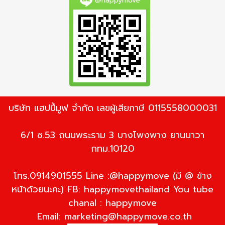
@happymove
บริษัท แฮปปี้มูฟ จำกัด เลขผู้เสียภาษี 0115558000031
6/1 ซ.53 ถนนพระราม 3 บางโพงพาง ยานนาวา
กทม.10120
โทร.0914901555 Line :@happymove (มี @ ข้าง
หน้าด้วยนะคะ) FB: happymovethailand You tube
chanal : happymove
Email:
marketing@happymove.co.th