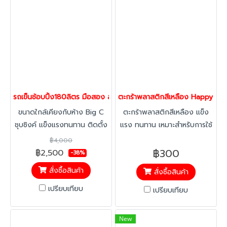
ได้อีก ดีไซน์รถสามารถซ้อนคัน
ได้โดยไม่เกิดปัญหา ล้อหลังเสีย
หายจากการเปลี่ยนเข็นเปลี่ยน
ทิศทางของพนักงาน จากการจัด
เก็บของพนักงาน มีอะไหร่รถเข็น
ให้เปลี่ยน,ไม่เป็นสนิม,สามารถ
ล้างทำความสะอาดง่าย ติดตั้ง
อุปกรณ์พลาสติก เช่นเบบี้ซีท,
รถเข็นช้อบปิ้ง180ลิตร มือสอง สภาพนางฟ้า รถเข็นห้าง รถเข็นบริการลู
ตะกร้าพลาสติกสีเหลือง Happy M
ขอบคิ้วป้องกันการสึกหรอของ
ขนาดใกล้เคียงกับห้าง Big C
ตะกร้าพลาสติกสีเหลือง แข็ง
เหล็ก, บัมเปอร์, ลูกล้อเป็นยาง
ชุบซิงค์ แข็งแรงทนทาน ติดตั้ง
แรง ทนทาน เหมาะสำหรับการใช้
แบบหนา นิ่มนวลและไม่แตกแบบ
ล้อขนาด 5 นิ้ว
งานร่วมกับ รถเข็น shopping
ล้อเนื้อแข็งทั่วไป รุนมาตรฐาน
฿4,000
แบบตะกร้า หรือนำมาใช้สำหรับ
฿300
฿2,500
เป็นแบบล้อหมุนทั้งหมด 4 ล้อ
-38%
ไปจ่ายตลาด ใช้คอนโด
(เหมาะสำหรับที่แคบเลี้ยวทางโค้ง
สั่งซื้อสินค้า
สั่งซื้อสินค้า
ได้ง่าย ล้อจะไม่สึกหรอเร็ว) หาก
เปรียบเทียบ
เปรียบเทียบ
ต้องการล้อหมุนได้ 2 ตัวและ
หมุนไม่ได้ 2 ตัว(เหมาะสำหรับ
การใช้งานทางตรง ต้องการ
New