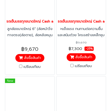
รถเข็นบรรทุกขนาดใหญ่ Cash and carry (เหมือนห้าง Makro) Happ
รถเข็นบรรทุกขนาดใหญ่ Cash and 
ลูกล้อขนาดใหญ่ 6" (ล้อหน้าวิ่ง
>แข็งแรง ทนทานต่อความชื้น
ทางตรง(ล้อตาย), ล้อหลังหมุน
และสนิมด้วย โครงสร้างเหล็กชุบ
ได้ 360องศา) บังคับทิศทางได้
ซิงค์ เคลือบแลกเกอร์ สำหรับ
฿9,670
ง่าย
บรรทุกสินค้าที่รับน้ำหนักมากและ
฿9,670
฿7,300
-25%
มีความสูงเป็นพิเศษ >เบาแรง
สั่งซื้อสินค้า
สั่งซื้อสินค้า
ลูกล้อขนาดใหญ่ 6"เพิ่มความ
เบาในการเข็น และรับน้ำหนักได้
เปรียบเทียบ
เปรียบเทียบ
มาก สูงสุด 500 กก. สามารถ
ติดตั้งลูกล้อที่ขึ้นลงบันไดเลื่อน
New
ได้ กรุณาสอบถามเพิ่มเติมกับ
ทางฝ่ายขาย