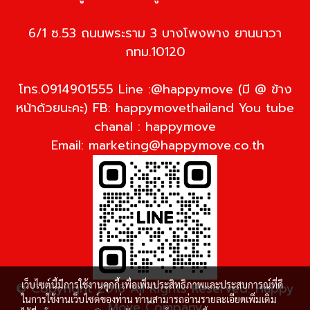
6/1 ซ.53 ถนนพระราม 3 บางโพงพาง ยานนาวา
กทม.10120
โทร.0914901555 Line :@happymove (มี @ ข้าง
หน้าด้วยนะคะ) FB: happymovethailand You tube
chanal : happymove
Email:
marketing@happymove.co.th
เว็บไซต์นี้มีการใช้งานคุกกี้ เพื่อเพิ่มประสิทธิภาพและประสบการณ์ที่ดี
© Copyright 2016 All Rights Reserved. Happy
ในการใช้งานเว็บไซต์ของท่าน ท่านสามารถอ่านรายละเอียดเพิ่มเติม
Move Company