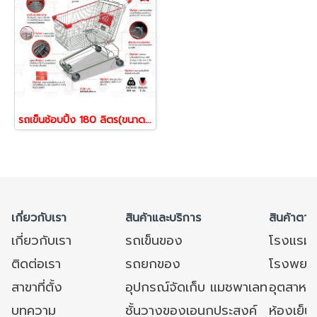
รถเข็นช้อบปิ้ง 180 ลิตร(ขนาดใกล้เคียงกับห้าง Big C ) รถเข็นตะกร้า รถเข็นห้าง ยี่ห้อ Happy Move 51607
เกี่ยวกับเรา
สินค้าและบริการ
สินค้าตาม
เกี่ยวกับเรา
รถเข็นของ
โรงแรม
ติดต่อเรา
รถยกของ
โรงพยาบ
สาขาที่ตั้ง
อุปกรณ์จัดเก็บ แมชพาเลท
อุตสาหก
บทความ
ชั้นวางของเอนกประสงค์
ห้องเย็น 