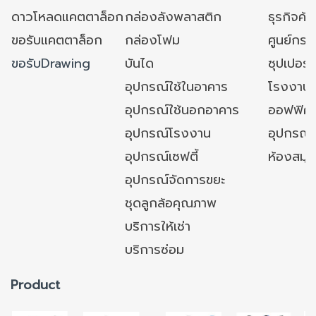
ดาวโหลดแคตตาล็อก
กล่องลังพลาสติก
ธุรกิจค้
ขอรับแคตตาล็อก
กล่องโฟม
ศูนย์กระ
ขอรับDrawing
บันได
ซุปเปอร์
อุปกรณ์ใช้ในอาคาร
โรงงาน
อุปกรณ์ใช้นอกอาคาร
ออฟฟิศ/ใ
อุปกรณ์โรงงาน
อุปกรณ์
อุปกรณ์เซฟตี้
ห้องสมุ
อุปกรณ์จัดการขยะ
ชุดลูกล้อคุณภาพ
บริการให้เช่า
บริการซ่อม
Product