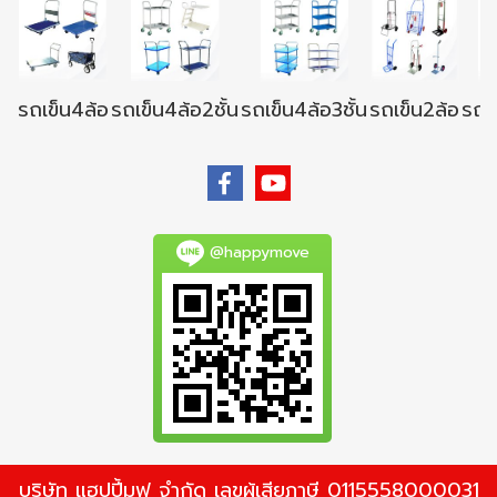
รถเข็น4ล้อ
รถเข็น4ล้อ2ชั้น
รถเข็น4ล้อ3ชั้น
รถเข็น2ล้อ
รถเข
@happymove
บริษัท แฮปปี้มูฟ จำกัด เลขผู้เสียภาษี 0115558000031