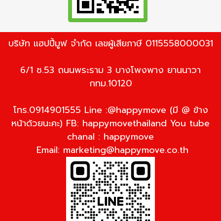
บริษัท แฮปปี้มูฟ จำกัด เลขผู้เสียภาษี 0115558000031
6/1 ซ.53 ถนนพระราม 3 บางโพงพาง ยานนาวา
กทม.10120
โทร.0914901555 Line :@happymove (มี @ ข้าง
หน้าด้วยนะคะ) FB: happymovethailand You tube
chanal : happymove
Email:
marketing@happymove.co.th