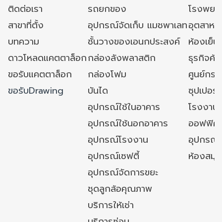
ติดต่อเรา
รถยกของ
โรงพยาบ
สาขาที่ตั้ง
อุปกรณ์จัดเก็บ แมชพาเลท
อุตสาหก
บทความ
ชั้นวางของเอนกประสงค์
ห้องเย็น 
ดาวโหลดแคตตาล็อก
กล่องลังพลาสติก
ธุรกิจค้
ขอรับแคตตาล็อก
กล่องโฟม
ศูนย์กระ
ขอรับDrawing
บันได
ซุปเปอร์
อุปกรณ์ใช้ในอาคาร
โรงงาน
อุปกรณ์ใช้นอกอาคาร
ออฟฟิศ/ใ
อุปกรณ์โรงงาน
อุปกรณ์
อุปกรณ์เซฟตี้
ห้องสมุ
อุปกรณ์จัดการขยะ
ชุดลูกล้อคุณภาพ
บริการให้เช่า
บริการซ่อม