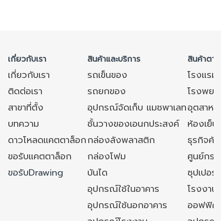
เกี่ยวกับเรา
สินค้าและบริการ
สินค้าตาม
เกี่ยวกับเรา
รถเข็นของ
โรงแรม
ติดต่อเรา
รถยกของ
โรงพยาบ
สาขาที่ตั้ง
อุปกรณ์จัดเก็บ แมชพาเลท
อุตสาหก
บทความ
ชั้นวางของเอนกประสงค์
ห้องเย็น 
ดาวโหลดแคตตาล็อก
กล่องลังพลาสติก
ธุรกิจค้
ขอรับแคตตาล็อก
กล่องโฟม
ศูนย์กระ
ขอรับDrawing
บันได
ซุปเปอร์
อุปกรณ์ใช้ในอาคาร
โรงงาน
อุปกรณ์ใช้นอกอาคาร
ออฟฟิศ/ใ