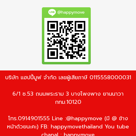
@happymove
บริษัท แฮปปี้มูฟ จำกัด เลขผู้เสียภาษี 0115558000031
6/1 ซ.53 ถนนพระราม 3 บางโพงพาง ยานนาวา
กทม.10120
โทร.0914901555 Line :@happymove (มี @ ข้าง
หน้าด้วยนะคะ) FB: happymovethailand You tube
chanal : happymove