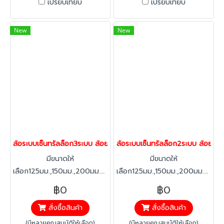
เปรียบเทียบ
เปรียบเทียบ
New
New
ล้อระบบเซ็นทรัลล็อก3ระบบ ล้อยางเทา Central locking ลูกล้อเตียงผู้
ล้อระบบเซ็นทรัลล็อก2ระบบ ล้อยางเท
มีขนาดให้
มีขนาดให้
เลือก125มม.,150มม.,200มม.รับ
เลือก125มม.,150มม.,200มม.รับ
น้ำหนัก100-180กก.ต่อลูก
น้ำหนัก100-180กก.ต่อลูก
฿0
฿0
สั่งซื้อสินค้า
สั่งซื้อสินค้า
(มีหลายคุณสมบัติให้เลือก)
(มีหลายคุณสมบัติให้เลือก)