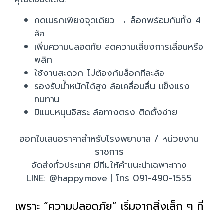
กดเบรกเพียงจุดเดียว → ล็อกพร้อมกันทั้ง 4
ล้อ
เพิ่มความปลอดภัย ลดความเสี่ยงการเลื่อนหรือ
พลิก
ใช้งานสะดวก ไม่ต้องก้มล็อกทีละล้อ
รองรับน้ำหนักได้สูง ล้อเคลื่อนลื่น แข็งแรง
ทนทาน
มีแบบหมุนอิสระ ล้อทางตรง ติดตั้งง่าย
ออกใบเสนอราคาสำหรับโรงพยาบาล / หน่วยงาน
ราชการ
จัดส่งทั่วประเทศ มีทีมให้คำแนะนำเฉพาะทาง
LINE: @happymove | โทร 091-490-1555
เพราะ “ความปลอดภัย” เริ่มจากสิ่งเล็ก ๆ ที่