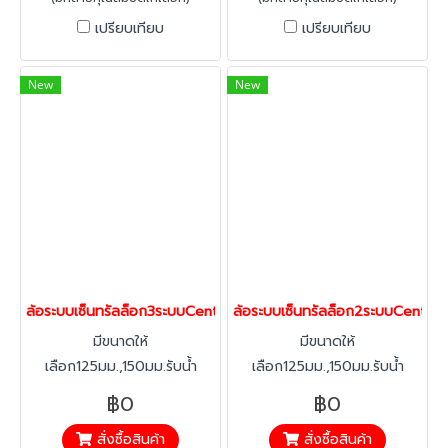
เปรียบเทียบ
เปรียบเทียบ
New
New
ล้อระบบเซ็นทรัลล็อก3ระบบCentral locking ลูกล้อเตียงผู้ป่วย ล้อคู
ล้อระบบเซ็นทรัลล็อก2ระบบCentral l
มีขนาดให้
มีขนาดให้
เลือก125มม.,150มม.รับน้ำ
เลือก125มม.,150มม.รับน้ำ
หนัก150-225กก.ต่อลูก
หนัก150-225กก.ต่อลูก
฿0
฿0
สั่งซื้อสินค้า
สั่งซื้อสินค้า