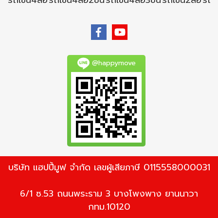
รถเข็น4ล้อ
รถเข็น4ล้อ2ชั้น
รถเข็น4ล้อ3ชั้น
รถเข็น2ล้อ
รถเข
@happymove
บริษัท แฮปปี้มูฟ จำกัด เลขผู้เสียภาษี 0115558000031
6/1 ซ.53 ถนนพระราม 3 บางโพงพาง ยานนาวา
กทม.10120