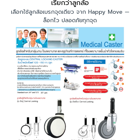
เรียกว่าลูกล้อ
เลือกใช้ลูกล้อเบรกจุดเดียว จาก Happy Move —
ล็อกไว ปลอดภัยทุกจุด