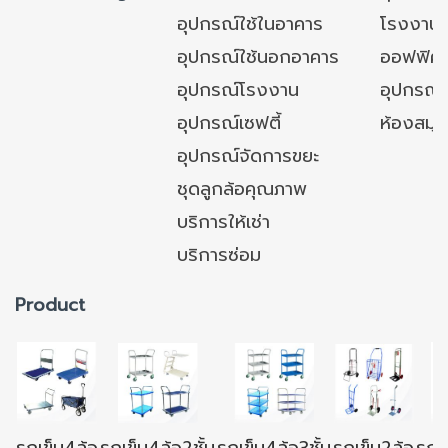
อุปกรณ์ใช้ในอาคาร
โรงงาน
อุปกรณ์ใช้นอกอาคาร
ออฟฟิศ/ใ
อุปกรณ์โรงงาน
อุปกรณ์
อุปกรณ์เซฟตี้
ห้องสมุ
อุปกรณ์จัดการขยะ
ชุดลูกล้อคุณภาพ
บริการให้เช่า
บริการซ่อม
Product