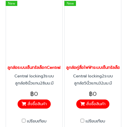
New
New
ลูกล้อระบบเซ็นทรัลล็อกCentral locking3ระบบ ลูกล้อ8นิ้วแกน28มม. 
ลูกล้อคู่สื่อไฟฟ้าระบบเซ็นทรัลล็อ
Central locking3ระบบ
Central locking2ระบบ
ลูกล้อ8นิ้วแกน28มม.มี
ลูกล้อ5นิ้วแกน32มม.มี
ขนาด200มม.รับน้ำหนัก150-
ขนาด200มม.รับน้ำหนัก125-
฿0
฿0
450กก.ต่อลูก
375กก.ต่อลูก
สั่งซื้อสินค้า
สั่งซื้อสินค้า
เปรียบเทียบ
เปรียบเทียบ