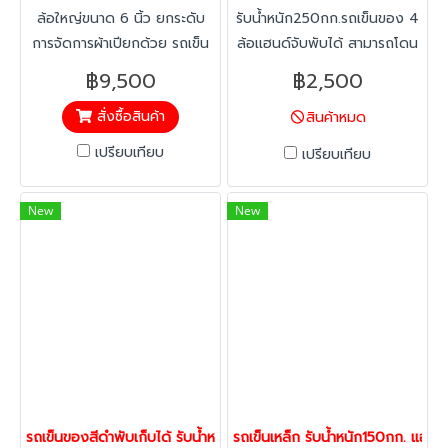
ล้อใหญ่ขนาด 6 นิ้ว ยกระดับ
รับน้ำหนัก250กก.รถเข็นของ 4
การจัดการผ้าเปียกด้วย รถเข็น
ล้อเเฮนด์จับพับได้ สามารถโดน
ถังพลาสติก Bulk Container
น้ำ โดนความชื้นได้ ทำความ
฿9,500
฿2,500
จาก Happy Move ออกแบบให้
สะอาดได้ง่าย ล้อไม่ทำให้พื้นเป็น
สั่งซื้อสินค้า
สินค้าหมด
มีความจุสูง ฝาเปิด-ปิดได้ 1-2
รอย เข็นง่ายล้อยางหนาซับเสียง
ด้าน สะดวกต่อการทิ้งและ
เเละเเรงกระเเทกได้ดี เหมาะกับ
เปรียบเทียบ
เปรียบเทียบ
เคลื่อนย้ายด้วยล้ออุตสาหกรรม
ร้านอาหาร โรงพยาบาลเเละ
คุณภาพสูง แข็งแรงทนทาน
โรงแรม หรือการใช้งานในด้าน
New
New
เหมาะสำหรับโรงงาน โรงแรม
อื่นๆ
และคอนโดมิเนียม
รถเข็นของสีดำพับเก็บได้ รับน้ำหนัก150กก.พื้นไม่เป็นสนิม แฮนด์จับพับเก็
รถเข็นเหล็ก รับน้ำหนัก150กก. แฮนด์จ