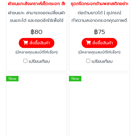
ผ้าขนแกะสังเคราะห์เช็ดกระจก สีขาวอย่างดี พรีเมี่ยม Professional Use
ชุดกรีดกระจกด้ามพลาสติกอย่างดี พร
ผ้าขนแกะ สามารถถอดเปลี่ยนผ้า
ต่อด้ามยาวได้ | อุปกรณ์
ขนแกะได้ และถอดซักใช้เพื่อใช้
ทำความสะอาดกระจกคุณภาพดี
ซ้ำได้หลายๆครั้ง
จำหน่ายที่ปาดกระจกคุณภาพ
฿80
฿75
เยี่ยม เหมาะสำหรับทำความ
สั่งซื้อสินค้า
สั่งซื้อสินค้า
สะอาดกระจกอาคารสูง ต่อกับ
ด้ามยาวได้ ใช้งานง่าย ราคา
(มีหลายคุณสมบัติให้เลือก)
(มีหลายคุณสมบัติให้เลือก)
ประหยัด จัดส่งทั่วไทย
เปรียบเทียบ
เปรียบเทียบ
New
New