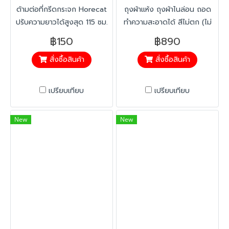
ด้ามต่อที่กรีดกระจก Horecat
ถุงผ้าแห้ง ถุงผ้าไนล่อน ถอด
ปรับความยาวได้สูงสุด 115 ซม.
ทำความสะอาดได้ สีไม่ตก (ไม่
น้ำหนักเบา ไม่เป็นสนิม ใช้ต่อกับ
รวมโครงสแตนเลส)
฿150
฿890
ที่กรีดกระจกพลาสติก/สเตนเลส
สั่งซื้อสินค้า
สั่งซื้อสินค้า
/ผ้าขนแกะ ทำความสะอาดที่สูง
ง่าย.
เปรียบเทียบ
เปรียบเทียบ
New
New