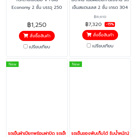
Economy 2 ชั้น บรรจุ 250
เข็นสแตนเลส 2 ชั้น เกรด 304
แผ่น/แพ็ค 24 แพ็ค/ลัง ซึมซับ
คุณภาพสูง ติดตั้งล้อเงียบ ไม่
฿8,610
น้ำดี ไม่เปื่อยยุ่ย ใช้กับกล่องจ่าย
ทิ้งรอย ไม่เป็นสนิม พร้อมเบรก
฿1,250
฿7,320
-15%
กระดาษ V-Fold เหมาะสำหรับ
เหมาะสำหรับโรงพยาบาล ห้อง
สั่งซื้อสินค้า
สั่งซื้อสินค้า
ร้านอาหาร โรงแรม โรงพยาบาล
สมุด และร้านอาหาร สั่งซื้อได้ที่
โรงงาน และสำนักงาน พร้อมส่ง
Happy Move
เปรียบเทียบ
เปรียบเทียบ
ทั่วประเทศ
New
New
รถเข็นผ้าเปียกพร้อมฝาปิด รถเข็นอเนกประสงค์ รถเข็นถัง รถเข็นแย
รถเข็นของพับเก็บได้ รับน้ำหนัก250กก