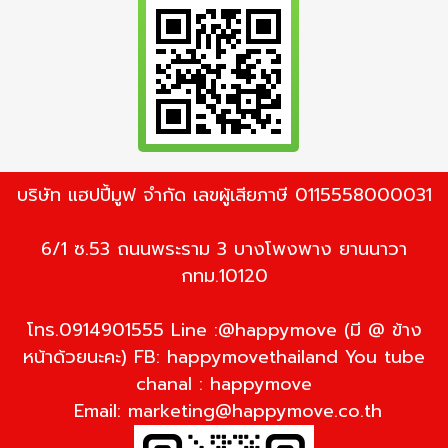
บริษัท แฮปปี้มูฟ จำกัด เลขผู้เสียภาษี 0115558000031
6/1 ซ.53 ถนนพระราม 3 บางโพงพาง ยานนาวา
กทม.10120
โทร.0914901555 Line :@happymove (มี @ ข้าง
หน้าด้วยนะคะ) FB: happymovethailand You tube
chanal : happymove
Email:
marketing@happymove.co.th