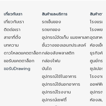
เกี่ยวกับเรา
สินค้าและบริการ
สินค้าตาม
เกี่ยวกับเรา
รถเข็นของ
โรงแรม
ติดต่อเรา
รถยกของ
โรงพยาบ
สาขาที่ตั้ง
อุปกรณ์จัดเก็บ แมชพาเลท
อุตสาหก
บทความ
ชั้นวางของเอนกประสงค์
ห้องเย็น 
ดาวโหลดแคตตาล็อก
กล่องลังพลาสติก
ธุรกิจค้
ขอรับแคตตาล็อก
กล่องโฟม
ศูนย์กระ
ขอรับDrawing
บันได
ซุปเปอร์
อุปกรณ์ใช้ในอาคาร
โรงงาน
อุปกรณ์ใช้นอกอาคาร
ออฟฟิศ/ใ
อุปกรณ์โรงงาน
อุปกรณ์
อุปกรณ์เซฟตี้
ห้องสมุ