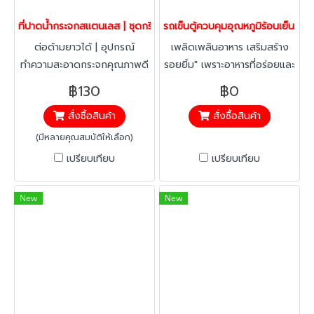
ที่ปาดน้ำกระจกสแตนเลส | ชุดกรีดกระจกด้ามสแตนเลสอย่างดี พรีเมี่ยม 
รถเข็นตู้ควบคุมอุณหภูมิร้อนเย็น 
ต่อด้ามยาวได้ | อุปกรณ์
เพลิดเพลินอาหาร เสริมสร้าง
ทำความสะอาดกระจกคุณภาพดี
รอยยิ้ม" เพราะอาหารที่อร่อยและ
จำหน่ายที่ปาดกระจกคุณภาพ
สดใหม่ คือความสุขของทุกคน
฿130
฿0
เยี่ยม เหมาะสำหรับทำความ
สั่งซื้อสินค้า
สั่งซื้อสินค้า
สะอาดกระจกอาคารสูง ต่อกับ
ด้ามยาวได้ ใช้งานง่าย ราคา
(มีหลายคุณสมบัติให้เลือก)
ประหยัด จัดส่งทั่วไทย
เปรียบเทียบ
เปรียบเทียบ
New
New