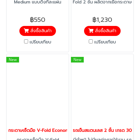
Medium แบบดึงทีละแผ่น
Fold 2 ชั้น ผลิตจากเยื่อกระดาษ
สะอาด ประหยัด เนื้อกระดาษนุ่ม
คุณภาพ ซึมซับน้ำดี ดึงใช้งานที
ซึมซับดี เหมาะสำหรับร้านอาหาร
ละแผ่น ลดการสิ้นเปลือง เหมาะ
฿550
฿1,230
คาเฟ่ โรงแรม ฟู้ดคอร์ท โรง
สำหรับร้านอาหาร โรงแรม โรง
สั่งซื้อสินค้า
สั่งซื้อสินค้า
พยาบาล และสำนักงาน พร้อม
พยาบาล โรงงาน และสำนักงาน
ราคาส่งและจัดส่งทั่วประเทศ
พร้อมส่งทั่วประเทศ
เปรียบเทียบ
เปรียบเทียบ
New
New
กระดาษเช็ดมือ V-Fold Economy 2 ชั้น 250 แผ่น x 24 แพ็ค | ซึมซับ
รถเข็นสแตนเลส 2 ชั้น เกรด 304 ล้อ
กระดาษเช็ดมือ V-Fold
มีตำหนิ ไม่มีผลต่อการใช้งาน รถ