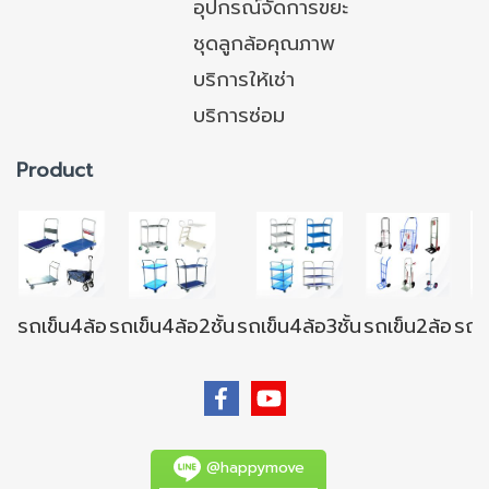
อุปกรณ์จัดการขยะ
ชุดลูกล้อคุณภาพ
บริการให้เช่า
บริการซ่อม
Product
รถเข็น4ล้อ
รถเข็น4ล้อ2ชั้น
รถเข็น4ล้อ3ชั้น
รถเข็น2ล้อ
รถเข
@happymove