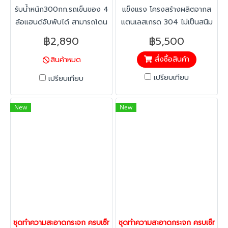
รับน้ำหนัก300กก.รถเข็นของ 4
แข็งแรง โครงสร้างผลิตจากส
ล้อเเฮนด์จับพับได้ สามารถโดน
แตนเลสเกรด 304 ไม่เป็นสนิม
น้ำ โดนความชื้นได้ ทำความ
ถัง ทำจากพลาสติกคุณภาพดี
฿2,890
฿5,500
สะอาดได้ง่าย ล้อไม่ทำให้พื้นเป็น
ความจุ 98 ลิตร
สั่งซื้อสินค้า
สินค้าหมด
รอย เข็นง่ายล้อยางหนาซับเสียง
เเละเเรงกระเเทกได้ดี เหมาะกับ
เปรียบเทียบ
เปรียบเทียบ
ร้านอาหาร โรงพยาบาลเเละ
โรงแรม หรือการใช้งานในด้าน
New
New
อื่นๆ
ชุดทำความสะอาดกระจก ครบเซ็ท ด้ามยืด 115cm. ที่กรีดกระจกพลาสติก 
ชุดทำความสะอาดกระจก ครบเซ็ท ด้า