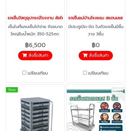
รถเข็นวัสดุอุปกรณ์โรงงาน ล้อใหญ่6นิ้ว ตรา Horecat 56121
รถเข็นแม่บ้านโรงแรม สแตนเลส มีประ
เข็นในที่แคบเข็นได้ง่าย ถังขนาด
มีประตูเปิด-ปิด ในตัวรถเข็นมีชั้น
ใหญ่รับน้ำหนัก 350-525กก.
วาง 3ชั้น
พลาสติกหนา ไม่เหม็น ล้าง
฿6,500
฿0
ทำความสะอาดง่าย ไม่เป็นสนิม
สั่งซื้อสินค้า
สั่งซื้อสินค้า
ติดตั้งล้อขนาดใหญ่
เปรียบเทียบ
เปรียบเทียบ
New