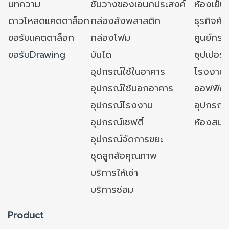
บทความ
ชั้นวางของเอนกประสงค์
ห้องเย็น 
ดาวโหลดแคตตาล็อก
กล่องลังพลาสติก
ธุรกิจค้
ขอรับแคตตาล็อก
กล่องโฟม
ศูนย์กระ
ขอรับDrawing
บันได
ซุปเปอร์
อุปกรณ์ใช้ในอาคาร
โรงงาน
อุปกรณ์ใช้นอกอาคาร
ออฟฟิศ/ใ
อุปกรณ์โรงงาน
อุปกรณ์
อุปกรณ์เซฟตี้
ห้องสมุ
อุปกรณ์จัดการขยะ
ชุดลูกล้อคุณภาพ
บริการให้เช่า
บริการซ่อม
Product