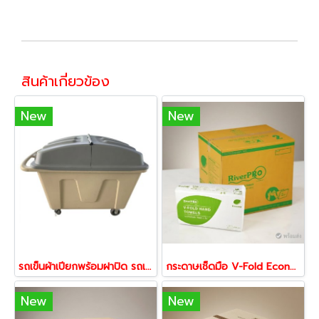
สินค้าเกี่ยวข้อง
New
New
รถเข็นผ้าเปียกพร้อมฝาปิด รถเข็นอเนกประสงค์ รถเข็นถัง รถเข็นแยกขยะ รถเข็นของ รถเข็นถังพลาสติก 350-525กก HORECAT
กระดาษเช็ดมือ V-Fold Economy 2 ชั้น 250 แผ่น x 24 แพ็ค | ซึมซับดี ประหยัด เหมาะสำหรับร้านอาหาร โรงแรม และสำนักงาน
New
New