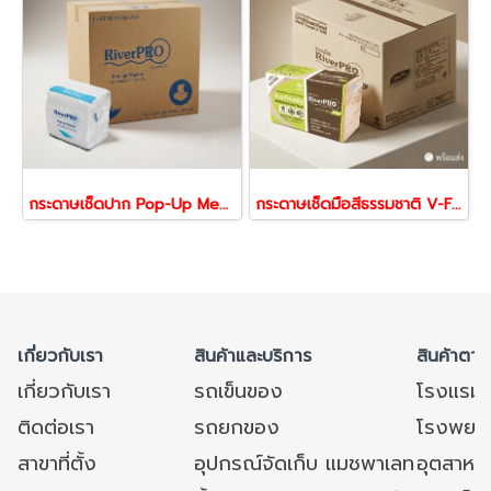
กระดาษเช็ดปาก Pop-Up Medium | กระดาษเช็ดปากแบบดึง 1 แผ่น ใช้งานสะดวก สำหรับร้านอาหาร คาเฟ่ และโรงแรม
กระดาษเช็ดมือสีธรรมชาติ V-Fold 2 ชั้น | กระดาษเช็ดมือแบบแผ่น ซึมซับดี สำหรับร้านอาหาร โรงแรม โรงงาน
เกี่ยวกับเรา
สินค้าและบริการ
สินค้าตาม
เกี่ยวกับเรา
รถเข็นของ
โรงแรม
ติดต่อเรา
รถยกของ
โรงพยาบ
สาขาที่ตั้ง
อุปกรณ์จัดเก็บ แมชพาเลท
อุตสาหก