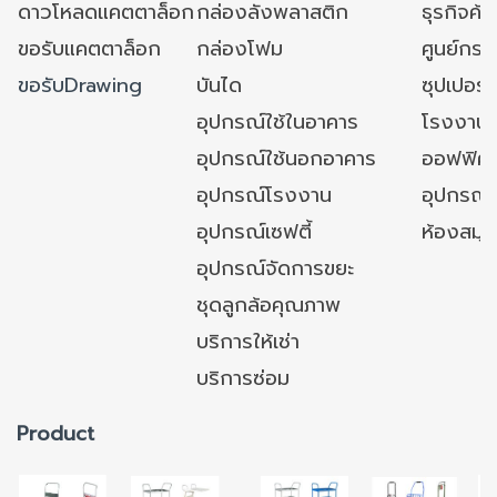
ดาวโหลดแคตตาล็อก
กล่องลังพลาสติก
ธุรกิจค้
ขอรับแคตตาล็อก
กล่องโฟม
ศูนย์กระ
ขอรับDrawing
บันได
ซุปเปอร์
อุปกรณ์ใช้ในอาคาร
โรงงาน
อุปกรณ์ใช้นอกอาคาร
ออฟฟิศ/ใ
อุปกรณ์โรงงาน
อุปกรณ์
อุปกรณ์เซฟตี้
ห้องสมุ
อุปกรณ์จัดการขยะ
ชุดลูกล้อคุณภาพ
บริการให้เช่า
บริการซ่อม
Product