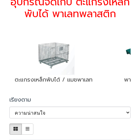
อุปกรณ์จัดเก็บ ตะแกรงเหล็ก
พับได้ พาเลทพลาสติก
ตะแกรงเหล็กพับได้ / แมชพาเลท
พาเลท
เรียงตาม