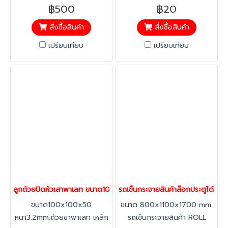
ใส่ผลิตภัณฑ์ กล่องหนาพิเศษ 5
หนา แข็งแรง งานดิบไม่ชุบสี
฿500
฿20
ชั้น ( เป็นกล่องที่บรรจุสินค้าจาก
ปากถ้วยเรียบสนิท
สั่งซื้อสินค้า
สั่งซื้อสินค้า
เยอรมัน )
เปรียบเทียบ
เปรียบเทียบ
ลูกถ้วยปิดหัวเสาพาเลท ขนาด100x100x50mm.หนา3.2mm. ลูกถ้วย ถ
รถเข็นกระจายสินค้าล็อกประตูได้ ร
ขนาด100x100x50
ขนาด 800x1100x1700 mm.
หนา3.2mm.ถ้วยขาพาเลท เหล็ก
รถเข็นกระจายสินค้า ROLL