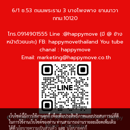
6/1 ซ.53 ถนนพระราม 3 บางโพงพาง ยานนาวา
กทม.10120
โทร.0914901555 Line :@happymove (มี @ ข้าง
หน้าด้วยนะคะ) FB: happymovethailand You tube
chanal : happymove
Email:
marketing@happymove.co.th
เว็บไซต์นี้มีการใช้งานคุกกี้ เพื่อเพิ่มประสิทธิภาพและประสบการณ์ที่ดี
© Copyright 2016 All Rights Reserved. Happy
ในการใช้งานเว็บไซต์ของท่าน ท่านสามารถอ่านรายละเอียดเพิ่มเติม
Move Company
ได้ที่
นโยบายความเป็นส่วนตัว
และ
นโยบายคุกกี้