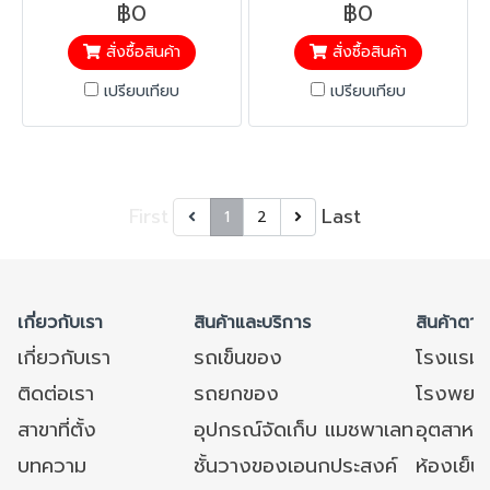
฿0
฿0
สั่งซื้อสินค้า
สั่งซื้อสินค้า
เปรียบเทียบ
เปรียบเทียบ
First
Last
1
2
เกี่ยวกับเรา
สินค้าและบริการ
สินค้าตาม
เกี่ยวกับเรา
รถเข็นของ
โรงแรม
ติดต่อเรา
รถยกของ
โรงพยาบ
สาขาที่ตั้ง
อุปกรณ์จัดเก็บ แมชพาเลท
อุตสาหก
บทความ
ชั้นวางของเอนกประสงค์
ห้องเย็น 