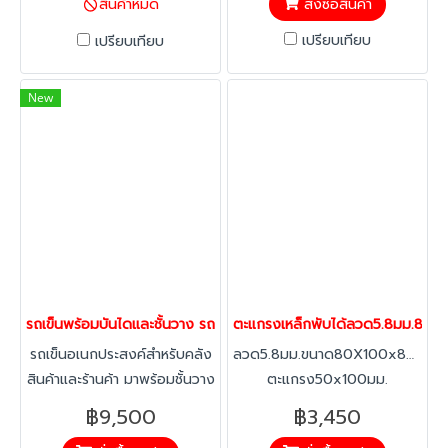
สั่งซื้อสินค้า
สินค้าหมด
เหมาะสำหรับใช้ในภาค
แข็งแรง คุ้มค่า ใช้งานได้จริง
อุตสาหกรรมที่ต้องการเคลื่อน
เปรียบเทียบ
เปรียบเทียบ
ย้ายสินค้าหรือจัดเก็บของใน
ปริมาณมาก
New
รถเข็นพร้อมบันไดและชั้นวาง รถเข็นอเนกประสงค์ ล้อหมุน 360° เหมาะส
ตะแกรงเหล็กพับได้ลวด5.8มม.80X10
รถเข็นอเนกประสงค์สำหรับคลัง
ลวด5.8มม.ขนาด80X100x84cmข
สินค้าและร้านค้า มาพร้อมชั้นวาง
ตะแกรง50x100มม.
4 ระดับ บันไดพับ ล้อหมุนได้
฿9,500
฿3,450
360 องศา เคลื่อนย้ายสะดวก