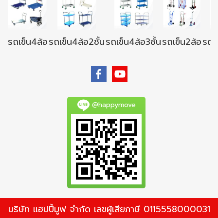
รถเข็น4ล้อ
รถเข็น4ล้อ2ชั้น
รถเข็น4ล้อ3ชั้น
รถเข็น2ล้อ
รถเข
@happymove
บริษัท แฮปปี้มูฟ จำกัด เลขผู้เสียภาษี 0115558000031