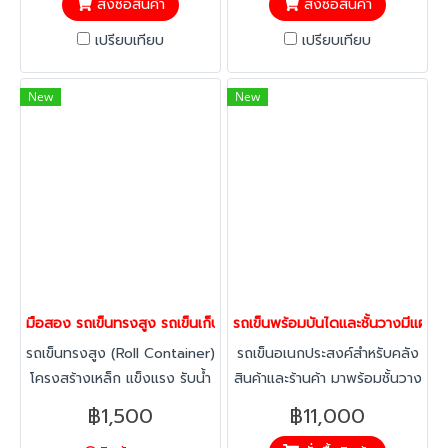
สั่งซื้อสินค้า
สั่งซื้อสินค้า
เปรียบเทียบ
เปรียบเทียบ
New
New
มือสอง รถเข็นทรงสูง รถเข็นเก็บของ โรลเคจ รถเข็นกระจายสินค้า สถาพ
รถเข็นพร้อมบันไดและชั้นวางมีแผงป
รถเข็นทรงสูง (Roll Container)
รถเข็นอเนกประสงค์สำหรับคลัง
โครงสร้างเหล็ก แข็งแรง รับน้ำ
สินค้าและร้านค้า มาพร้อมชั้นวาง
หนักได้ดี มาพร้อมล้อคุณภาพ
4 ระดับ บันไดพับ ล้อหมุนได้
฿1,500
฿11,000
สูง หมุนลื่น เคลื่อนย้ายสะดวก
360 องศา เคลื่อนย้ายสะดวก