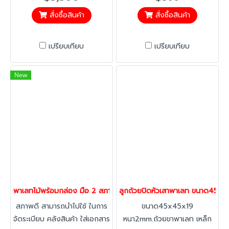
เหล็กมือสอง กันน้ำและกันไฟได้
สั่งซื้อสินค้า
สั่งซื้อสินค้า
เปรียบเทียบ
เปรียบเทียบ
New
พาเลทไม้พร้อมกล่อง มือ 2 สภาพดี กล่องหนาพิเศษ 5 ชั้น กล่องคุณภา
ลูกถ้วยปิดหัวเสาพาเลท ขนาด45x
สภาพดี สามารถนำไปใช้ ในการ
ขนาด45x45x19
จัดระเบียบ คลังสินค้า ใส่เอกสาร
หนา2mm.ถ้วยขาพาเลท เหล็ก