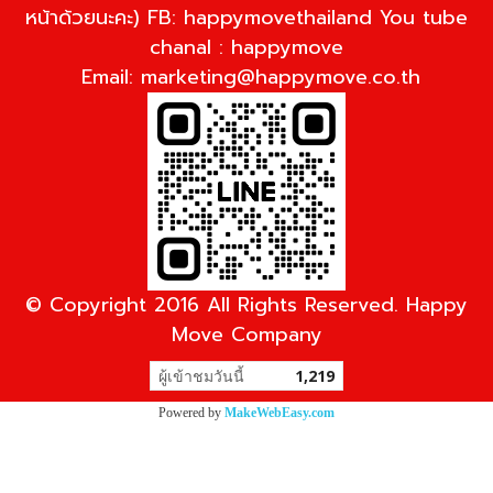
หน้าด้วยนะคะ) FB: happymovethailand You tube
chanal : happymove
Email:
marketing@happymove.co.th
© Copyright 2016 All Rights Reserved. Happy
Move Company
ผู้เข้าชมวันนี้
1,219
Powered by
MakeWebEasy.com