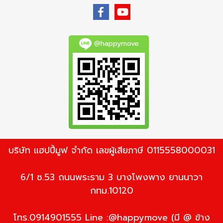
@happymove
บริษัท แฮปปี้มูฟ จำกัด เลขผู้เสียภาษี 0115558000031
6/1 ซ.53 ถนนพระราม 3 บางโพงพาง ยานนาวา
กทม.10120
โทร.0914901555 Line :@happymove (มี @ ข้าง