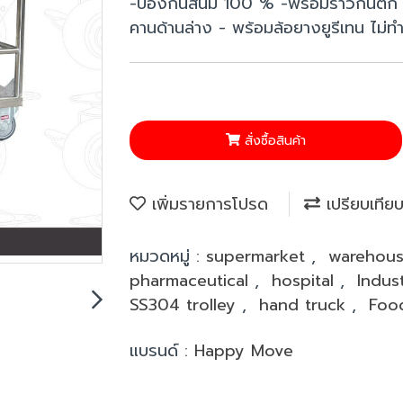
-ป้องกันสนิม 100 % -พร้อมราวกันตก 
คานด้านล่าง - พร้อมล้อยางยูรีเทน ไม่ทำใ
สั่งซื้อสินค้า
เพิ่มรายการโปรด
เปรียบเทีย
หมวดหมู่ :
supermarket
,
warehou
pharmaceutical
,
hospital
,
Indus
SS304 trolley
,
hand truck
,
Food
แบรนด์ :
Happy Move