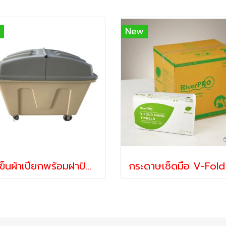
New
รถเข็นผ้าเปียกพร้อมฝาปิด รถเข็นอเนกประสงค์ รถเข็นถัง รถเข็นแยกขยะ รถเข็นของ รถเข็นถังพลาสติก 350-525กก HORECAT