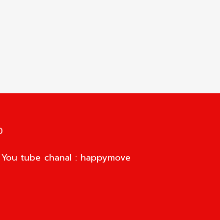
0
d You tube chanal : happymove