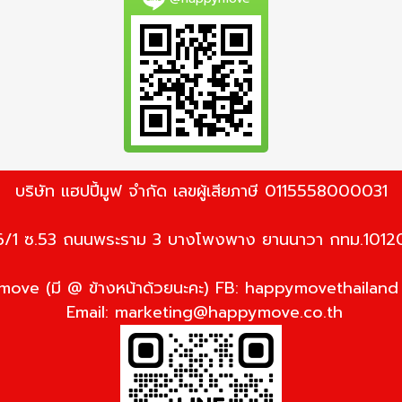
บริษัท แฮปปี้มูฟ จำกัด เลขผู้เสียภาษี 0115558000031
6/1 ซ.53 ถนนพระราม 3 บางโพงพาง ยานนาวา กทม.1012
ove (มี @ ข้างหน้าด้วยนะคะ) FB: happymovethailan
Email:
marketing@happymove.co.th