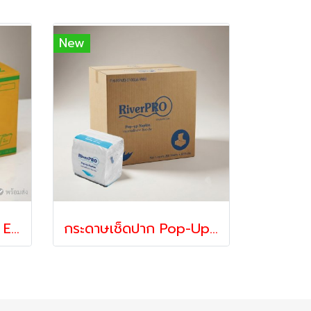
New
กระดาษเช็ดมือ V-Fold Economy 2 ชั้น 250 แผ่น x 24 แพ็ค | ซึมซับดี ประหยัด เหมาะสำหรับร้านอาหาร โรงแรม และสำนักงาน
กระดาษเช็ดปาก Pop-Up Medium | กระดาษเช็ดปากแบบดึง 1 แผ่น ใช้งานสะดวก สำหรับร้านอาหาร คาเฟ่ และโรงแรม