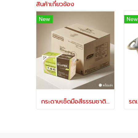
สินค้าเกี่ยวข้อง
New
New
กระดาษเช็ดมือสีธรรมชาติ V-Fold 2 ชั้น | กระดาษเช็ดมือแบบแผ่น ซึมซับดี สำหรับร้านอาหาร โรงแรม โรงงาน