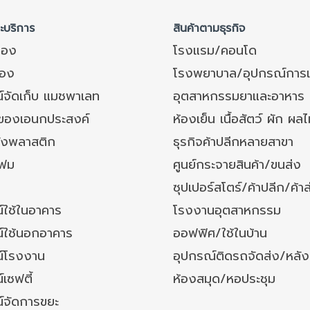
ละบริการ
สินค้าตามธุรกิจ
ของ
โรงแรม/คอนโด
อง
โรงพยาบาล/อุปกรณ์การ
์จัดเก็บ แมชพาเลท
อุตสาหกรรมยาและอาหาร
งของเอนกประสงค์
ห้องเย็น เนื้อสัตว์ ผัก ผลไ
ังพลาสติก
ธุรกิจค้าปลีกหลายสาขา
โฟม
ศูนย์กระจายสินค้า/ขนส่ง
ซุปเปอร์สโตร์/ค้าปลีก/ค้าส
์ใช้ในอาคาร
โรงงานอุตสาหกรรม
์ใช้นอกอาคาร
ออฟฟิศ/ใช้ในบ้าน
์โรงงาน
อุปกรณ์ติดรถจัดส่ง/หลั
เซฟตี้
ห้องสมุด/หอประชุม
์จัดการขยะ