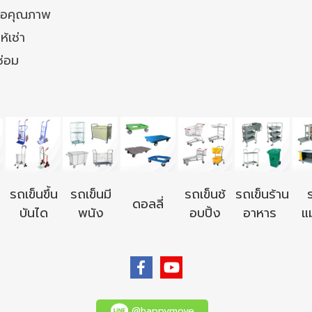
ล้อคุณภาพ
ห้เช่า
ซ่อม
รถเข็นขึ้น
รถเข็นมี
รถเข็นช้
รถเข็นร้าน
ดอลลี่
บันได
พนัง
อบปิ้ง
อาหาร
แม
@happymove