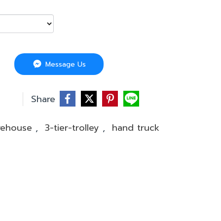
Message Us
บ
Share
rehouse
,
3-tier-trolley
,
hand truck