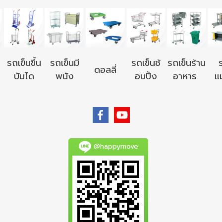
รถเข็นขึ้น
รถเข็นมี
รถเข็นช้
รถเข็นร้าน
ดอลลี่
บันได
พนัง
อบปิ้ง
อาหาร
แม
@happymove