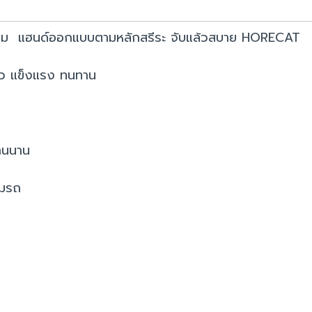
็นสนิม แฮนด์ออกแบบตามหลักสรีระ จับแล้วสบาย HORECAT
ิ้ว แข็งแรง ทนทาน
านนาน
อมรถ