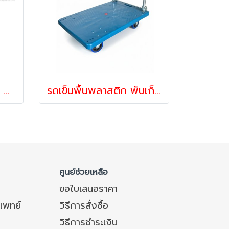
รถเข็นบรรทุกขนาดใหญ่ Cash and carry (เหมือนห้าง Makro) Happy Move 51706
รถเข็นพื้นพลาสติก พับเก็บได้ รุ่นใหม่ ทนทาน รับน้ำหนัก150กก300กก.
ศูนย์ช่วยเหลือ
ขอใบเสนอราคา
แพทย์
วิธีการสั่งซื้อ
วิธีการชำระเงิน