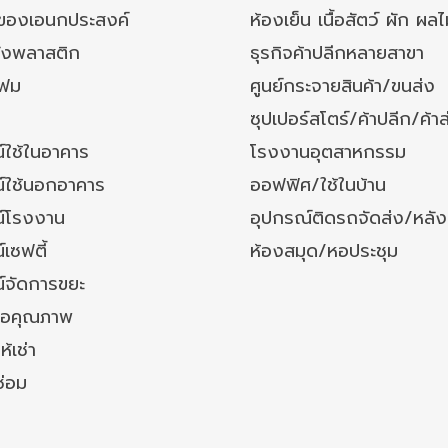
งของเอนกประสงค์
ห้องเย็น เนื้อสัตว์ ผัก ผลไ
ังพลาสติก
ธุรกิจค้าปลีกหลายสาขา
โฟม
ศูนย์กระจายสินค้า/ขนส่ง
ซุปเปอร์สโตร์/ค้าปลีก/ค้าส
์ใช้ในอาคาร
โรงงานอุตสาหกรรม
์ใช้นอกอาคาร
ออฟฟิศ/ใช้ในบ้าน
์โรงงาน
อุปกรณ์ติดรถจัดส่ง/หลั
เซฟตี้
ห้องสมุด/หอประชุม
์จัดการขยะ
ล้อคุณภาพ
ห้เช่า
ซ่อม