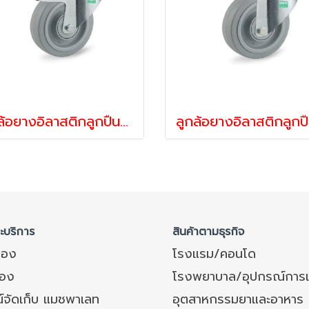
ลูกล้อยางอิลาสติกลูกปืนตลับ ล้อยาง ล้อไม่ทำพื้นเป็นรอย รับน้ำหนัก 250-450 กก.รูเบรก รุ่น UFP ยี่ห้อ TENTE 13230,13247,13254
ละบริการ
สินค้าตามธุรกิจ
ของ
โรงแรม/คอนโด
อง
โรงพยาบาล/อุปกรณ์การ
์จัดเก็บ แมชพาเลท
อุตสาหกรรมยาและอาหาร