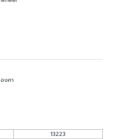
0 องศา
13223