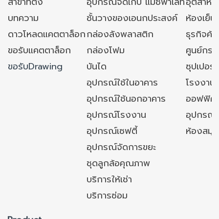
สาขาที่ตั้ง
อุปกรณ์จัดเก็บ แมชพาเลท
อุตสาหก
บทความ
ชั้นวางของเอนกประสงค์
ห้องเย็น 
ดาวโหลดแคตตาล็อก
กล่องลังพลาสติก
ธุรกิจค้
ขอรับแคตตาล็อก
กล่องโฟม
ศูนย์กระ
ขอรับDrawing
บันได
ซุปเปอร์
อุปกรณ์ใช้ในอาคาร
โรงงาน
อุปกรณ์ใช้นอกอาคาร
ออฟฟิศ/ใ
อุปกรณ์โรงงาน
อุปกรณ์
อุปกรณ์เซฟตี้
ห้องสมุ
อุปกรณ์จัดการขยะ
ชุดลูกล้อคุณภาพ
บริการให้เช่า
บริการซ่อม