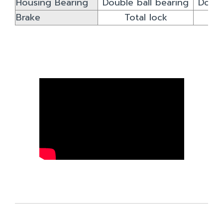
Housing Bearing
Double ball bearing
Doubl
Brake
Total lock