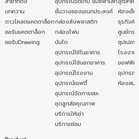
สาขาที่ตั้ง
อุปกรณ์จัดเก็บ แมชพาเลท
อุตสาหก
บทความ
ชั้นวางของเอนกประสงค์
ห้องเย็น 
ดาวโหลดแคตตาล็อก
กล่องลังพลาสติก
ธุรกิจค้
ขอรับแคตตาล็อก
กล่องโฟม
ศูนย์กระ
ขอรับDrawing
บันได
ซุปเปอร์
อุปกรณ์ใช้ในอาคาร
โรงงาน
อุปกรณ์ใช้นอกอาคาร
ออฟฟิศ/ใ
อุปกรณ์โรงงาน
อุปกรณ์
อุปกรณ์เซฟตี้
ห้องสมุ
อุปกรณ์จัดการขยะ
ชุดลูกล้อคุณภาพ
บริการให้เช่า
บริการซ่อม