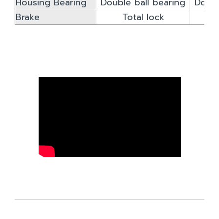
Housing Bearing
Double ball bearing
Doubl
Brake
Total lock