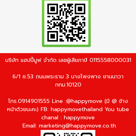
บริษัท แฮปปี้มูฟ จำกัด เลขผู้เสียภาษี 0115558000031
6/1 ซ.53 ถนนพระราม 3 บางโพงพาง ยานนาวา
กทม.10120
โทร.0914901555 Line :@happymove (มี @ ข้าง
หน้าด้วยนะคะ) FB: happymovethailand You tube
chanal : happymove
Email:
marketing@happymove.co.th