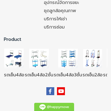
อุปกรณ์จัดการขยะ
ชุดลูกล้อคุณภาพ
บริการให้เช่า
บริการซ่อม
Product
รถเข็น4ล้อ
รถเข็น4ล้อ2ชั้น
รถเข็น4ล้อ3ชั้น
รถเข็น2ล้อ
รถเข
@happymove