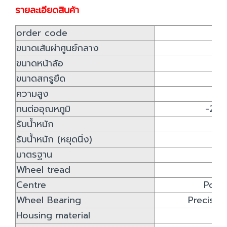
รายละเอียดสินค้า
order code
ขนาดเส้นผ่าศูนย์กลาง
1
ขนาดหน้าล้อ
5
ขนาดสกรูยึด
12
ความสูง
1
ทนต่ออุณหภูมิ
-20 
รับน้ำหนัก
13
รับน้ำหนัก (หยุดนิ่ง)
20
มาตรฐาน
IS
Wheel tread
Centre
Poly
Wheel Bearing
Precision
Housing material
Sy