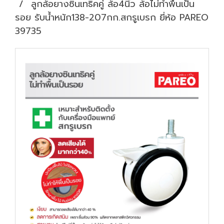
ลูกล้อยางซินเทธิคคู่ ล้อ4นิ้ว ล้อไม่ทำพื้นเป็น
รอย รับน้ำหนัก138-207กก.สกรูเบรก ยี่ห้อ PAREO
39735