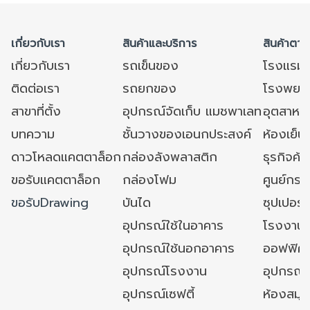
เกี่ยวกับเรา
สินค้าและบริการ
สินค้าตาม
เกี่ยวกับเรา
รถเข็นของ
โรงแรม
ติดต่อเรา
รถยกของ
โรงพยาบ
สาขาที่ตั้ง
อุปกรณ์จัดเก็บ แมชพาเลท
อุตสาหก
บทความ
ชั้นวางของเอนกประสงค์
ห้องเย็น 
ดาวโหลดแคตตาล็อก
กล่องลังพลาสติก
ธุรกิจค้
ขอรับแคตตาล็อก
กล่องโฟม
ศูนย์กระ
ขอรับDrawing
บันได
ซุปเปอร์
อุปกรณ์ใช้ในอาคาร
โรงงาน
อุปกรณ์ใช้นอกอาคาร
ออฟฟิศ/ใ
อุปกรณ์โรงงาน
อุปกรณ์
อุปกรณ์เซฟตี้
ห้องสมุ