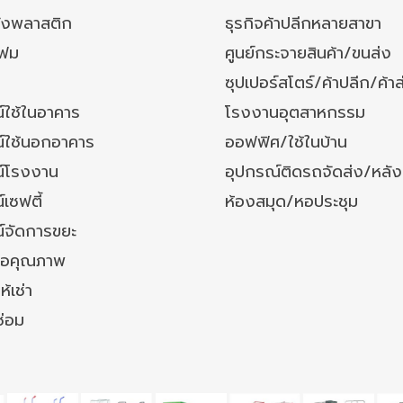
ังพลาสติก
ธุรกิจค้าปลีกหลายสาขา
โฟม
ศูนย์กระจายสินค้า/ขนส่ง
ซุปเปอร์สโตร์/ค้าปลีก/ค้าส
์ใช้ในอาคาร
โรงงานอุตสาหกรรม
์ใช้นอกอาคาร
ออฟฟิศ/ใช้ในบ้าน
์โรงงาน
อุปกรณ์ติดรถจัดส่ง/หลั
เซฟตี้
ห้องสมุด/หอประชุม
์จัดการขยะ
ล้อคุณภาพ
ห้เช่า
ซ่อม