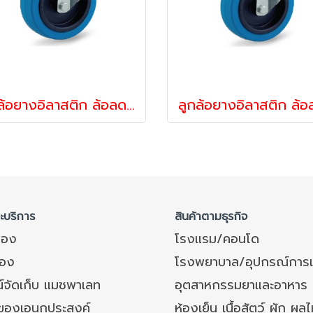
ลูกล้อยางอิลาสติก ล้อลดเสียง ล้อลดแรงสั่นสะเทือน ล้อไม่ทำพื้นเป็นรอย รับน้ำหนัก 160-375 กก.ล้อขารูหมุน รุ่น UFR ยี่ห้อ TENTE 12899,12905
ละบริการ
สินค้าตามธุรกิจ
ของ
โรงแรม/คอนโด
อง
โรงพยาบาล/อุปกรณ์การ
์จัดเก็บ แมชพาเลท
อุตสาหกรรมยาและอาหาร
งของเอนกประสงค์
ห้องเย็น เนื้อสัตว์ ผัก ผลไ