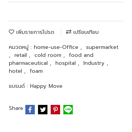
เพิ่มรายการโปรด
เปรียบเทียบ
หมวดหมู่ :
home-use-Office
,
supermarket
,
retail
,
cold room
,
food and
pharmaceutical
,
hospital
,
Industry
,
hotel
,
foam
แบรนด์ :
Happy Move
Share