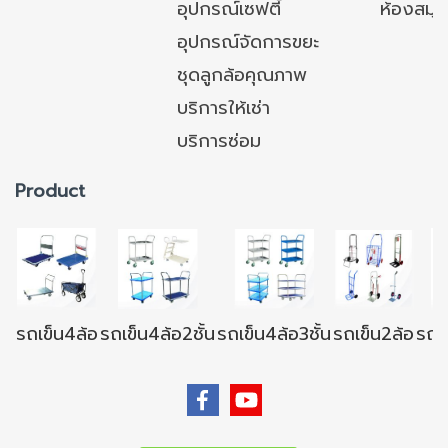
อุปกรณ์เซฟตี้
ห้องสมุ
อุปกรณ์จัดการขยะ
ชุดลูกล้อคุณภาพ
บริการให้เช่า
บริการซ่อม
Product
รถเข็น4ล้อ
รถเข็น4ล้อ2ชั้น
รถเข็น4ล้อ3ชั้น
รถเข็น2ล้อ
รถเข