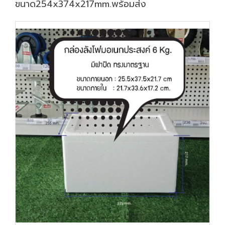
ขนาด254x374x217mm.พร้อมส่ง