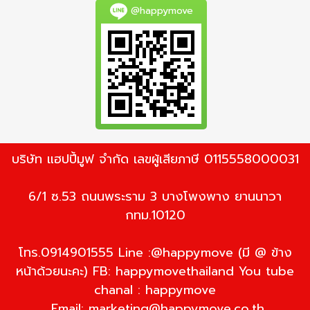
@happymove
บริษัท แฮปปี้มูฟ จำกัด เลขผู้เสียภาษี 0115558000031
6/1 ซ.53 ถนนพระราม 3 บางโพงพาง ยานนาวา
กทม.10120
โทร.0914901555 Line :@happymove (มี @ ข้าง
หน้าด้วยนะคะ) FB: happymovethailand You tube
chanal : happymove
Email:
marketing@happymove.co.th