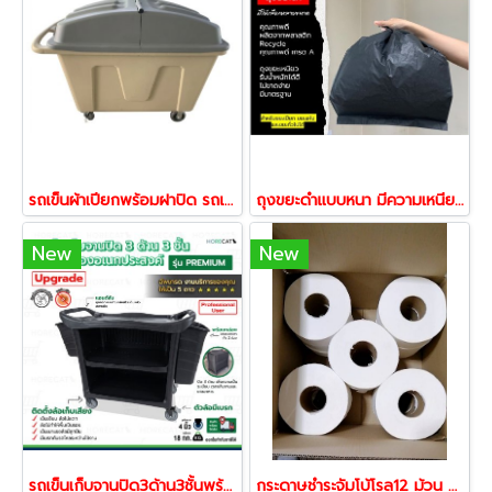
รถเข็นผ้าเปียกพร้อมฝาปิด รถเข็นอเนกประสงค์ รถเข็นถัง รถเข็นแยกขยะ รถเข็นของ รถเข็นถังพลาสติก 350-525กก HORECAT
ถุงขยะดำแบบหนา มีความเหนียวทนทาน
New
New
รถเข็นเก็บจานปิด3ด้าน3ชั้นพร้อมกล่องอเนกประสงค์สำหรับใส่เศษอาหารหรือช้อน รุ่น PREMIUM ตรา HORECAT 56541
กระดาษชำระจัมโบ้โรล12 ม้วน ยาว300เมตรต่อ1ม้วน กระดาษทิชชู่2ชั้น พร้อมส่ง 56565