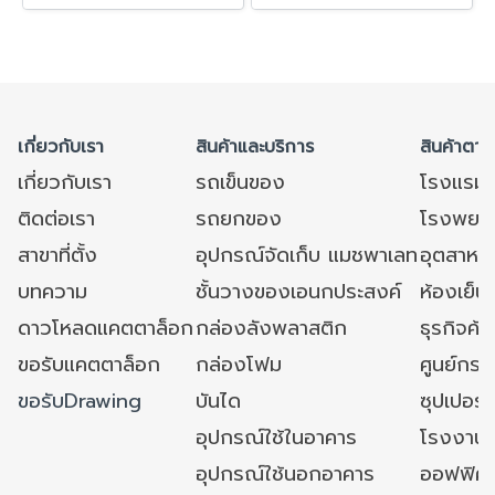
เกี่ยวกับเรา
สินค้าและบริการ
สินค้าตาม
เกี่ยวกับเรา
รถเข็นของ
โรงแรม
ติดต่อเรา
รถยกของ
โรงพยาบ
สาขาที่ตั้ง
อุปกรณ์จัดเก็บ แมชพาเลท
อุตสาหก
บทความ
ชั้นวางของเอนกประสงค์
ห้องเย็น 
ดาวโหลดแคตตาล็อก
กล่องลังพลาสติก
ธุรกิจค้
ขอรับแคตตาล็อก
กล่องโฟม
ศูนย์กระ
ขอรับDrawing
บันได
ซุปเปอร์
อุปกรณ์ใช้ในอาคาร
โรงงาน
อุปกรณ์ใช้นอกอาคาร
ออฟฟิศ/ใ