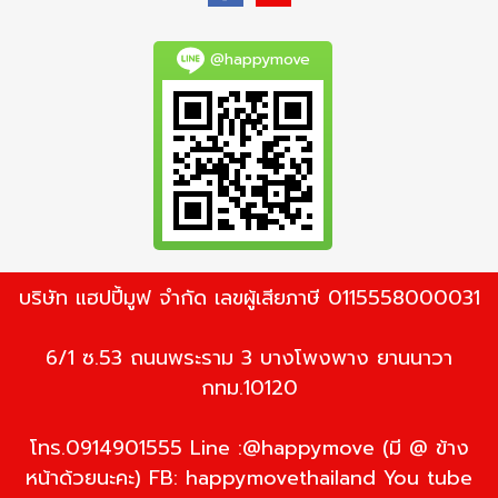
@happymove
บริษัท แฮปปี้มูฟ จำกัด เลขผู้เสียภาษี 0115558000031
6/1 ซ.53 ถนนพระราม 3 บางโพงพาง ยานนาวา
กทม.10120
โทร.0914901555 Line :@happymove (มี @ ข้าง
หน้าด้วยนะคะ) FB: happymovethailand You tube