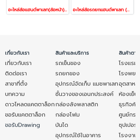
อะไหล่ล้อแฮนด์พาเลท(ล้อหน้า)ล้อรถยกของ ล้อตะเข้ ล้องารถยกของ ล้อไนล่อน PAREO 23048
อะไหล่ล้อรถยกแฮนด์พาเลท (ล้อหน้า) ล้อตะเข้ ล้อรถยกแบบงา ล้อไนล่อน PAREO 23109
เกี่ยวกับเรา
สินค้าและบริการ
สินค้าตาม
เกี่ยวกับเรา
รถเข็นของ
โรงแรม
ติดต่อเรา
รถยกของ
โรงพยาบ
สาขาที่ตั้ง
อุปกรณ์จัดเก็บ แมชพาเลท
อุตสาหก
บทความ
ชั้นวางของเอนกประสงค์
ห้องเย็น 
ดาวโหลดแคตตาล็อก
กล่องลังพลาสติก
ธุรกิจค้
ขอรับแคตตาล็อก
กล่องโฟม
ศูนย์กระ
ขอรับDrawing
บันได
ซุปเปอร์
อุปกรณ์ใช้ในอาคาร
โรงงาน