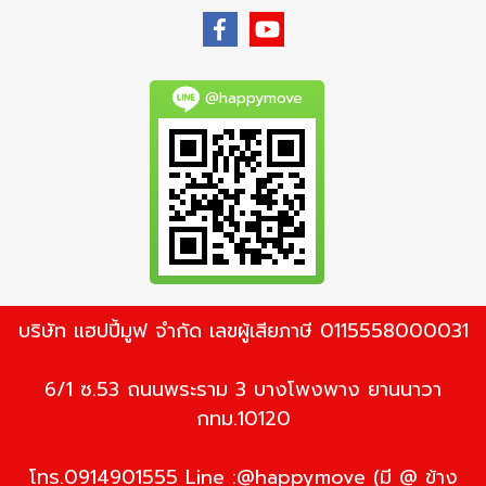
@happymove
บริษัท แฮปปี้มูฟ จำกัด เลขผู้เสียภาษี 0115558000031
6/1 ซ.53 ถนนพระราม 3 บางโพงพาง ยานนาวา
กทม.10120
โทร.0914901555 Line :@happymove (มี @ ข้าง