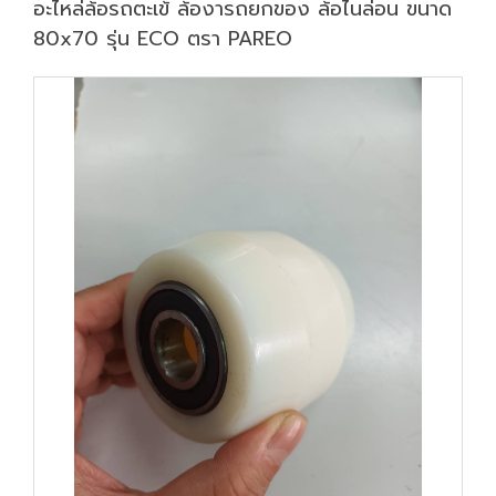
อะไหล่ล้อรถตะเข้ ล้องารถยกของ ล้อไนล่อน ขนาด
80x70 รุ่น ECO ตรา PAREO