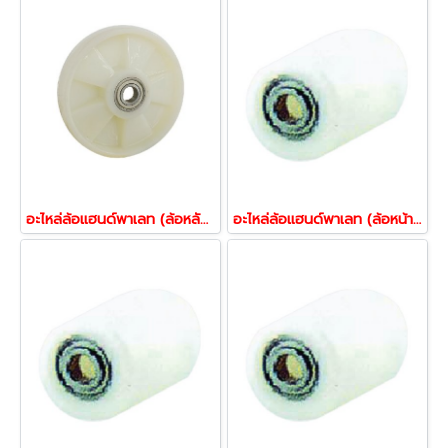
อะไหล่ล้อแฮนด์พาเลท (ล้อหลัง) ล้อรถยกของ อะไหล่ล้อตะเข้ ล้อรถยกไฮดรอลิก Work Mate 22621
อะไหล่ล้อแฮนด์พาเลท (ล้อหน้า) ล้อรถยกของ อะไหล่ล้อตะเข้ ล้องารถยก ล้อไนล่อน PAREO 22867