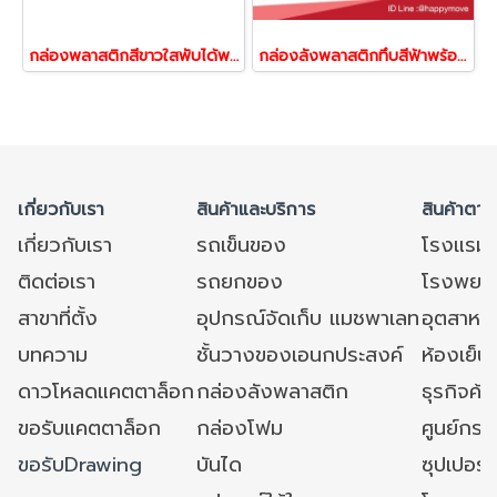
กล่องพลาสติกสีขาวใสพับได้พร้อมฝา Happy Move 41806
กล่องลังพลาสติกทึบสีฟ้าพร้อมฝา พับได้ Happy Move 41844
เกี่ยวกับเรา
สินค้าและบริการ
สินค้าตาม
เกี่ยวกับเรา
รถเข็นของ
โรงแรม
ติดต่อเรา
รถยกของ
โรงพยาบ
สาขาที่ตั้ง
อุปกรณ์จัดเก็บ แมชพาเลท
อุตสาหก
บทความ
ชั้นวางของเอนกประสงค์
ห้องเย็น 
ดาวโหลดแคตตาล็อก
กล่องลังพลาสติก
ธุรกิจค้
ขอรับแคตตาล็อก
กล่องโฟม
ศูนย์กระ
ขอรับDrawing
บันได
ซุปเปอร์