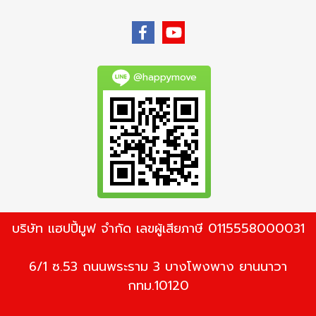
@happymove
บริษัท แฮปปี้มูฟ จำกัด เลขผู้เสียภาษี 0115558000031
6/1 ซ.53 ถนนพระราม 3 บางโพงพาง ยานนาวา
กทม.10120