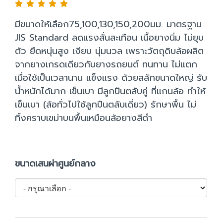
มีขนาดให้เลือก75,100,130,150,200มม. มาตรฐาน
JIS Standard ลดแรงสั่นสะเทือน เนื้อยางนิ่ม ไม่ยุบ
ตัว ยืดหนุ่นสูง เงียบ นุ่มนวล เพราะวัตถุดิบล้อผลิต
จากยางเกรดเดียวกับยางรถยนต์ ทนทาน ไม่แตก
เมื่อใช้เป็นเวลานาน แข็งแรง ด้วยสลักขนาดใหญ่ รับ
น้ำหนักได้มาก เข็นเบา มีลูกปืนตลับคู่ ที่แกนล้อ ทำให้
เข็นเบา (ล้อทั่วไปใช้ลูกปืนตลับเดี่ยว) รักษาพื้น ไม่
ทิ้งคราบเขม่าบนพื้นเหมือนล้อยางสีดำ
ขนาดเสนผ่าศูนย์กลาง