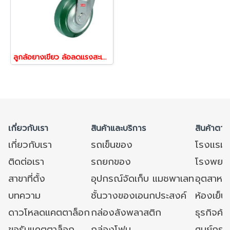
ลูกล้อยางเขียว ล้อลดแรงสะเทือน ล้อลดแรงเข็น ล้อไม่ทำพื้นเป็นรอย รับน้ำหนัก80-480กก.แป้นเบรก รุ่น JK ยี่ห้อ PAREO 39339,39346,39353,39360,39377
เกี่ยวกับเรา
สินค้าและบริการ
สินค้าตาม
เกี่ยวกับเรา
รถเข็นของ
โรงแรม
ติดต่อเรา
รถยกของ
โรงพยาบ
สาขาที่ตั้ง
อุปกรณ์จัดเก็บ แมชพาเลท
อุตสาหก
บทความ
ชั้นวางของเอนกประสงค์
ห้องเย็น 
ดาวโหลดแคตตาล็อก
กล่องลังพลาสติก
ธุรกิจค้
ขอรับแคตตาล็อก
กล่องโฟม
ศูนย์กระ