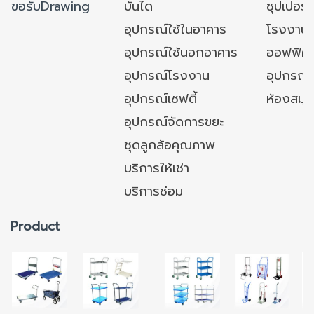
ขอรับDrawing
บันได
ซุปเปอร์
อุปกรณ์ใช้ในอาคาร
โรงงาน
อุปกรณ์ใช้นอกอาคาร
ออฟฟิศ/ใ
อุปกรณ์โรงงาน
อุปกรณ์
อุปกรณ์เซฟตี้
ห้องสมุ
อุปกรณ์จัดการขยะ
ชุดลูกล้อคุณภาพ
บริการให้เช่า
บริการซ่อม
Product