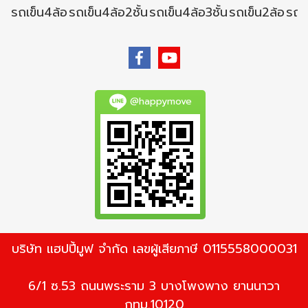
รถเข็น4ล้อ
รถเข็น4ล้อ2ชั้น
รถเข็น4ล้อ3ชั้น
รถเข็น2ล้อ
รถเข
@happymove
บริษัท แฮปปี้มูฟ จำกัด เลขผู้เสียภาษี 0115558000031
6/1 ซ.53 ถนนพระราม 3 บางโพงพาง ยานนาวา
กทม.10120