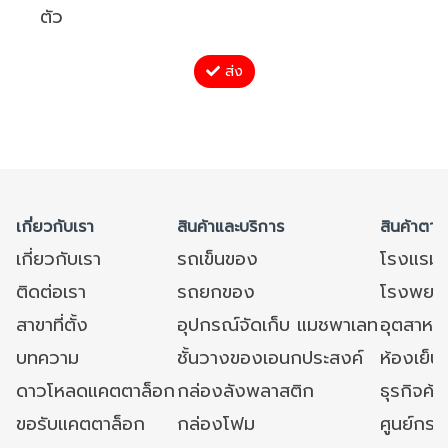
ตัว
ส่ง
เกี่ยวกับเรา
สินค้าและบริการ
สินค้าตาม
เกี่ยวกับเรา
รถเข็นของ
โรงแรม
ติดต่อเรา
รถยกของ
โรงพยาบ
สาขาที่ตั้ง
อุปกรณ์จัดเก็บ แมชพาเลท
อุตสาหก
บทความ
ชั้นวางของเอนกประสงค์
ห้องเย็น 
ดาวโหลดแคตตาล็อก
กล่องลังพลาสติก
ธุรกิจค้
ขอรับแคตตาล็อก
กล่องโฟม
ศูนย์กระ