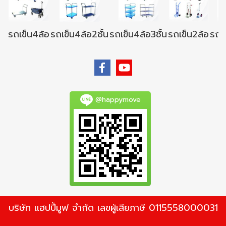
รถเข็น4ล้อ
รถเข็น4ล้อ2ชั้น
รถเข็น4ล้อ3ชั้น
รถเข็น2ล้อ
รถเข
@happymove
บริษัท แฮปปี้มูฟ จำกัด เลขผู้เสียภาษี 0115558000031