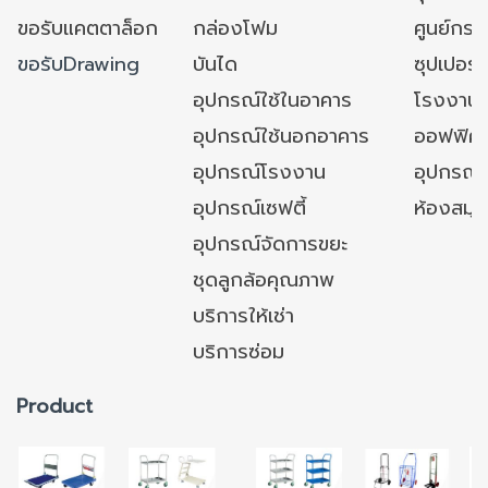
ขอรับแคตตาล็อก
กล่องโฟม
ศูนย์กระ
ขอรับDrawing
บันได
ซุปเปอร์
อุปกรณ์ใช้ในอาคาร
โรงงาน
อุปกรณ์ใช้นอกอาคาร
ออฟฟิศ/ใ
อุปกรณ์โรงงาน
อุปกรณ์
อุปกรณ์เซฟตี้
ห้องสมุ
อุปกรณ์จัดการขยะ
ชุดลูกล้อคุณภาพ
บริการให้เช่า
บริการซ่อม
Product