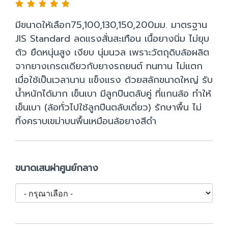
มีขนาดให้เลือก75,100,130,150,200มม. มาตรฐาน
JIS Standard ลดแรงสั่นสะเทือน เนื้อยางนิ่ม ไม่ยุบ
ตัว ยืดหนุ่นสูง เงียบ นุ่มนวล เพราะวัตถุดิบล้อผลิต
จากยางเกรดเดียวกับยางรถยนต์ ทนทาน ไม่แตก
เมื่อใช้เป็นเวลานาน แข็งแรง ด้วยสลักขนาดใหญ่ รับ
น้ำหนักได้มาก เข็นเบา มีลูกปืนตลับคู่ ที่แกนล้อ ทำให้
เข็นเบา (ล้อทั่วไปใช้ลูกปืนตลับเดี่ยว) รักษาพื้น ไม่
ทิ้งคราบเขม่าบนพื้นเหมือนล้อยางสีดำ
ขนาดเสนผ่าศูนย์กลาง