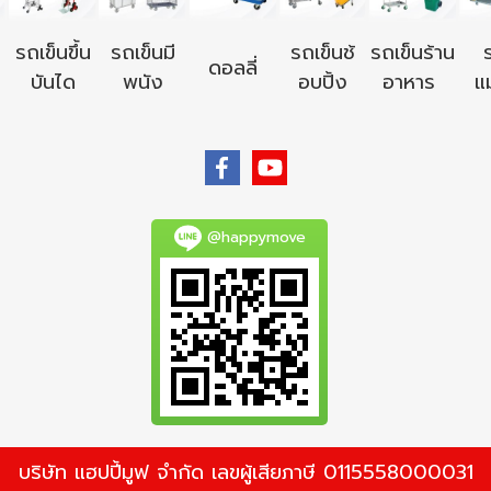
รถเข็นขึ้น
รถเข็นมี
รถเข็นช้
รถเข็นร้าน
ดอลลี่
บันได
พนัง
อบปิ้ง
อาหาร
แม
@happymove
บริษัท แฮปปี้มูฟ จำกัด เลขผู้เสียภาษี 0115558000031