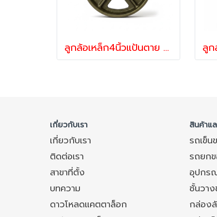
ลูกล้อเหล็ก4นิ้วแป้นตาย แกนเหล็ก คุณภาพสูง รับน้ำหนัก 120-180 กก. รุ่น 420SR-C100ตรา Hammer
เกี่ยวกับเรา
สินค้าแ
เกี่ยวกับเรา
รถเข็น
ติดต่อเรา
รถยกข
สาขาที่ตั้ง
อุปกรณ
บทความ
ชั้นวา
ดาวโหลดแคตตาล็อก
กล่องล