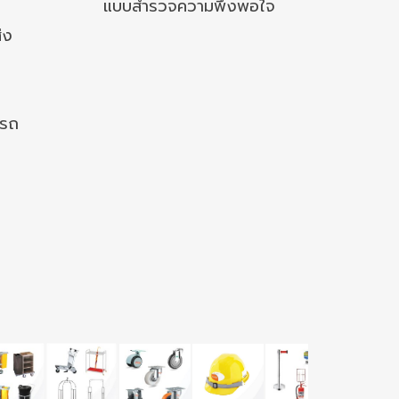
แบบสำรวจความพึงพอใจ
่ง
งรถ