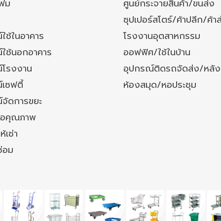
โฟม
ศูนย์กระจายสินค้า/ขนส่ง
ซุปเปอร์สโตร์/ค้าปลีก/ค้าส
์ใช้ในอาคาร
โรงงานอุตสาหกรรม
์ใช้นอกอาคาร
ออฟฟิศ/ใช้ในบ้าน
์โรงงาน
อุปกรณ์ติดรถจัดส่ง/หลั
เซฟตี้
ห้องสมุด/หอประชุม
์จัดการขยะ
ล้อคุณภาพ
ห้เช่า
ซ่อม