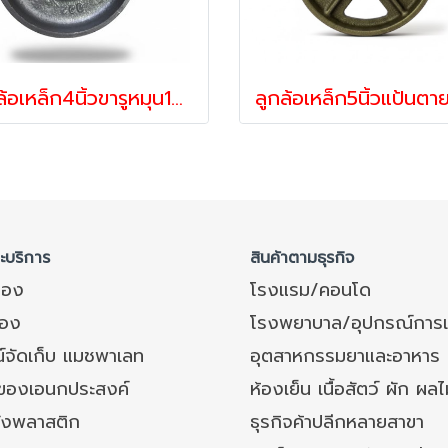
ลูกล้อเหล็ก4นิ้วขารูหมุน12.5มม.คุณภาพสูง รับน้ำหนัก 205 กก. ตรา Revvo
ละบริการ
สินค้าตามธุรกิจ
ของ
โรงแรม/คอนโด
อง
โรงพยาบาล/อุปกรณ์การ
์จัดเก็บ แมชพาเลท
อุตสาหกรรมยาและอาหาร
งของเอนกประสงค์
ห้องเย็น เนื้อสัตว์ ผัก ผลไ
ังพลาสติก
ธุรกิจค้าปลีกหลายสาขา