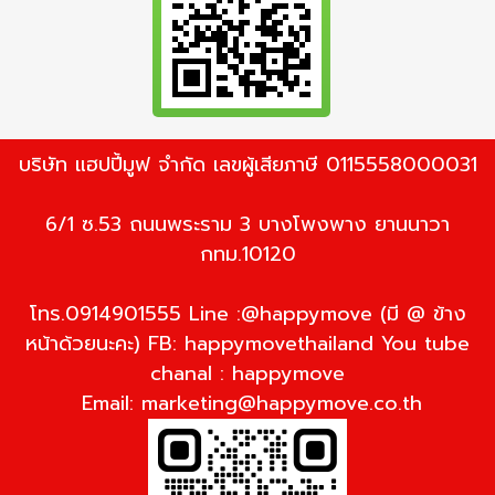
บริษัท แฮปปี้มูฟ จำกัด เลขผู้เสียภาษี 0115558000031
6/1 ซ.53 ถนนพระราม 3 บางโพงพาง ยานนาวา
กทม.10120
โทร.0914901555 Line :@happymove (มี @ ข้าง
หน้าด้วยนะคะ) FB: happymovethailand You tube
chanal : happymove
Email:
marketing@happymove.co.th