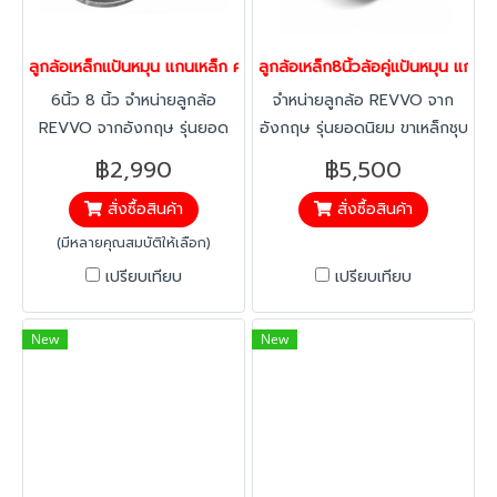
ลูกล้อเหล็กแป้นหมุน แกนเหล็ก คุณภาพสูง รับน้ำหนัก 590-730 กก.
ลูกล้อเหล็ก8นิ้วล้อคู่แป้นหมุน แ
6นิ้ว 8 นิ้ว จำหน่ายลูกล้อ
จำหน่ายลูกล้อ REVVO จาก
REVVO จากอังกฤษ รุ่นยอด
อังกฤษ รุ่นยอดนิยม ขาเหล็กชุบ
นิยม ขาเหล็กชุบโครเมี่ยม
โครเมี่ยม ทนทาน เคลื่อนที่ลื่น
฿2,990
฿5,500
ทนทาน เคลื่อนที่ลื่นไหล เหมาะ
ไหล เหมาะสำหรับงาน
สั่งซื้อสินค้า
สั่งซื้อสินค้า
สำหรับงานอุตสาหกรรมและรถ
อุตสาหกรรมและรถเข็นทั่วไป
เข็นทั่วไป
(มีหลายคุณสมบัติให้เลือก)
เปรียบเทียบ
เปรียบเทียบ
New
New