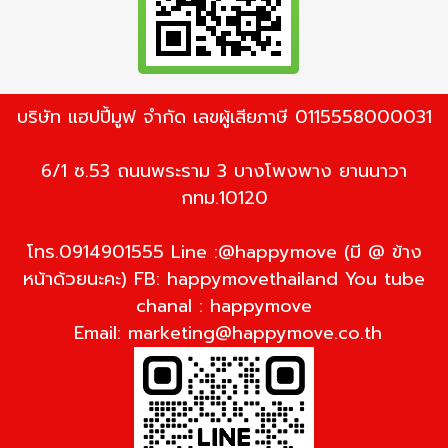
บริษัท แฮปปี้มูฟ จำกัด เลขผู้เสียภาษี 0115558000031
6/1 ซ.53 ถนนพระราม 3 บางโพงพาง ยานนาวา
กทม.10120
โทร.0914901555 Line :@happymove (มี @ ข้าง
หน้าด้วยนะคะ) FB: happymovethailand You tube
chanal : happymove
Email:
marketing@happymove.co.th