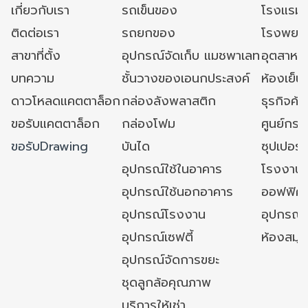
เกี่ยวกับเรา
รถเข็นของ
โรงแรม
ติดต่อเรา
รถยกของ
โรงพยาบ
สาขาที่ตั้ง
อุปกรณ์จัดเก็บ แมชพาเลท
อุตสาหก
บทความ
ชั้นวางของเอนกประสงค์
ห้องเย็น 
ดาวโหลดแคตตาล็อก
กล่องลังพลาสติก
ธุรกิจค้
ขอรับแคตตาล็อก
กล่องโฟม
ศูนย์กระ
ขอรับDrawing
บันได
ซุปเปอร์
อุปกรณ์ใช้ในอาคาร
โรงงาน
อุปกรณ์ใช้นอกอาคาร
ออฟฟิศ/ใ
อุปกรณ์โรงงาน
อุปกรณ์
อุปกรณ์เซฟตี้
ห้องสมุ
อุปกรณ์จัดการขยะ
ชุดลูกล้อคุณภาพ
บริการให้เช่า