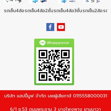
รถเข็น4ล้อ
รถเข็น4ล้อ2ชั้น
รถเข็น4ล้อ3ชั้น
รถเข็น2ล้อ
รถเข
@happymove
บริษัท แฮปปี้มูฟ จำกัด เลขผู้เสียภาษี 0115558000031
6/1 ซ.53 ถนนพระราม 3 บางโพงพาง ยานนาวา