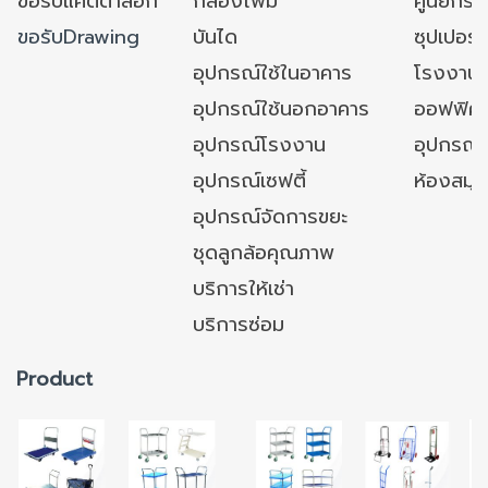
ขอรับแคตตาล็อก
กล่องโฟม
ศูนย์กระ
ขอรับDrawing
บันได
ซุปเปอร์
อุปกรณ์ใช้ในอาคาร
โรงงาน
อุปกรณ์ใช้นอกอาคาร
ออฟฟิศ/ใ
อุปกรณ์โรงงาน
อุปกรณ์
อุปกรณ์เซฟตี้
ห้องสมุ
อุปกรณ์จัดการขยะ
ชุดลูกล้อคุณภาพ
บริการให้เช่า
บริการซ่อม
Product