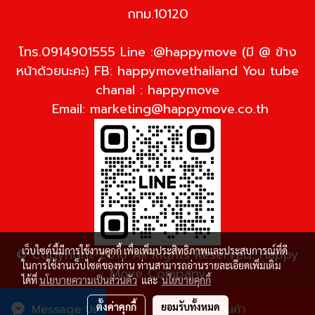
กทม.10120
โทร.0914901555 Line :@happymove (มี @ ข้าง
หน้าด้วยนะคะ) FB: happymovethailand You tube
chanal : happymove
Email:
marketing@happymove.co.th
เว็บไซต์นี้มีการใช้งานคุกกี้ เพื่อเพิ่มประสิทธิภาพและประสบการณ์ที่ดี
© Copyright 2016 All Rights Reserved. Happy
ในการใช้งานเว็บไซต์ของท่าน ท่านสามารถอ่านรายละเอียดเพิ่มเติม
Move Company
ได้ที่
นโยบายความเป็นส่วนตัว
และ
นโยบายคุกกี้
ผู้เข้าชมวันนี้
1
ตั้งค่าคุกกี้
ยอมรับทั้งหมด
Message Us
สั่งซื้อสินค้า