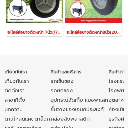
อะไหล่ล้อยางตัดหญ้า 7นิ้ว(175มม) ล้อรถเข็นสนาม ลูกล้อรถเข็น ล้อยาง ล้อแกนพลาสติก ล้อรูบู๊ซ รับน้ำหนัก 40 -60 กก. ยี่ห้อ Pareo ( 1 ล้อ)
อะไหล่ล้อยางตัดหญ้า8นิ้ว(200) ล้อรถเข็นสนาม ลูกล้อรถเข็น ล้อยาง ล้อแกนพลาสติก ลูกล้อรูบู๊ซ รับน้ำหนัก 40 -60 กก. ยี่ห้อ Pareo ( 1 ล้อ)
เกี่ยวกับเรา
สินค้าและบริการ
สินค้าตาม
เกี่ยวกับเรา
รถเข็นของ
โรงแรม
ติดต่อเรา
รถยกของ
โรงพยาบ
สาขาที่ตั้ง
อุปกรณ์จัดเก็บ แมชพาเลท
อุตสาหก
บทความ
ชั้นวางของเอนกประสงค์
ห้องเย็น 
ดาวโหลดแคตตาล็อก
กล่องลังพลาสติก
ธุรกิจค้